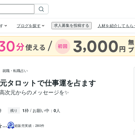
就職・転職占い
元タロットで仕事運を占ます
✨高次元からのメッセージを✨
件
1
枠 / お願い中：
0
人
残り
を…
総販売実績：
280件