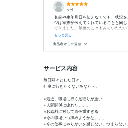
女性
名前や生年月日を伝えなくても、状況を
ジは家族が伝えてくれていることと同じ
できました。娘達のこともみていただい
き...
もっと見る
出品者からの返信
サービス内容
毎日悶々とした日々、

仕事に行きたくないあなたへ。

⭐️最近、職場に行く足取りが重い

⭐️人間関係に疲れた。。。

⭐️お給料に対して責任重すぎる

⭐️今の職場いつ辞めようかな。。。

⭐️今の仕事にやりがいを感じない、つまらない