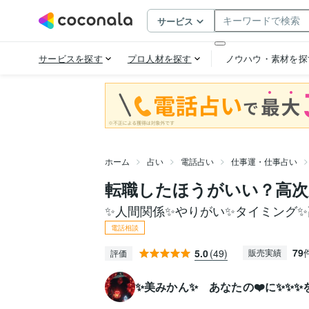
ホーム
占い
電話占い
仕事運・仕事占い
転職したほうがいい？高次
✨人間関係✨やりがい✨タイミング
電話相談
79
5.0
(49)
販売実績
評価
✨美みかん✨ あなたの❤️に✨✨✨