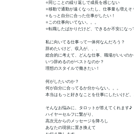
⭐️同じことの繰り返しで成長を感じない

⭐️移動で通勤が遠くなったし、仕事量も増えそう
⭐️もっと自分に合った仕事がしたい！

⭐️この仕事向いてない。。。

⭐️転職したばかりだけど、できるか不安になって
私に向いてる仕事って一体何なんだろう？

辞めたいけど、収入が、、、

総合的に考えて、どんな仕事、職場がいいのか？
いつ辞めるのがベストなのか？

理想のスタイルで働きたい！

何がしたいのか？

何が自分に合ってるか分からない。。。

本当はもっと好きなことを仕事にしたいけど、、
そんなお悩みに、タロットが答えてくれます♪

ハイヤーセルフに繋がり、

高次元からのメッセージを降ろし

あなたの現状に置き換えて

お伝え致します。
