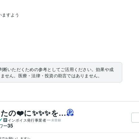
ますよう

判断いただくための参考としてご活用ください。効果や成
りません。医療・法律・投資の助言ではありません。
たの❤️に✨✨✨を…
インボイス発行事業者
未登録
35
ワー
降でお願いします✨
