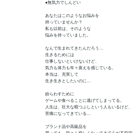
●無気力でしんどい

あなたはこのようなお悩みを

持っていませんか？

私も以前は、そのような

悩みを持っていました。

なんで生まれてきたんだろう…

生きるためには

仕事しないといけないけど、

気力も体力も年々衰えを感じている。

本当は、充実して

生き生きとしたいのに…

紛らわすために

ゲームや食べることに逃げてしまってる。

人生は、壮大な暇つぶしという人もいるけど、

苦痛になってきている…

ブランド品や高級品を

買っても、段々ん空しくなってきて心が不安定に