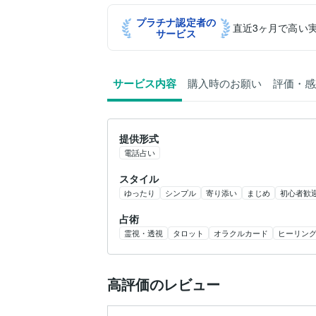
プラチナ認定者の
直近3ヶ月で高い
サービス
サービス内容
購入時のお願い
評価・感
提供形式
電話占い
スタイル
ゆったり
シンプル
寄り添い
まじめ
初心者歓
占術
霊視・透視
タロット
オラクルカード
ヒーリン
高評価のレビュー