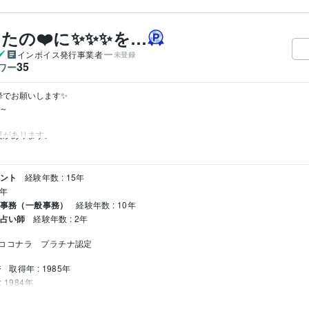
たの❤️に✨✨✨を…
インボイス発行事業者
未登録
35
ワー
降でお願いします✨

～

があります。  
タント
経験年数 : 15年
0年
 事務（一般事務）
経験年数 : 10年
 占い師
経験年数 : 2年
ココナラ　プラチナ認定　
許
取得年 : 1985年
 1984年
: 2014年