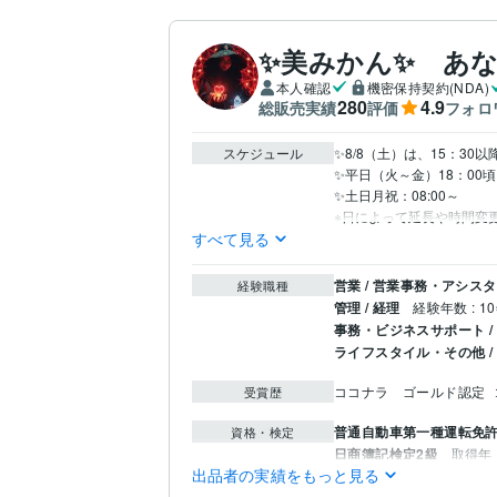
✨美みかん✨ あな
本人確認
機密保持契約(NDA)
280
4.9
総販売実績
評価
フォロ
スケジュール
✨8/8（土）は、15：30以
✨平日（火～金）18：00頃
✨土日月祝：08:00～

※日によって延長や時間変更
すべて見る
営業 / 営業事務・アシス
経験職種
管理 / 経理
経験年数 : 1
事務・ビジネスサポート /
ライフスタイル・その他 /
ココナラ　ゴールド認定
受賞歴
普通自動車第一種運転免
資格・検定
日商簿記検定2級
取得年 :
出品者の実績をもっと見る
サービス接遇検定
取得年 