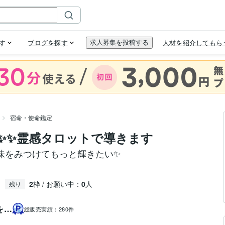
宿命・使命鑑定
✨✨霊感タロットで導きます
味をみつけてもっと輝きたい✨
2
枠 / お願い中：
0
人
残り
を…
総販売実績：
280件