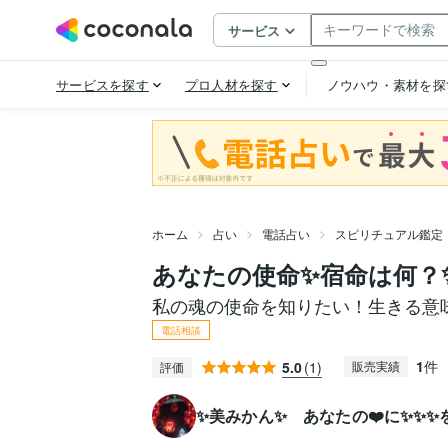
ホーム
占い
電話占い
スピリチュアル鑑定
あなたの使命✨宿命は何？
私の魂の使命を知りたい！生きる意
電話相談
1
件
5.0
(1)
販売実績
評価
✨美みかん✨ あなたの❤️に✨✨✨