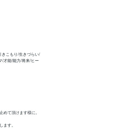
きこもり/生きづらい/
マ/才能/能力/将来/ヒー
止めて頂けます様に。

します。
