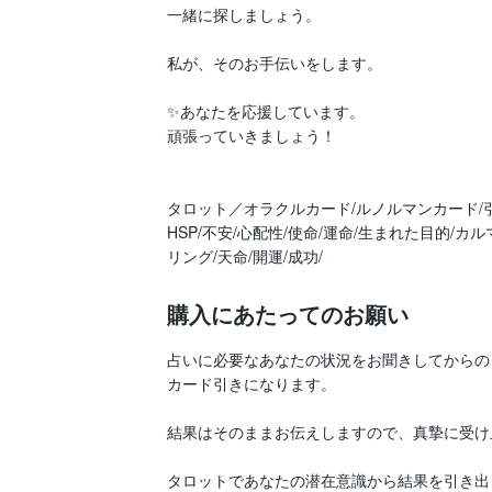
一緒に探しましょう。

私が、そのお手伝いをします。

✨あなたを応援しています。

頑張っていきましょう！

タロット／オラクルカード/ルノルマンカード/引
HSP/不安/心配性/使命/運命/生まれた目的/カル
リング/天命/開運/成功/
購入にあたってのお願い
占いに必要なあなたの状況をお聞きしてからの

カード引きになります。

結果はそのままお伝えしますので、真摯に受け
タロットであなたの潜在意識から結果を引き出