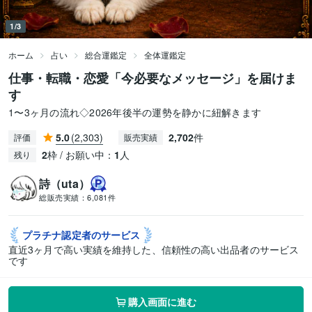
1/3
ホーム
占い
総合運鑑定
全体運鑑定
仕事・転職・恋愛「今必要なメッセージ」を届けま
す
1〜3ヶ月の流れ◇2026年後半の運勢を静かに紐解きます
5.0
(2,303)
2,702
件
評価
販売実績
2
枠 / お願い中：
1
人
残り
詩（uta）
総販売実績：
6,081件
プラチナ認定者の
サービス
直近3ヶ月で高い実績を維持した、信頼性の高い出品者のサービス
です
購入画面に進む