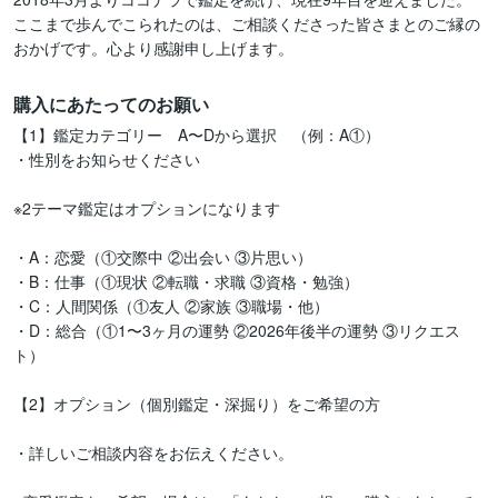
ここまで歩んでこられたのは、ご相談くださった皆さまとのご縁の
おかげです。心より感謝申し上げます。
購入にあたってのお願い
【1】鑑定カテゴリー　A〜Dから選択　（例：A①）

・性別をお知らせください

※2テーマ鑑定はオプションになります

・A：恋愛（①交際中 ②出会い ③片思い）

・B：仕事（①現状 ②転職・求職 ③資格・勉強）

・C：人間関係（①友人 ②家族 ③職場・他）

・D：総合（①1〜3ヶ月の運勢 ②2026年後半の運勢 ③リクエス
ト）

【2】オプション（個別鑑定・深掘り）をご希望の方

・詳しいご相談内容をお伝えください。
