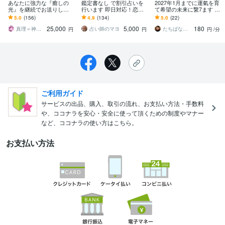
あなたに強力な『癒しの
鑑定書なし で割引占いを
2027年1月までに運氣を育
光』を継続でお送りしま
行います 即日対応！恋
て希望の未来に繋7ます 変
す 辛い所があり、癒しを
愛・結婚・金運・仕事・
化・変革の時代、チャン
5.0
(156)
4.9
(134)
5.0
(22)
求めている方へ
将来の不安・人間関係な
スをつかむため暦を活用
25,000
5,000
180
ど！
しましょう！
真理＝神理の伝達人
占い師のマヨ
たちばなふみか（舘花史圭）
円
円
円
/分
ご利用ガイド
サービスの出品、購入、取引の流れ、お支払い方法・手数料
や、ココナラを安心・安全に使って頂くための制度やマナー
など、ココナラの使い方はこちら。
お支払い方法