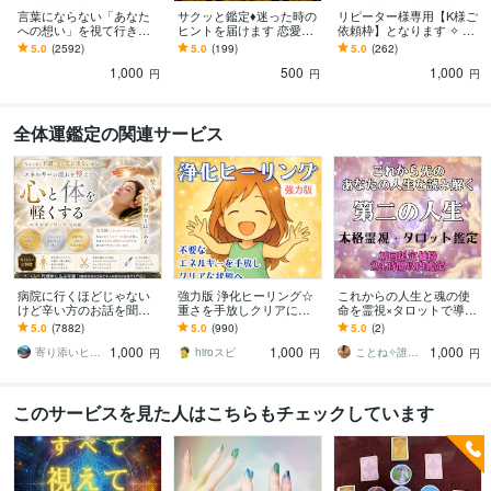
言葉にならない「あなた
サクッと鑑定♦迷った時の
リピーター様専用【K様ご
への想い」を視て行きま
ヒントを届けます 恋愛・
依頼枠】となります ✧ 前
す ◆24h以内 あの人の本
仕事・人間関係✧今知りた
回からのご相談はもちろ
5.0
(2592)
5.0
(199)
5.0
(262)
音を読み解きます｜恋
いことをお伝えします
ん、新たなお悩みも承り
1,000
500
1,000
愛・復縁・気持ち
ます。
円
円
円
全体運鑑定の関連サービス
病院に行くほどじゃない
強力版 浄化ヒーリング☆
これからの人生と魂の使
けど辛い方のお話を聞き
重さを手放しクリアにし
命を霊視×タロットで導き
ます なんとなく不調が続
ます 心が辛い人、体が重
ます 子育てが落ち着い
5.0
(7882)
5.0
(990)
5.0
(2)
く方へ、やさしく整える
い人、回復を求める人の
た、仕事を退職、第二の
1,000
1,000
1,000
エネルギー調整
特別遠隔ヒーリング
人生へ踏み出すあなたへ
寄り添いヒーラー＊haru
hiroスピ
ことね✧誰にも言えない悩み｜霊視タロット
円
円
円
このサービスを見た人はこちらもチェックしています