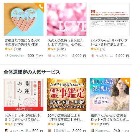
霊視透視で気になるお相
あの人の気持ちをお伝え
シンプル•わかりやすいプ
手の真実の気持ち•未来視
します 気持ち、心の状
レゼン資料作成します パ
ます どんな悩みでも⭐︎人間
態、考え方の癖などあの
ワポ歴25年、企画プラン
5.0
(380)
5.0
(2531)
5.0
(39)
関係•未来•気持ち•動く時
人の素顔をお伝えします
ナーがパワーポイントの
500
2,000
5,500
期•視ます
資料を作成。
Damachan
☆ひとみ☆
うつわと、マーケティング つむぐ舎
円
/分
円
円
全体運鑑定の人気サービス
満枠対応中
おみくじ：全10項目のお
30年の霊視経験による
繊細さんのための霊感タ
みくじを引かせて頂きま
【本格霊事鑑定】を行い
ロット✦気になること占い
す ㊙あなた様がこの先ど
ます 霊現象・家相・家
ます 不安やモヤモヤを整
5.0
(6593)
5.0
(416)
5.0
(1132)
う進むかの道しるべにな
系・先祖・土地・人間関
理し、あなたの自分軸を
500
3,000
240
さってください！
係・悪縁・因縁・厄払い
整えます⭐️
コトハ ⸜❤︎⸝ 新サービス提供開始✨️
【霊能者】天晴
Kurumi⭐️精霊占い
円
円
円
/分