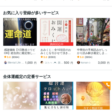
お気に入り登録が多いサービス
満枠対応中
感謝価格【1日数名✩リピ
おみくじ：全10項目のお
中華街の手相読みがしっ
OK】総合的に鑑定致しま
みくじを引かせて頂きま
かり読み解き鑑定します
す ✞後悔させません【未
す ㊙あなた様がこの先ど
☆今後10年ほどの流れか
5.0
(8364)
5.0
(6593)
5.0
(3954)
来を良くする✩人生のヒン
う進むかの道しるべにな
ら、良い時期、悪い時期
1,000
500
3,000
ト】アドバイス付
さってください！
もお伝えします
Mental Life Design
コトハ ⸜❤︎⸝ 新サービス提供開始✨️
konan☆
円
円
円
全体運鑑定の定番サービス
今すぐ相談可能