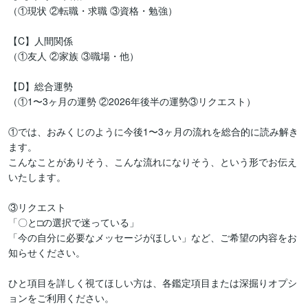
（①現状 ②転職・求職 ③資格・勉強）

【C】人間関係

（①友人 ②家族 ③職場・他）

【D】総合運勢

（①1〜3ヶ月の運勢 ②2026年後半の運勢③リクエスト）

①では、おみくじのように今後1〜3ヶ月の流れを総合的に読み解き
ます。

こんなことがありそう、こんな流れになりそう、という形でお伝え
いたします。

③リクエスト

「〇と□の選択で迷っている」

「今の自分に必要なメッセージがほしい」など、ご希望の内容をお
知らせください。

ひと項目を詳しく視てほしい方は、各鑑定項目または深掘りオプシ
ョンをご利用ください。
