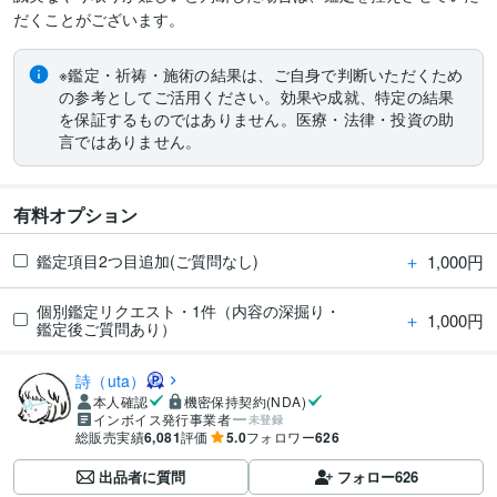
だくことがございます。
※鑑定・祈祷・施術の結果は、ご自身で判断いただくため
の参考としてご活用ください。効果や成就、特定の結果
を保証するものではありません。医療・法律・投資の助
言ではありません。
有料オプション
＋
1,000円
鑑定項目2つ目追加(ご質問なし)
個別鑑定リクエスト・1件（内容の深掘り・
＋
1,000円
鑑定後ご質問あり）
詩（uta）
本人確認
機密保持契約(NDA)
インボイス発行事業者
未登録
総販売実績
6,081
評価
5.0
フォロワー
626
出品者に質問
フォロー
626