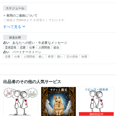
スケジュール
✧ 夜間のご連絡について

ご連絡は 22時頃まで を目安としております。
すべて見る
得意分野
占い
あなたへの想い・今必要なメッセージ
霊感霊視
恋愛
仕事
人間関係
総合
占い
パートナーストーン
恋愛
仕事
人間関係
癒し
希望
願い
石の意味
効果
出品者のその他の人気サービス
満枠対応中