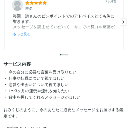
1ヶ月前
匿名
毎回、詩さんのピンポイントでのアドバイスとても胸に
響きます。
メッセージを読ませていだいて、今までの努力や葛藤が
走馬灯の...
もっと見る
サービス内容
・ 今の自分に必要な言葉を受け取りたい

・ 仕事や転職について視てほしい

・ 恋愛や出会いについて視てほしい

・ 1〜3ヶ月の運勢や流れを知りたい

・ 背中を押してくれるメッセージがほしい

おみくじのように、今のあなたに必要なメッセージをお届けする鑑
定です。
