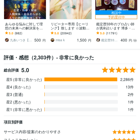
相談中
予約受付中
あらゆる悩みに対して理
リピーター専用【ヒーリ
鑑定歴33年のプロ占い師
想の未来への解決策を授
ング】致します ☆波動を
が真剣占います 博多・廓
けます 人生が上手くいか
上げ、流れを良くします
屋の純血統占い祈願師
5.0
(982)
5.0
(20942)
5.0
(11791)
ないと悩んでいる人に未
☆
雷鳥
500
1,500
400
来を好転させる魂の導き
九条いつき【高次元宇宙霊視師】
misa k
鑑定歴33年のプロ占い師 雷鳥
円
円
円
/分
評価・感想（2,303件）- 非常に良かった
5.0
総合評価
星5 (非常に良かった)
2,286件
星4 (良かった)
13件
星3 (普通)
2件
星2 (悪かった)
1件
星1 (非常に悪かった)
1件
項目別評価
サービス内容/提案のわかりやすさ
コミュニケーション