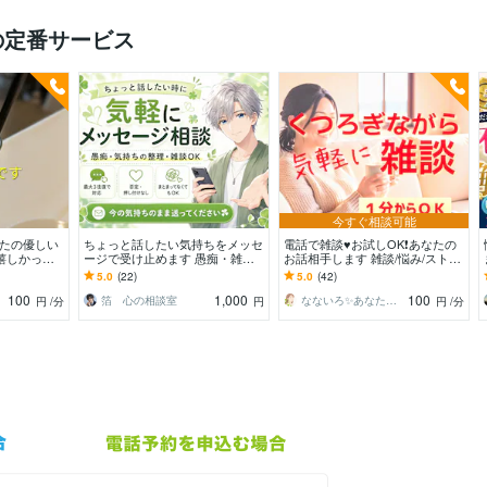
の定番サービス
今すぐ相談可能
なたの優しい
ちょっと話したい気持ちをメッセ
電話で雑談♥お試しOK❗️あなたの
嬉しかった
ージで受け止めます 愚痴・雑
お話相手します 雑談/悩み/ストレ
談など喜んで
談・まとまらない気持ちも大丈夫
ス愚痴/恋愛相談/つらい/寂しい/1
5.0
(22)
5.0
(42)
分OK
100
1,000
100
箔 心の相談室
なないろ✨あなたの人生応援サポーター
円
/分
円
円
/分