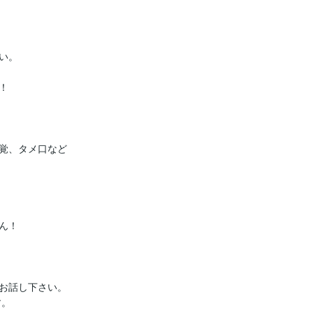
。



覚、タメ口など

！　

お話し下さい。

。
