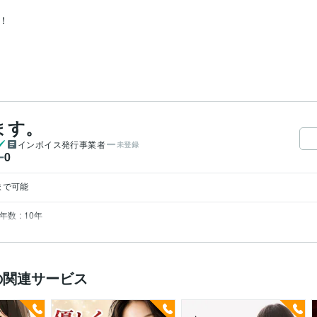


ます。
インボイス発行事業者
未登録
0
ー
まで可能
数 : 10年
の関連サービス