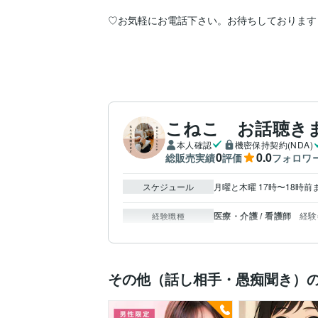
♡お気軽にお電話下さい。お待ちしております！
こねこ お話聴き
本人確認
機密保持契約(NDA)
0
0.0
総販売実績
評価
フォロワ
スケジュール
月曜と木曜 17時〜18時前
医療・介護 / 看護師
経験年
経験職種
その他（話し相手・愚痴聞き）