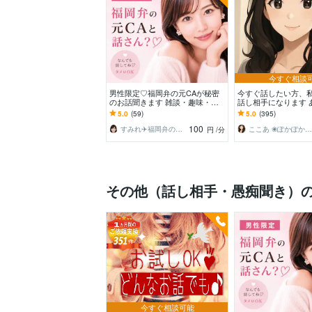
今すぐ相談
男性限定♡福岡弁の元CAが秘密
今すぐ話したい方、
のお話聞きます 雑談・趣味・恋
話し相手になります 
愛・性の悩みなど…な〜んでも聞
にそっと寄り添う時
5.0
(59)
5.0
(395)
くけんね！
100
すみれ✈️福岡弁の元CA
ここあ ❀ぽかぽか相談室❀
円
/分
その他（話し相手・愚痴聞き）
今すぐ相談可能