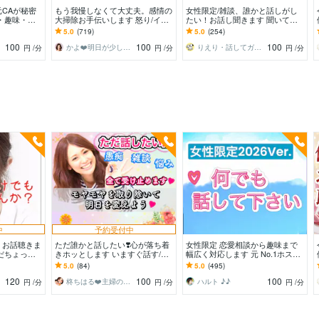
CAが秘密
もう我慢しなくて大丈夫。感情の
女性限定/雑談、誰かと話しがし
・趣味・恋
大掃除お手伝いします 怒り/イラ
たい！お話し聞きます 聞いてほ
な〜んでも聞
イラ/モヤモヤ/ストレス/焦り/感情
しい、話したい、何でもどうぞ！
5.0
(719)
5.0
(254)
爆発/本音
(^^)
100
100
100
かよ❤️明日が少し楽しみになる場所
りえり・話してガス抜き・ココロ楽に♪
円
/分
円
/分
円
/分
中
予約受付中
！お話聴きま
ただ誰かと話したい❣️心が落ち着
女性限定 恋愛相談から趣味まで
だちょっと
きホッとします いますぐ話す/雑
幅広く対応します 元 No.1ホスト
人待ってます
談/愚痴/何でも/結婚/恋愛/悩み/繊
と♪ コスパ良く♪ 楽しい時間を♪
5.0
(84)
5.0
(495)
細
120
100
100
柊ちはる❤️主婦のお悩み相談Room❤️
ハルト ♪♪
円
/分
円
/分
円
/分