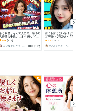
もう我慢しなくて大丈夫。感情の
誰にも言えない㊙️けど苦しいやっ
この気持ち聞い
大掃除お手伝いします 怒り/イラ
ぱり聴いて寄添ます 罪悪感/性癖/
セットお手伝い
イラ/モヤモヤ/ストレス/焦り/感情
嘘/恥/言葉にする事で、あなたが
したい❣️気分転
5.0
(719)
5.0
(321)
5.0
(282)
爆発/本音
変わる体験を
ほしい！相談愚
100
100
かよ❤️明日が少し楽しみになる場所
まみ⭐そのま～んまのあなたでお帰りなさい
ピノ子♡天使
円
/分
円
/分