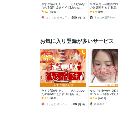
今すぐ話がしたい！ そんなあな
男性限定♡福岡弁の元
たの希望叶えます 今日あったこ
のお話聞きます 雑談
とから深刻な悩みまで☆何でも打
愛・性の悩みなど…
5.0
(5850)
5.0
(59)
ち明けてください。
くけんね！
500
はしもと ゆっこ♡救急こころの相談室
すみれ✈️福岡弁の元CA
円
/分
お気に入り登録が多いサービス
今すぐ相談可能
予約受付
今すぐ話がしたい！ そんなあな
なんでも5分からOK
たの希望叶えます 今日あったこ
す ジャンル問わずた
とから深刻な悩みまで☆何でも打
だけ誰かと話したい
5.0
(5850)
5.0
(1603)
ち明けてください。
♪
500
はしもと ゆっこ♡救急こころの相談室
西園寺まい
円
/分