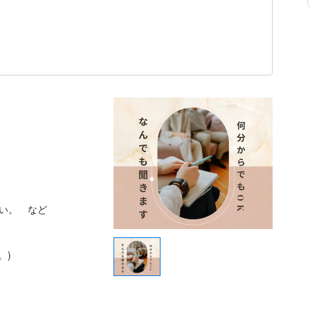
い。　など

)
