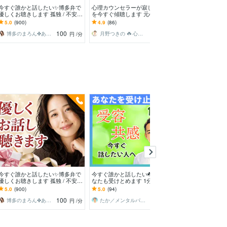
今すぐ誰かと話したい✨博多弁で
心理カウンセラーが寂しさや不安
鑑定師があなた
優しくお聴きします 孤独 / 不安 /
を今すぐ傾聴します 元心療内科
り添います 溜
心配ごと/うまく話せなくても大
で勤務☘️ボイスサンプルあり☘️ 1
痴やお話しした
5.0
(900)
4.9
(86)
5.0
(298)
丈夫です
分からOKです
ぞ
100
100
博多のまろん✤あなたの心がほどける時間✨
月野つきの ☘️ 心理カウンセラー☘️
円
/分
円
/分
今すぐ誰かと話したい✨博多弁で
今すぐ誰かと話したい☘️どんなあ
もう我慢しなく
優しくお聴きします 孤独 / 不安 /
なたも受けとめます 1分でもOK
大掃除お手伝いし
心配ごと/うまく話せなくても大
◎話すだけで心が軽くなる☘あな
イラ/モヤモヤ/ス
5.0
(900)
5.0
(94)
5.0
(719)
丈夫です
ただけの心の休憩所
爆発/本音
100
100
博多のまろん✤あなたの心がほどける時間✨
たか／メンタルパートナー
円
/分
円
/分