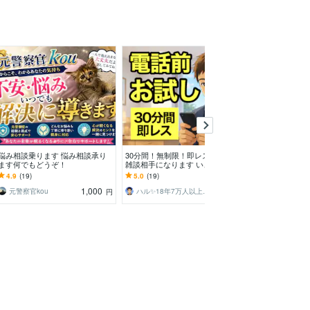
悩み相談乗ります 悩み相談承り
30分間！無制限！即レス！相談・
リピ様限定✨3
ます何でもどうぞ！
雑談相手になります いきなり電
ァンレターを書
話は不安？少しだけ相談したい？
う」「おやすみ
4.9
(19)
5.0
(19)
5.0
(24)
今すぐ可能な時アリ！
選べる癒しのお
1,000
500
元警察官kou
ハル✨18年7万人以上の実績×書籍著者
円
円