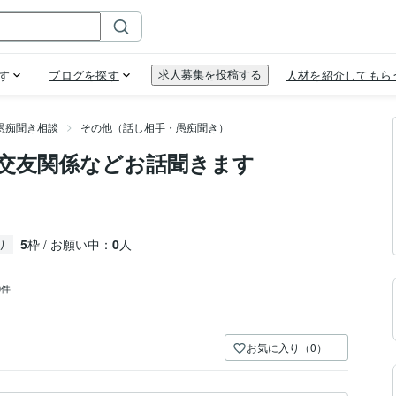
愚痴聞き相談
その他（話し相手・愚痴聞き）
交友関係などお話聞きます
5
枠 / お願い中：
0
人
り
0件
お気に入り（0）