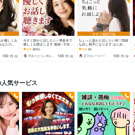
可能
今すぐ相談可能
私が優しくお
今すぐ誰かと話したい✨博多弁で
ちょっと誰かと話したい時♡気軽
あなたの心
優しくお聴きします 孤独 / 不安 /
な話し相手になります はじめて
間を届けます
心配ごと/うまく話せなくても大
の方も安心♡1分から優しくお話
5.0
(900)
5.0
(9)
丈夫です
をお聴きします♡
100
100
100
博多のまろん✤あなたの心がほどける時間✨
恋乃ゆいʕᵔᴥᵔʔ♡
円
/分
円
/分
円
/分
の人気サービス