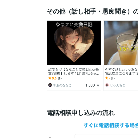
その他（話し相手・愚痴聞き）
誰でも♡【ななこと交換日記or長
今すぐ話したい♪あ
文7往復】します 1日1通7日分or
電話友達になります 
長文やりとり7往復でもOK/秘密
事、眠れない夜の雑
5.0
(8)
-
(1)
の交換日記
お聴きします。
1,500
和服のななこ
じゅんちま
円
電話相談申し込みの流れ