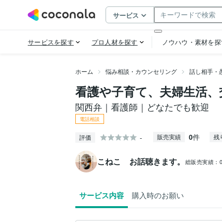
ホーム
悩み相談・カウンセリング
話し相手・
看護や子育て、夫婦生活、
関西弁｜看護師｜どなたでも歓迎
電話相談
0
件
-
販売実績
残
評価
こねこ お話聴きます。
総販売実績：
サービス内容
購入時のお願い