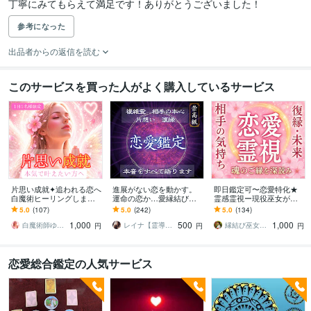
丁寧にみてもらえて満足です！ありがとうございました！
参考になった
出品者からの返信を読む
このサービスを買った人がよく購入しているサービス
片思い成就✦追われる恋へ
進展がない恋を動かす。
即日鑑定可〜恋愛特化★
白魔術ヒーリングします
運命の恋か…愛縁結びし
霊感霊視ー現役巫女が占
恋愛成就・縁結び・恋愛
ます 叶わぬ恋に終止符
います 【神縁霊視】片思
5.0
(107)
5.0
(242)
5.0
(134)
占い｜愛される光の波動
を...霊視で導く本当の愛と
い、復縁、複雑愛、縁結
1,000
500
1,000
を届けます
未来
びなど全般
白魔術師ゆら｜最高位光術統合師
レイナ【霊導師】
縁結び巫女＊ゆい⛩️霊視鑑定
円
円
円
恋愛総合鑑定の人気サービス