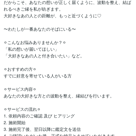
だからこそ、あなたの想いが正しく届くように、波動を整え、結ば
れるべきご縁を私が紡ぎます。

大好きなあの人との距離が、もっと近づくように♡

〜わたしが一番あなたのそばにいる〜

⚪︎こんなお悩みありませんか？⚪︎

「私の想いが届いてほしい」

「大好きなあの人と付き合いたい」など。

⚪︎おすすめの方⚪︎

すでに好意を寄せている人がいる方

⚪︎サービス内容⚪︎

あなたの大好きな方との波動を整え、縁結びを行います。

⚪︎サービスの流れ⚪︎

1. 依頼内容のご確認 及び ヒアリング

2. 施術開始

3. 施術完了後、翌日以降に鑑定文を送信

4. ご確認いただいた後、正式な納品とさせていただきます。
