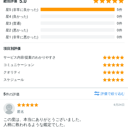
5.0
総合評価
星5 (非常に良かった)
5件
星4 (良かった)
0件
星3 (普通)
0件
星2 (悪かった)
0件
星1 (非常に悪かった)
0件
項目別評価
サービス内容/提案のわかりやすさ
コミュニケーション
クオリティ
スケジュール
5
評価で絞り込む
件の評価
6月24日
匿名
この度は、本当にありがとうございました。

人柄に救われるような鑑定でした。
