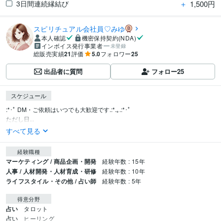
＋
1,500円
3日間連続縁結び
スピリチュアル会社員♡みゆ
本人確認
機密保持契約(NDA)
インボイス発行事業者
未登録
総販売実績
21
評価
5.0
フォロワー
25
出品者に質問
フォロー
25
スケジュール
:*･ﾟ DM・ご依頼はいつでも大歓迎です.:*.｡.:*･ﾟ

ただし日...
すべて見る
経験職種
マーケティング / 商品企画・開発
経験年数 : 15年
人事 / 人材開発・人材育成・研修
経験年数 : 10年
ライフスタイル・その他 / 占い師
経験年数 : 5年
得意分野
占い
タロット
占い
ヒーリング