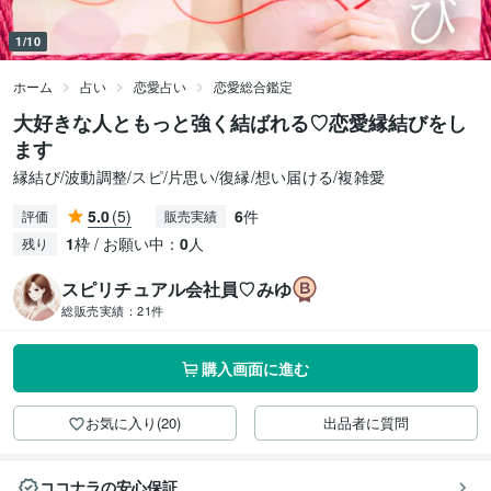
1/10
ホーム
占い
恋愛占い
恋愛総合鑑定
大好きな人ともっと強く結ばれる♡恋愛縁結びをし
ます
縁結び/波動調整/スピ/片思い/復縁/想い届ける/複雑愛
5.0
(5)
6
件
評価
販売実績
1
枠 / お願い中：
0
人
残り
スピリチュアル会社員♡みゆ
総販売実績：
21件
購入画面に進む
お気に入り(20)
出品者に質問
ココナラの安心保証