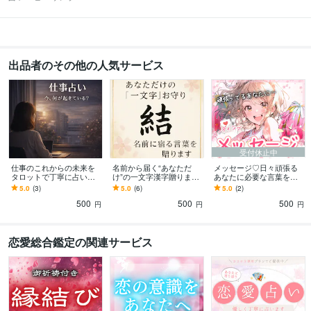
出品者のその他の人気サービス
受付休止中
仕事のこれからの未来を
名前から届く“あなただ
メッセージ♡日々頑張る
タロットで丁寧に占いま
け”の一文字漢字贈ります
あなたに必要な言葉を届
す 職場/人間関係/転職/適
一生そばに置きたい、あ
けます モヤ/疲れ/イラ/解
5.0
(3)
5.0
(6)
5.0
(2)
職/ストレス/タイミング/時
なたのための漢字
消/楽しい/嬉しい/ハッピ
500
500
500
期/悩み
ー/これから
円
円
円
恋愛総合鑑定の関連サービス