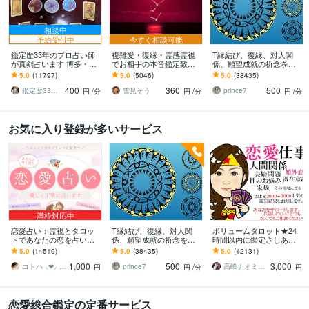
相談中
予約受付中
今すぐ相談可能
鑑定歴33年のプロ占い師
複雑愛・復縁・霊感霊視
T縁結び、復縁、対人関
が真剣占います 博多・廓
でお相手の本音鑑定致し
係、願望成就の祈念を承
屋の純血統占い祈願師
ます 降りて来た言葉をそ
ります 対象者の思いと状
5.0
(11797)
5.0
(5046)
5.0
(38435)
雷鳥
のままお伝えします。
況、対象者との対話、祈
400
360
500
念
鑑定歴33年のプロ占い師 雷鳥
雪見そう
prince7
円
/分
円
/分
円
/分
お気に入り登録が多いサービス
満枠対応中
恋愛占い：霊視とタロッ
T縁結び、復縁、対人関
ボリュームタロット★24
トであなたの恋を占いま
係、願望成就の祈念を承
時間以内に鑑定さしあげ
す 復縁・片想い・複雑
ります 対象者の思いと状
ます 3000文字以上の鑑定
5.0
(14519)
5.0
(38435)
5.0
(12131)
愛・夫婦問題…お悩みに
況、対象者との対話、祈
★希望者のみ一部カード
1,000
500
3,000
優しく寄り添います♡
念
開示サービスあり
コトハ ⸜❤︎⸝ 新サービス提供開始✨️
prince7
高峰ナオミ タロット占い師
円
円
/分
円
恋愛総合鑑定の定番サービス