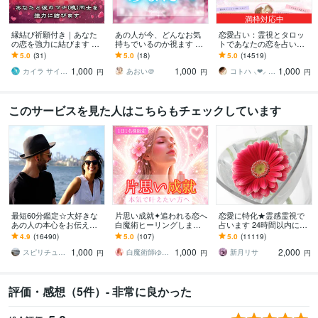
満枠対応中
縁結び祈願付き｜あなた
あの人が今、どんなお気
恋愛占い：霊視とタロッ
の恋を強力に結びます 霊
持ちでいるのか視ます あ
トであなたの恋を占いま
視鑑定＆恋愛成就を願う
なた様にどのような意識
す 復縁・片想い・複雑
5.0
(31)
5.0
(18)
5.0
(14519)
特別ご祈祷付きです
を向けているのか読み解
愛・夫婦問題…お悩みに
1,000
1,000
1,000
いてまいります
優しく寄り添います♡
カイラ サイキック ミディアム ヒーラー
あおい＠
コトハ ⸜❤︎⸝ 新サービス提供開始✨️
円
円
円
このサービスを見た人はこちらもチェックしています
最短60分鑑定☆大好きな
片思い成就✦追われる恋へ
恋愛に特化★霊感霊視で
あの人の本心をお伝えし
白魔術ヒーリングします
占います 24時間以内に返
ます 【詳細不要】好きな
恋愛成就・縁結び・恋愛
信、スピリチュアル鑑定
4.9
(16490)
5.0
(107)
5.0
(11119)
人の本音と将来への思
占い｜愛される光の波動
1,000
1,000
2,000
い。私をどう思ってる？
を届けます
スピリチュアルカウンセラー沙耶美
白魔術師ゆら｜最高位光術統合師
新月リサ
円
円
円
評価・感想（5件）- 非常に良かった