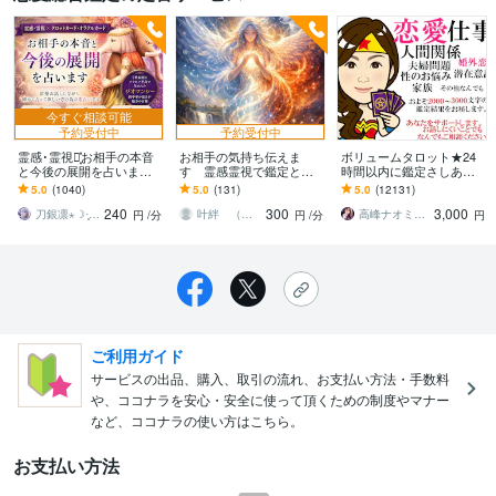
今すぐ相談可能
予約受付中
予約受付中
霊感･霊視┆͓̽お相手の本音
お相手の気持ち伝えま
ボリュームタロット★24
と今後の展開を占います
す 霊感霊視で鑑定とな
時間以内に鑑定さしあげ
直接お話しながら細かく
ります 視えたことをその
ます 3000文字以上の鑑定
5.0
(1040)
5.0
(131)
5.0
(12131)
占って欲しい！という方
ままお伝えしてます
★希望者のみ一部カード
240
300
3,000
の為の恋占いです
開示サービスあり
刀銀凛⋆☽·̩͙‪運命の羅針盤
叶絆 （カンナ）
高峰ナオミ タロット占い師
円
/分
円
/分
円
ご利用ガイド
サービスの出品、購入、取引の流れ、お支払い方法・手数料
や、ココナラを安心・安全に使って頂くための制度やマナー
など、ココナラの使い方はこちら。
お支払い方法