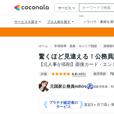
ホーム
学習指導・資格・キャリア相談
資格取
驚くほど見違える！公務員
【元人事が添削】面接カード・エント
72
4.8
(485)
販売実績
評価
元国家公務員mihiro
総販売実績：
9
プラチナ認定者の
直近3ヶ月で高い
サービス