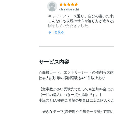
chisakosachi
キャッチフレーズ通り、自分の書いた小
こんなにも表現の仕方や論じ方が違うと
削をしていただきました。
また、小論文だけでなく、応募に関する初
もっと見る
サービス内容
☆面接カード、エントリーシートの添削も大歓迎
社会人試験等の添削経験も450件以上あり

【文字数が多い受験先であっても追加料金はか
【一回の購入につき一点の添削です。】

小論文とES添削ご希望の場合は二点ご購入くだ
　好きなテーマ(過去問や予想テーマ等) で書い