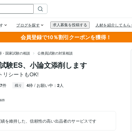
会員登録で10％割引クーポンを獲得！
得・国家試験の相談
公務員試験の対策相談
試験ES、小論文添削します
リシートもOK!
7
件
4
枠 / お願い中：
2
人
残り
26件
実績を維持した、信頼性の高い出品者のサービスです