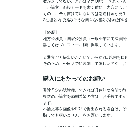
数が足りてない、とかは全然OKで、それくらい
　小論文、面接カードを書く前に、内容につい
もの）、全く書けていない等は別途料金が発生
3往復以内で済みそうな簡単な相談であれば料金
【経歴】

地方公務員→国家公務員→一般企業にて法律関
詳しくはプロフィール欄に掲載しています。

☆通常だと提出いただいてから約7日以内を目
そのため、〜日までに添削してほしい等や、お
購入にあたってのお願い
受験予定の試験種、できれば具体的な名前で教
複数の小論文を添削希望の方は、お手数ですが
ます。

小論文等を画像やPDFで提出される場合は、
貼りでも構いません）をお願いします。
