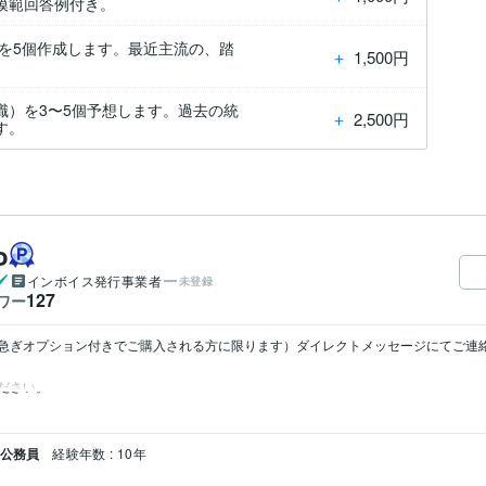
模範回答例付き。
を5個作成します。最近主流の、踏
＋
1,500円
。
職）を3〜5個予想します。過去の統
＋
2,500円
ます。
o
インボイス発行事業者
未登録
127
ワー
急ぎオプション付きでご購入される方に限ります）ダイレクトメッセージにてご連
ださい。
 公務員
経験年数 : 10年