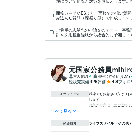
験について解説と対策をお伝えします。
面接カードやESより、面接での想定質問
み込んだ質問（深掘り型）で作成します
ご希望の志望先の小論文のテーマ（事務
計や採用担当経験から総合的に予測し
元国家公務員mihir
本人確認
機密保持契約(NDA)
926
4.8
総販売実績
評価
フォロ
スケジュール
満枠でもお急ぎの方は（お
します。

お急ぎの方は一度ご連絡く
すべて見る
ライフスタイル・その他 /
経験職種