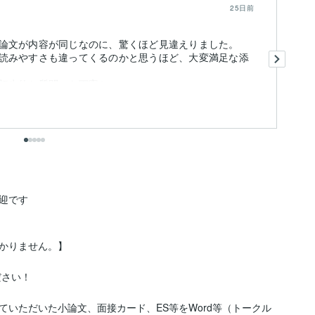
25日前
論文が内容が同じなのに、驚くほど見違えりました。
小
読みやすさも違ってくるのかと思うほど、大変満足な添
小
ま
歩的な質問にも丁寧かつ...
も
です

かりません。】

さい！

ていただいた小論文、面接カード、ES等をWord等（トークル