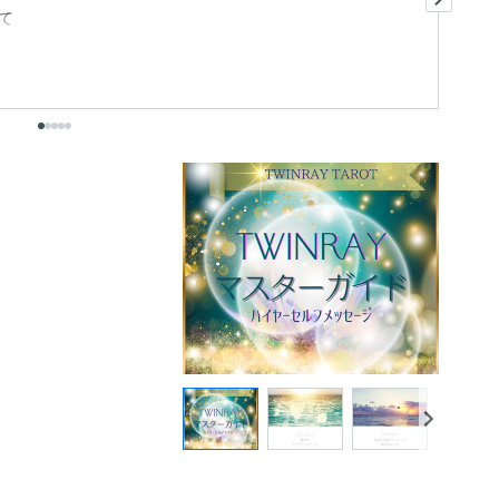
て
世
は.
も
出