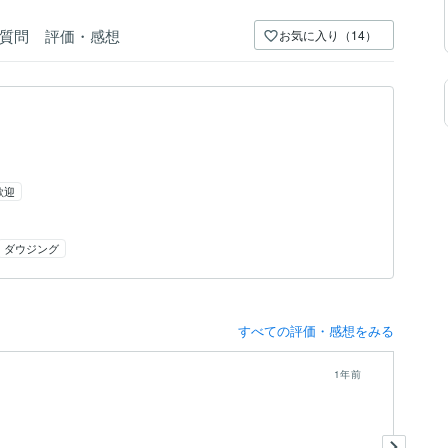
質問
評価・感想
お気に入り（14）
歓迎
ダウジング
すべての評価・感想をみる
1年前
時
願