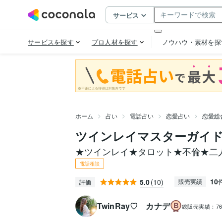
ホーム
占い
電話占い
恋愛占い
恋愛総
ツインレイマスターガイド
★ツインレイ★タロット★不倫★二
電話相談
10
5.0
(10)
販売実績
評価
TwinRay♡ カナデ
総販売実績：
7