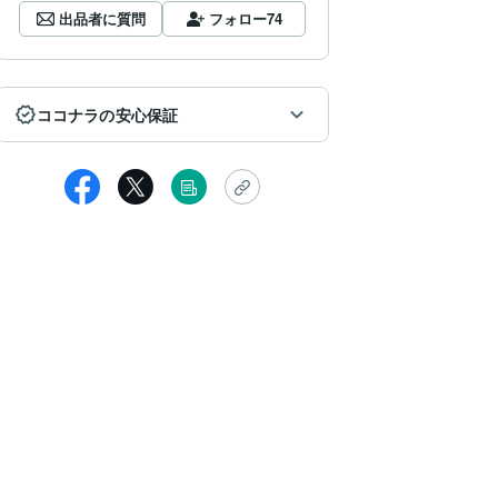
出品者に質問
フォロー
74
ココナラの安心保証
女性
間が、ギリギリの中、ありがとうございました。後はフラワーエッセ
い申し上げます。元々、ハイヤーセルフとつながっている感覚やら、