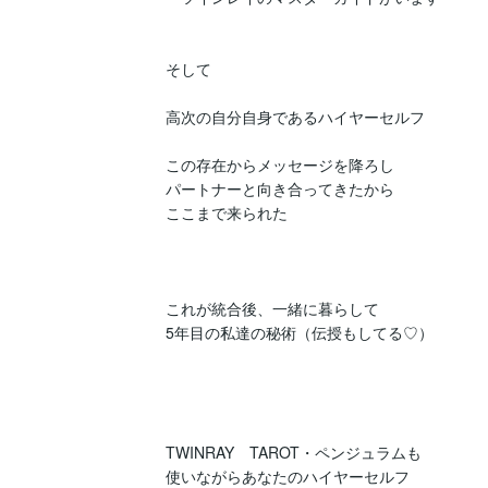
そして

高次の自分自身であるハイヤーセルフ

この存在からメッセージを降ろし

パートナーと向き合ってきたから

ここまで来られた

これが統合後、一緒に暮らして

5年目の私達の秘術（伝授もしてる♡）

TWINRAY　TAROT・ペンジュラムも

使いながらあなたのハイヤーセルフ
