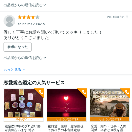
出品者からの返信を読む
2024年8月22日
shinhiro1203415
優しく丁寧にお話を聞いて頂いてスッキリしました！

ありがとうございました
参考になった
出品者からの返信を読む
もっと見る
恋愛総合鑑定の人気サービス
予約受付中
今すぐ相談可能
今すぐ相談可能
鑑定歴33年のプロ占い師
複雑愛・復縁・霊感霊視
恋愛・婚外・仕事・人間
が真剣占います 博多・廓
でお相手の本音鑑定致し
関係｜本音と今後を霊視