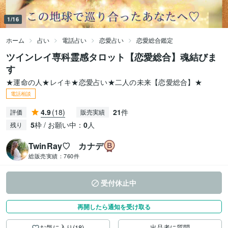
1/16
ホーム
占い
電話占い
恋愛占い
恋愛総合鑑定
ツインレイ専科霊感タロット【恋愛総合】魂結びま
す
★運命の人★レイキ★恋愛占い★二人の未来【恋愛総合】★
電話相談
4.9
(18)
21
件
評価
販売実績
5
枠 / お願い中：
0
人
残り
TwinRay♡ カナデ
総販売実績：
760件
受付休止中
再開したら通知を受け取る
お気に入り(18)
出品者に質問