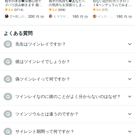
相手の本音❤️深層心理で
相手の気持ち❤️あなたへ
切ない恋の行方☆タロッ
ズバリ読み解きます 鑑定
の気持ちを深掘りします
ト&ペンデュラムでみます
実績7000件超え❗️ ✨心に優
霊感タロットとチャネリ
これは運命？と感じるの
5.0
(3714)
5.0
(558)
5.0
(17)
しく寄り添う恋愛専門鑑
ングでお相手様の本音を
は、彼とあなたの魂の共
200
160
160
定
深く読み取ります
鳴の証
空✴︎癒しの魔法使い
ヒマラヤ霊感ヒーラー☆咲希（saki）
イシス・エジプト女神のメッセンジャー
円
/分
円
/分
円
/分
よくある質問
先生はツインレイですか？
彼はツインレイでしょうか？
偽ツインレイって何ですか？
ツインレイなのに彼のことがよく分からないのはなぜ？
ツインソウルとは違うのですか？
サイレント期間って何ですか？