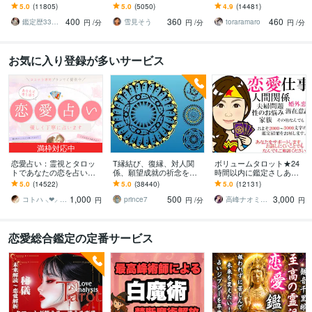
屋の純血統占い祈願師
ます 降りて来た言葉をそ
ます 現実重視の鑑定｜本
5.0
(11805)
5.0
(5050)
4.9
(14481)
雷鳥
のままお伝えします。
質と今後の行動を具体的
400
360
460
にお伝えします
鑑定歴33年のプロ占い師 雷鳥
雪見そう
toraramaro
円
/分
円
/分
円
/分
お気に入り登録が多いサービス
満枠対応中
恋愛占い：霊視とタロッ
T縁結び、復縁、対人関
ボリュームタロット★24
トであなたの恋を占いま
係、願望成就の祈念を承
時間以内に鑑定さしあげ
す 復縁・片想い・複雑
ります 対象者の思いと状
ます 3000文字以上の鑑定
5.0
(14522)
5.0
(38440)
5.0
(12131)
愛・夫婦問題…お悩みに
況、対象者との対話、祈
★希望者のみ一部カード
1,000
500
3,000
優しく寄り添います♡
念
開示サービスあり
コトハ ⸜❤︎⸝ 新サービス提供開始✨️
prince7
高峰ナオミ タロット占い師
円
円
/分
円
恋愛総合鑑定の定番サービス