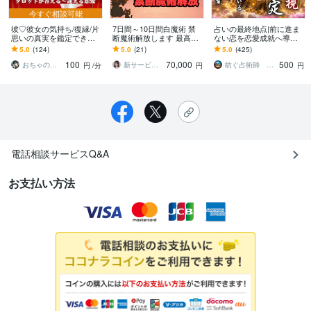
今すぐ相談可能
彼♡彼女の気持ち/復縁/片
7日間～10日間白魔術 禁
占いの最終地点|前に進ま
思いの真実を鑑定できま
断魔術解放します 最高峰
ない恋を恋愛成就へ導き
す ★不安で眠れない夜を
魔術師にしか出来ない白
ます 彼の本音、不倫、復
5.0
(124)
5.0
(21)
5.0
(425)
終わりに！★秘儀恋愛タ
魔術 人数制限あり
縁、出会い、結婚、ツイ
100
70,000
500
ロットが導く幸せ！
ンレイなど恋愛全般
おちゃのこ（御茶乃子祭々）
新サービス出品 恋愛鑑定施術師 秋 琴音
紡ぐ占術師 宗馬【観音千里眼×呪術】
円
/分
円
円
電話相談サービスQ&A
お支払い方法