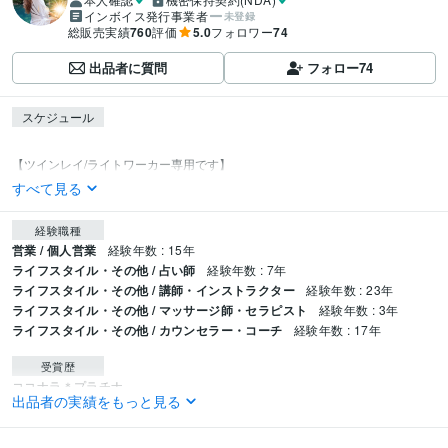
インボイス発行事業者
未登録
総販売実績
760
評価
5.0
フォロワー
74
出品者に質問
フォロー
74
スケジュール
【ツインレイ/ライトワーカー専用です】
すべて見る
経験職種
営業 / 個人営業
経験年数 : 15年
ライフスタイル・その他 / 占い師
経験年数 : 7年
ライフスタイル・その他 / 講師・インストラクター
経験年数 : 23年
ライフスタイル・その他 / マッサージ師・セラピスト
経験年数 : 3年
ライフスタイル・その他 / カウンセラー・コーチ
経験年数 : 17年
受賞歴
ココナラ＊プラチナ
出品者の実績をもっと見る
資格・検定
色彩検定2級
取得年 : 2000年