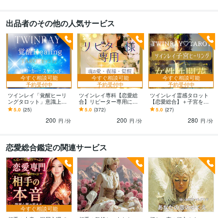
メンタルケア心理士
取得年 : 2006年
アロマテラピーアドバイザー
取得年 : 2009年
出品者のその他の人気サービス
宅地建物取引士（旧 宅地建物取引主任者）
取得年 : 2014年
インテリアコーディネーター
取得年 : 2015年
ビジネス・クリエイティブツール
ペライチ:7年
PowerPoint:10年
Word:15年
今すぐ相談可能
今すぐ相談可能
今すぐ相談可能
得意分野
予約受付中
予約受付中
予約受付中
占い
ツインレイ霊感TAROTセッション
ツインレイ「覚醒ヒーリ
ツインレイ専科【恋愛総
ツインレイ霊感タロット
タロット占い
ングタロット」意識上昇
合】リピーター専用にな
【恋愛総合】＋子宮を癒
占い
します ★ツインレイ★ツ
ツインレイ専科霊感TAROT鑑定
ります ★ツインレイ★ツ
します ★ツインレイ★ツ
5.0
(25)
5.0
(372)
5.0
(27)
インソウル★覚醒★人生
インソウル★カタワレ★
インソウル★恋愛★恋愛
占い
200
200
280
総合★転機★使命
相性★復縁★恋愛占い★
占い★統合★
円
/分
円
/分
円
/分
恋愛総合鑑定の関連サービス
今すぐ相談可能