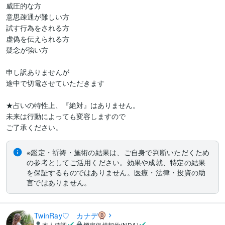
威圧的な方

意思疎通が難しい方

試す行為をされる方

虚偽を伝えられる方

疑念が強い方

申し訳ありませんが

途中で切電させていただきます

★占いの特性上、『絶対』はありません。

未来は行動によっても変容しますので

※鑑定・祈祷・施術の結果は、ご自身で判断いただくため
の参考としてご活用ください。効果や成就、特定の結果
を保証するものではありません。医療・法律・投資の助
言ではありません。
TwinRay♡ カナデ
本人確認
機密保持契約(NDA)