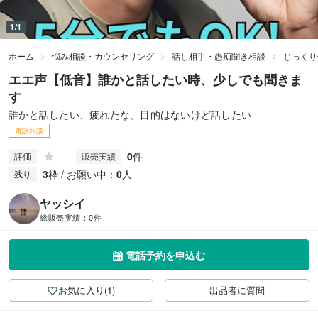
1/1
ホーム
悩み相談・カウンセリング
話し相手・愚痴聞き相談
じっくり
エエ声【低音】誰かと話したい時、少しでも聞きま
す
誰かと話したい、疲れたな、目的はないけど話したい
電話相談
-
0
件
評価
販売実績
3
枠 / お願い中：
0
人
残り
ヤッシイ
総販売実績：
0件
電話予約を申込む
お気に入り(1)
出品者に質問