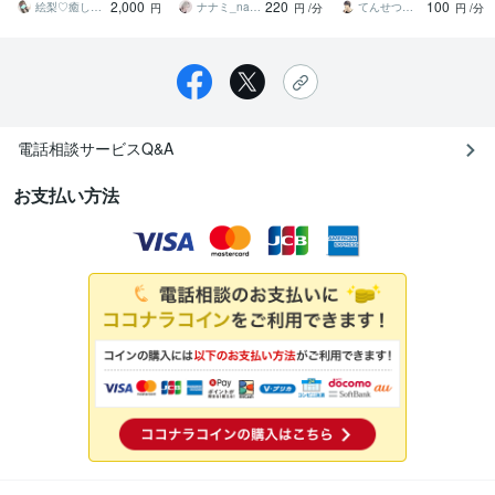
2,000
220
100
みも受け止めます
んとなく雑談聞いて～
けて軽くならない？
絵梨♡癒し系関西OL
ナナミ_nanami
てんせつ☆最適ライフをサポートする
円
円
/分
円
/分
電話相談サービスQ&A
お支払い方法