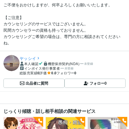
ご不便をおかけしますが、何卒よろしくお願いいたします。

【ご注意】

カウンセリングのサービスではございません。

民間カウンセラーの資格も持っておりません。

カウンセリングご希望の場合は、専門の方に相談されてください
ヤッシイ
本人確認
機密保持契約(NDA)
未登録
インボイス発行事業者
未登録
総販売実績
0
評価
0.0
フォロワー
0
出品者に質問
フォロー
0
じっくり傾聴・話し相手相談の関連サービス