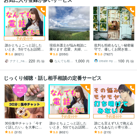
予約受付中
誰かとちょこっと話した
現役弁護士が悩み相談に
批判も拒絶もなし✨秘密厳
いとき、5分でもお話聞き
乗ります 恋愛、夫婦、学
守で、優しくお聞き致し
ます 疲れた～、でもカウ
校、会社、お金，単なる
ます ✨お試し１分から✨
5.0
(8021)
5.0
(2050)
5.0
(7927)
ンセリングじゃない、な
愚痴など何でもOK！
違うかな？と思ったら途
220
1,000
100
んとなく雑談聞いて～
中で切って構いません
ナナミ_nanami
なんでも相談員
create my life
円
/分
円
円
/分
じっくり傾聴・話し相手相談の定番サービス
予約受付中
予約受付中
30分集中チャット「今す
誰かとちょこっと話した
誰にも言えず1人で抱え込
ぐ話したい」を大事にし
いとき、5分でもお話聞き
んでるあなた☆寄り添い
ます 早いだけの即レスで
ます 疲れた～、でもカウ
ます 心のモヤモヤや頭か
5.0
(315)
5.0
(8021)
5.0
(215)
はありません⭐️雑談から悩
ンセリングじゃない、な
ら離れないこと｜打ち明