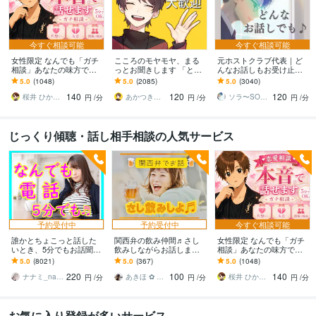
今すぐ相談可能
今すぐ相談可能
女性限定 なんでも「ガチ
こころのモヤモヤ、まる
元ホストクラブ代表｜ど
相談」あなたの味方で話
っとお聞きします 「とり
んなお話しもお受け止め
ます 男性目線で、あなた
あえず聞いてほしい」と
します ご相談、愚痴、た
5.0
(1048)
5.0
(2085)
5.0
(3040)
の恋の“答え”を言葉にしま
いうあなたに。優しく傾
だ誰かと話したい、なん
140
120
120
す。
聴します
でも大歓迎です☘️
桜井 ひかる｜経験豊富の恋愛相談室
あかつき｜Kindle本出版中
ソラ〜SORA〜
円
/分
円
/分
円
/分
じっくり傾聴・話し相手相談の人気サービス
予約受付中
予約受付中
今すぐ相談可能
誰かとちょこっと話した
関西弁の飲み仲間♬さし
女性限定 なんでも「ガチ
いとき、5分でもお話聞き
飲みしながらお話します
相談」あなたの味方で話
ます 疲れた～、でもカウ
何となく話したい✨酔った
ます 男性目線で、あなた
5.0
(8021)
5.0
(367)
5.0
(1048)
ンセリングじゃない、な
時のいい気分のまま⭐︎お話
の恋の“答え”を言葉にしま
220
100
140
んとなく雑談聞いて～
しましょう
す。
ナナミ_nanami
あきほ ✿ 元気を届ける関西女子✨
桜井 ひかる｜経験豊富の恋愛相談室
円
/分
円
/分
円
/分
お気に入り登録が多いサービス