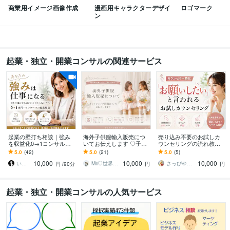
東京海洋大学
1990年3月 ~ 1996年7月
商業用イメージ画像作成
漫画用キャラクターデザイ
ロゴマーク
ン
語学力
英語
日常会話レベル
起業・独立・開業コンサルの関連サービス
起業の壁打ち相談｜強み
海外子供服輸入販売につ
売り込み不要のお試しカ
を収益化0→1コンサルし
いてお伝えします ♡子供
ウンセリングの流れ教え
ます 起業相談・商品設
服や雑貨など輸入〜ショ
ます 継続提案に自信をも
5.0
(42)
5.0
(21)
5.0
(5)
計・方向性整理までサポ
ップ開設までサポート♡
ち成約率UPするカウンセ
10,000
10,000
10,000
ート【★5.0・実績】
ラー特化セールス法
いく｜起業の壁打ち専門家
Mii♡世界的デザイナー兼起業コンサル
さっぴ＠心理カウンセラー起業サポート
円
/90分
円
円
起業・独立・開業コンサルの人気サービス