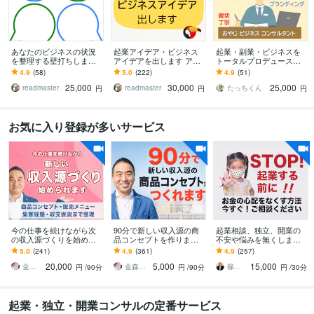
あなたのビジネスの状況
起業アイデア・ビジネス
起業・副業・ビジネスを
を整理する壁打ちします
アイデアを出します アイ
トータルプロデュースし
ディスカッション相手と
デアに困った方向け。ビ
ます 経験豊富コンサルが
4.9
(58)
5.0
(222)
4.9
(51)
して相談に乗ります
ジネスアイデア出しまく
強みを活かしたビジネス
25,000
30,000
25,000
り！
設計から集客まで伴走
readmaster
readmaster
たっちくん
円
円
円
お気に入り登録が多いサービス
今の仕事を続けながら次
90分で新しい収入源の商
起業相談、独立、開業の
の収入源づくりを始めら
品コンセプトを作ります
不安や悩みを無くします 1
れます 独自ポジションづ
弱み×強みで競合と比較さ
8の質問で悩みに回答。希
5.0
(241)
4.9
(361)
4.9
(257)
くりからメニュー・集客
れない独自ポジションを
望者には15分ビデオチャ
20,000
5,000
15,000
経路・収支仮説まで整理
整理します
ットOK！
金森正治
金森正治
篠田圭三
円
/90分
円
/90分
円
/30分
起業・独立・開業コンサルの定番サービス