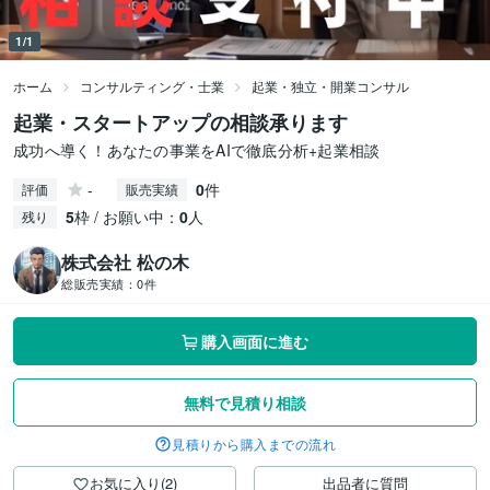
1/1
ホーム
コンサルティング・士業
起業・独立・開業コンサル
起業・スタートアップの相談承ります
成功へ導く！あなたの事業をAIで徹底分析+起業相談
-
0
件
評価
販売実績
5
枠 / お願い中：
0
人
残り
株式会社 松の木
総販売実績：
0件
購入画面に進む
無料で見積り相談
見積りから購入までの流れ
お気に入り(2)
出品者に質問