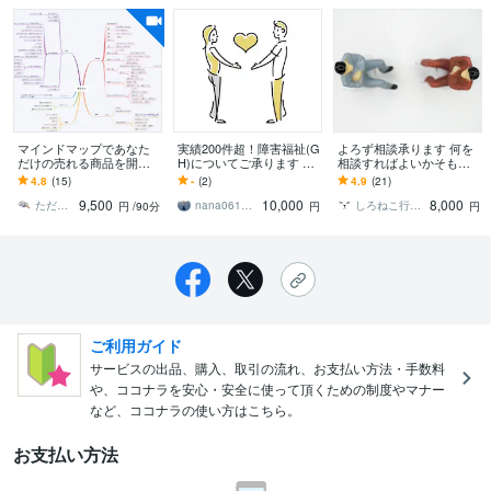
マインドマップであなた
実績200件超！障害福祉(G
よろず相談承ります 何を
だけの売れる商品を開発
H)についてご承ります 開
相談すればよいかそもそ
します 起業・副業に必須
設〜運営までひとつひと
も分からない。法律っ
4.8
(15)
-
(2)
4.9
(21)
な商品作り専門コーチが
つ丁寧にお答えいたしま
て？お困りの方
9,500
10,000
8,000
９０分でコンセプト作り
す
ただひろ 思考の片づけ専門コーチ
nana0612po
しろねこ行政書士事務所
円
/90分
円
円
ご利用ガイド
サービスの出品、購入、取引の流れ、お支払い方法・手数料
や、ココナラを安心・安全に使って頂くための制度やマナー
など、ココナラの使い方はこちら。
お支払い方法