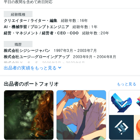
平日の夜間を含めて終日対応
経験職種
クリエイター / ライター・編集
経験年数 : 16年
AI・機械学習 / プロンプトエンジニア
経験年数 : 1年
経営・マネジメント / 経営者・CEO・COO
経験年数 : 20年
職歴
株式会社シジシージャパン
1997年3月 ~ 2003年7月
株式会社ユージ―グローイングアップ
2003年9月 ~ 2004年8月
株式会社Ｙ．Ｓ．Ｅ
2006年3月 ~ 2022年6月
出品者の実績をもっと見る
ビジネス・クリエイティブツール
WordPress:1年
Excel:30年
Google スプレッドシート:10年
出品者のポートフォリオ
もっと見る
Google スライド:2年
PowerPoint:10年
Word:30年
STORES:2年
ChatGPT:1年
Midjourney:0年
DALL-E:0年
Adobe Photoshop:20年
Adobe Illustrator:20年
Canva:1年
得意分野
イラスト作成・漫画制作
画像生成AIを使った漫画、アニメ、写真
生成AI活用・開発・制作
記事制作、マーケディング分析
学歴