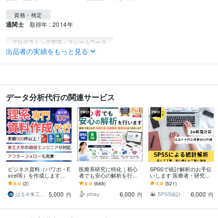
資格・検定
通関士
取得年 : 2014年
プログラミング言語・フレームワーク
出品者の実績をもっと見る
Python:3年
ビジネス・クリエイティブツール
Excel:10年
SAP:3年
Power BI:5年
Tableau:5年
ChatGPT:2年
データ分析代行の関連サービス
ビジネス資料（パワポ・E
医療系研究に特化｜初心
SPSSで統計解析のお手伝
xcel等）を作成します
者でも安心の解析を行い
いします 医療者・研究初
【理系専門】東工大卒の
ます 解析で終わらず、図
心者看護研究など統計解
5.0
(2)
5.0
(688)
4.9
(521)
現役設計エンジニアが対
表作成・結果解釈・査読
析にお困りの方にお勧め
5,000
6,000
6,000
応！統計解析も可
対応まで支援します
はる＠東工大卒の現役設計エンジニア
phtay
SPSS統計
円
円
円