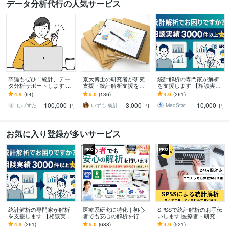
データ分析代行の人気サービス
卒論もぜひ！統計、デー
京大博士の研究者が研究
統計解析の専門家が解析
タ分析サポートします 卒
支援・統計解析支援を行
を支援します 【相談実績3
論お困りの方！絶対卒業
います あなたの論文や発
000件以上】最高水準の解
4.9
(64)
5.0
(136)
4.9
(261)
したい！締切ギリギリで
表に説得力と科学的妥当
析支援で成果を最大化
100,000
3,000
10,000
も対応
性を与えます
しげすた
いずも 統計学術研究支援室
MedStat Pro（解析・論文支援）
円
円
円
お気に入り登録が多いサービス
統計解析の専門家が解析
医療系研究に特化｜初心
SPSSで統計解析のお手伝
を支援します 【相談実績3
者でも安心の解析を行い
いします 医療者・研究初
000件以上】最高水準の解
ます 解析で終わらず、図
心者看護研究など統計解
4.9
(261)
5.0
(688)
4.9
(521)