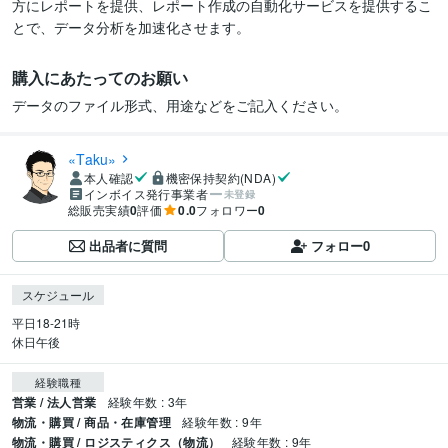
方にレポートを提供、レポート作成の自動化サービスを提供するこ
とで、データ分析を加速化させます。
購入にあたってのお願い
データのファイル形式、用途などをご記入ください。
«Taku»
本人確認
機密保持契約(NDA)
インボイス発行事業者
未登録
総販売実績
0
評価
0.0
フォロワー
0
出品者に質問
フォロー
0
スケジュール
平日18-21時

休日午後
経験職種
営業 / 法人営業
経験年数 : 3年
物流・購買 / 商品・在庫管理
経験年数 : 9年
物流・購買 / ロジスティクス（物流）
経験年数 : 9年