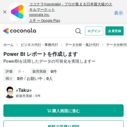
ホーム
ビジネス代行・事務代行
データ分析・集計代行
データ分析代
Power BI レポートを作成します
PowerBIを活用したデータの可視化を実現しますー
-
0
件
評価
販売実績
5
枠 / お願い中：
0
人
残り
«Taku»
総販売実績：
0件
購入画面に進む
無料で見積り相談