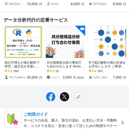
析支援で成果を最大化
表作成・結果解釈・査読
析にお困りの方にお勧め
10,000
6,000
6,000
対応まで支援します
MedStat Pro（解析・論文支援）
phtay
SPSS統計
円
円
円
データ分析代行の定番サービス
統計学博士が統計解析で
共分散構造分析の事前打
Rで統計解析や図の作成を
研究・論文化を支援しま
ち合わせをします Amosで
お手伝いします ご希望の
す 普段は統計学の外部専
ご不明な点がありました
図をお作りします！コー
5.0
(38)
5.0
(2)
5.0
(40)
門家として、複数の大学
らご質問ください。
ド納品もOK！
30,000
3,000
7,000
を支援しています
Kei Fujiwara
たけ1910
cube_labo
円
円
/60分
円
ご利用ガイド
サービスの出品、購入、取引の流れ、お支払い方法・手数料
や、ココナラを安心・安全に使って頂くための制度やマナー