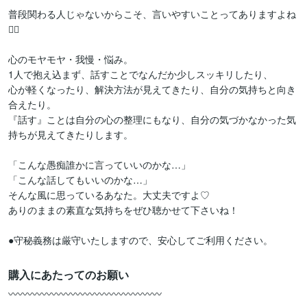
普段関わる人じゃないからこそ、言いやすいことってありますよね
❁⃘

心のモヤモヤ・我慢・悩み。

1人で抱え込まず、話すことでなんだか少しスッキリしたり、

心が軽くなったり、解決方法が見えてきたり、自分の気持ちと向き
合えたり。

『話す』ことは自分の心の整理にもなり、自分の気づかなかった気
持ちが見えてきたりします。

「こんな愚痴誰かに言っていいのかな…」

「こんな話してもいいのかな…」

そんな風に思っているあなた。大丈夫ですよ♡

ありのままの素直な気持ちをぜひ聴かせて下さいね！

●守秘義務は厳守いたしますので、安心してご利用ください。
購入にあたってのお願い
︎〰︎〰︎〰︎〰︎︎〰︎〰︎〰︎〰︎︎〰︎〰︎〰︎〰︎︎〰︎〰︎〰︎〰︎
