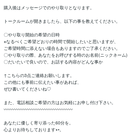
購入後はメッセージでのやり取りとなります。

トークルームが開きましたら、以下の事を教えてください。

〇やり取り開始の希望の日時

※なるべくご希望どおりの時間で開始したいと思いますが、

ご希望時間に添えない場合もありますのでご了承ください。

〇やり取りの際、あなたをお呼びする時のお名前(ニックネーム)

〇だいたいで良いので、お話する内容がどんな事か

↑こちらの3点ご連絡お願いします。

この他にも事前に伝えたい事があれば、

ぜひ書いてくださいね♡

また、電話相談ご希望の方はお気軽にお申し付け下さい。

︎〰︎〰︎〰︎〰︎︎〰︎〰︎〰︎〰︎︎〰︎〰︎〰︎〰︎︎〰︎〰︎〰︎〰︎︎

あなたに優しく寄り添った60分を。

心よりお待ちしております٭•。
