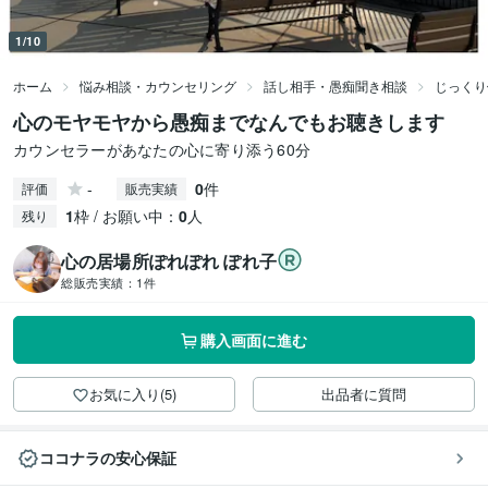
1/10
ホーム
悩み相談・カウンセリング
話し相手・愚痴聞き相談
じっくり
心のモヤモヤから愚痴までなんでもお聴きします
カウンセラーがあなたの心に寄り添う60分
-
0
件
評価
販売実績
1
枠 / お願い中：
0
人
残り
心の居場所ぽれぽれ ぽれ子
総販売実績：
1件
購入画面に進む
お気に入り(5)
出品者に質問
ココナラの安心保証