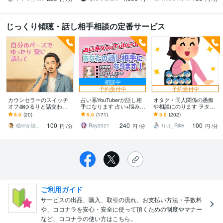
じっくり傾聴・話し相手相談の定番サービス
相談中
予約受付中
予約受付中
カウンセラーのスイッチ
占い系YouTuberが話し相
オタク・同人関係の愚痴
オフ꩜ゆるりと話交わせ
手になります 占い+悩み相
や相談にのります ヲタ
ます ちょっと誰かと話し
談愚痴聞きセットでお得
ク・推し活・同人界隈特
5.0
(20)
5.0
(171)
5.0
(202)
たい…✎ꪑ言葉にしづら
です！
有の悩み・愚痴を聞きま
100
240
100
い…も、雑談も共鳴へ
す！
穏やか談話 プロカウンセラー ゆう ☯
Ray2021
りけ_Rike
円
/分
円
/分
円
/分
ご利用ガイド
サービスの出品、購入、取引の流れ、お支払い方法・手数料
や、ココナラを安心・安全に使って頂くための制度やマナー
など、ココナラの使い方はこちら。