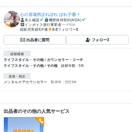
心の居場所ぽれぽれ ぽれ子
本人確認
機密保持契約(NDA)
インボイス発行事業者
未登録
総販売実績
1
評価
0.0
フォロワー
3
出品者に質問
フォロー
3
経験職種
ライフスタイル・その他 / カウンセラー・コーチ
ライフスタイル・その他 / その他
経験年数 : 5年
資格・検定
メンタルケアカウンセラー
取得年 : 2023年
出品者のその他の人気サービス