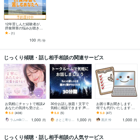
予約受付中
12年苦しんだ経験者が、
摂食障害の悩みお聴きし
ます あなたに寄り添った
-
(1)
お時間を。1人で泣いてい
100
ませんか？
円
/分
じっくり傾聴・話し相手相談の関連サービス
お気軽にチャットで相談♪
30分お話し放題！文字で
お困り事お聞きします。
あなたの気持ち受け止め
気軽に相談できます 声を
何でも代行いたします 土
ます ゆっくりお話聞きま
出さなくてOK！誰にも知
日祝、夜間対応。見積も
5.0
(408)
5.0
(5)
5.0
(47)
す☆1人じゃないよ☺︎一緒
られず気軽におしゃべり
り、返信早いです。
1,000
1,000
1,000
に考えよう･:*
放題☆
ラムmilk♡癒し声主婦セラピスト･°＊
さとこ寄り添いタロットリーディング
黒沢 怜
円
円
円
じっくり傾聴・話し相手相談の人気サービス