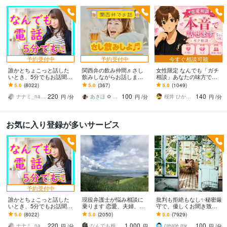
予約受付中
予約受付中
今すぐ相談可能
誰かとちょこっと話した
関西弁の飲み仲間♬さし
女性限定 なんでも「ガチ
いとき、5分でもお話聞き
飲みしながらお話します
相談」あなたの味方で話
ます 疲れた～、でもカウ
何となく話したい✨酔った
ます 男性目線で、あなた
5.0
(8022)
5.0
(367)
5.0
(1049)
ンセリングじゃない、な
時のいい気分のまま⭐︎お話
の恋の“答え”を言葉にしま
220
100
140
んとなく雑談聞いて～
しましょう
す。
ナナミ_nanami
あきほ ✿ 元気を届ける関西女子✨
桜井 ひかる｜経験豊富の恋愛相談室
円
/分
円
/分
円
/分
お気に入り登録が多いサービス
予約受付中
誰かとちょこっと話した
現役弁護士が悩み相談に
批判も拒絶もなし✨秘密厳
いとき、5分でもお話聞き
乗ります 恋愛、夫婦、学
守で、優しくお聞き致し
ます 疲れた～、でもカウ
校、会社、お金，単なる
ます ✨お試し１分から✨
5.0
(8022)
5.0
(2050)
5.0
(7929)
ンセリングじゃない、な
愚痴など何でもOK！
違うかな？と思ったら途
220
1,000
100
んとなく雑談聞いて～
中で切って構いません
ナナミ_nanami
なんでも相談員
create my life
円
/分
円
円
/分