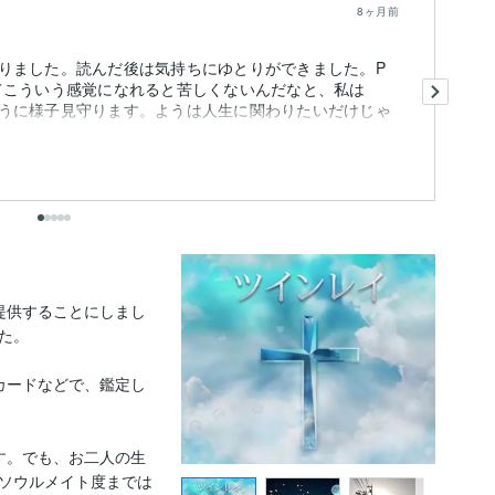
8ヶ月前
りました。読んだ後は気持ちにゆとりができました。P
こ
てこういう感覚になれると苦しくないんだなと、私は
頂
うに様子見守ります。ようは人生に関わりたいだけじゃ
前
あ
も
出
提供することにしまし
。

カードなどで、鑑定し
す。でも、お二人の生
ソウルメイト度までは