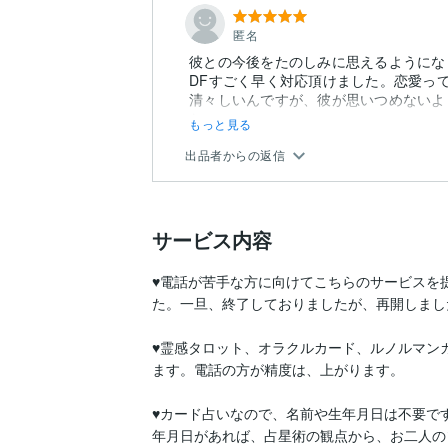
匿名
彼との今後をたのしみに思えるようにな
DFすごく早く対応頂けました。恋愛っ
清々しいんですが、彼が思いつめないよ
な...
もっと見る
出品者からの返信
サービス内容
♥電話が苦手な方に向けてこちらのサービスを
た。一旦、終了しておりましたが、再開しました
♥霊感タロット、オラクルカード、ルノルマン
ます。電話の方が精度は、上がります。

♥カード占いなので、名前や生年月日は不要で
年月日があれば、占星術の観点から、お二人の