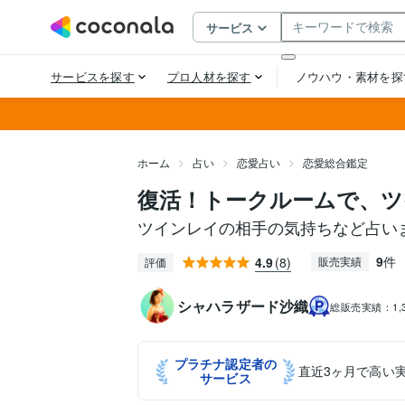
ホーム
占い
恋愛占い
恋愛総合鑑定
復活！トークルームで、ツ
ツインレイの相手の気持ちなど占い
9
件
4.9
(8)
販売実績
評価
シャハラザード沙織
総販売実績：
1
プラチナ認定者の
直近3ヶ月で高い
サービス