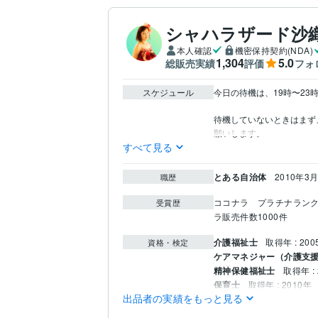
シャハラザード沙
本人確認
機密保持契約(NDA)
1,304
5.0
総販売実績
評価
フォ
スケジュール
今日の待機は、19時〜23時
待機していないときはまず
すべて見る
とある自治体
2010年3月
職歴
ココナラ　プラチナラン
受賞歴
ラ販売件数1000件
介護福祉士
取得年 : 200
資格・検定
ケアマネジャー（介護支
精神保健福祉士
取得年 : 
保育士
取得年 : 2010年
出品者の実績をもっと見る
社会福祉士
取得年 : 201
メンタルヘルスマネジメ