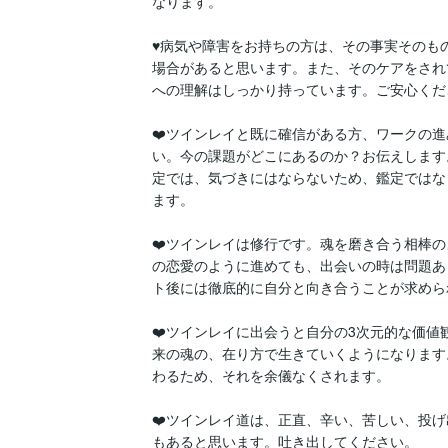
なります。

♥病気や障害をお持ちの方は、その事実そのも
場合があると思います。また、そのケアをされ
への理解はしっかり持っています。ご安心くださ
❤️ツインレイと既に確信がある方、ワークの
い。今の課題がどこにあるのか？お伝えします
定では、気づきにはならないため、鑑定ではな
ます。

❤️ツインレイは修行です。魂を磨き合う相棒
の恋愛のように進めても、出会いの時は問題あ
ト後には徹底的に自分と向き合うことが求めら
❤️ツインレイに出会うと自分の3次元的な価値
来の魂の、在り方で生きていくようになります
わるため、それを余儀なくされます。

❤️ツインレイ道は、正直、辛い、苦しい、投
もあると思います。吐き出してください。
