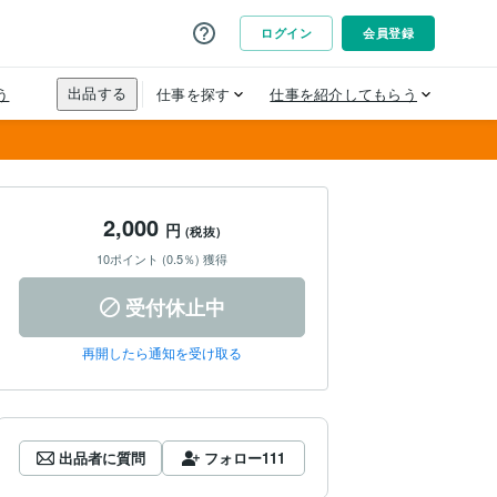
2,000
円
(税抜)
10ポイント (0.5％) 獲得
受付休止中
再開したら通知を受け取る
出品者に質問
フォロー
111