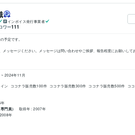
織
インボイス発行事業者
111
ロワー
の予定です。

、メッセージください。メッセージは問い合わせやご挨拶、報告程度にお願いして
 ~ 2024年11月
クイン
ココナラ販売数100件
ココナラ販売数300件
ココナラ販売数500件
ココ
5年
援専門員）
取得年 : 2007年
2008年
1年
ント検定
取得年 : 2017年