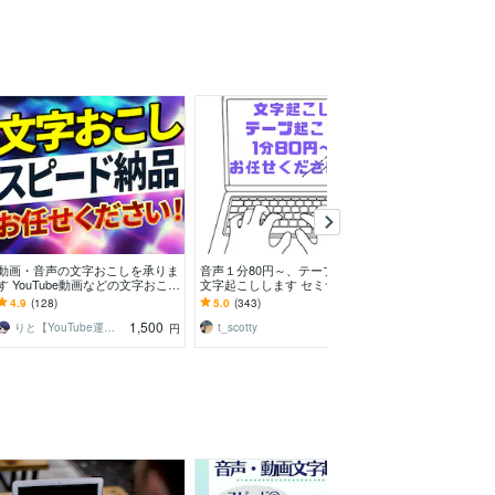
動画・音声の文字おこしを承りま
音声１分80円～、テープ起こし・
0.3円〜格安で
す YouTube動画などの文字おこし
文字起こしします セミナー、イ
タ入力を行いま
を即日で丁寧に代行します！
ンタビュー、授業等大歓迎です！
な作業を行いま
4.9
(128)
5.0
(343)
4.9
(44)
確かなクオリティ！
1,500
1,500
りと【YouTube運用】
t_scotty
mmntmr0
円
円