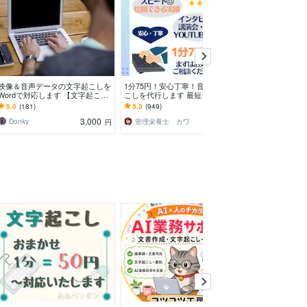
映像＆音声データの文字起こしを
1分75円！安心丁寧！音声文字起
テープ起こし承り
Wordで対応します 【文字起こし
こしを代行します 最短当日！実
～ 自分でやる
10分】作業の効率化をサポートし
績多数！動画も音声も素早く文字
行します！
5.0
(181)
5.0
(949)
5.0
(301)
ます！
化します
3,000
1,500
Donky
管理栄養士 カワ
秋野 りんご
円
円