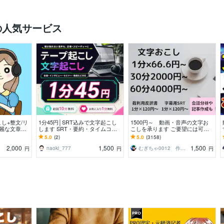
の人気サービス
し+整文/リ
1分45円│SRT込みで文字起こし
1500円～ 動画・音声の文字お
綺麗な文章
します SRT・要約・タイムコー
こしを承ります ご要望には可能
ロップ、議事
ドも追加料金なし
な限り対応いたします
5.0
(2)
5.0
(3158)
2,000
1,500
1,500
naoki_777
むぎちゃ0012 作業代行・総合サポート
円
円
円