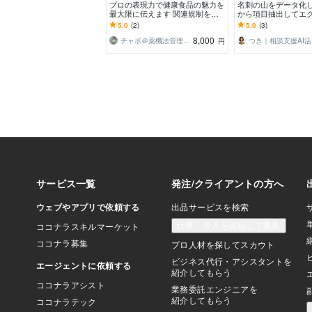
プロの表現力で健康食品の魅力を
名刺の山をデータ化し
最大限に伝えます 関連規制を抑
から項目抽出してエ
えながら、書きたい文章の作成サ
う名刺探しの時間は
5.0
(2)
5.0
(3)
ポートします
8,000
チャボ＠薬機法管理者×生成AIパスポート
つ
円