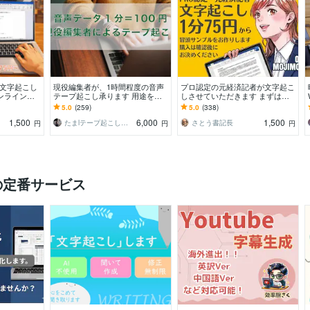
の文字起こし
現役編集者が、1時間程度の音声
プロ認定の元経済記者が文字起こ
ンライン会
テープ起こし承ります 用途を考
しさせていただきます まずは冒
の丁寧な書き起
慮した文字起こし(ケバ取りまで)
頭部分のサンプルを無料で作成し
5.0
(259)
5.0
(338)
ます。1分75円から
1,500
6,000
1,500
たまlテープ起こし承りますl
さとう書記長
円
円
円
の定番サービス