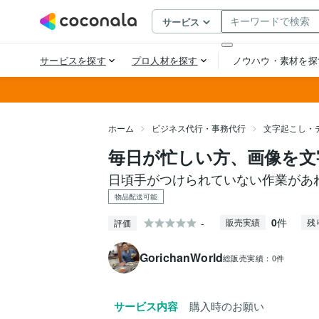
ホーム
ビジネス代行・事務代行
文字起こし・
毎日が忙しい方、画像を文
日頃手がつけられていない作業があ
物品配送可能
0
件
-
販売実績
残
評価
GorichanWorld
総販売実績：
0件
サービス内容
購入時のお願い