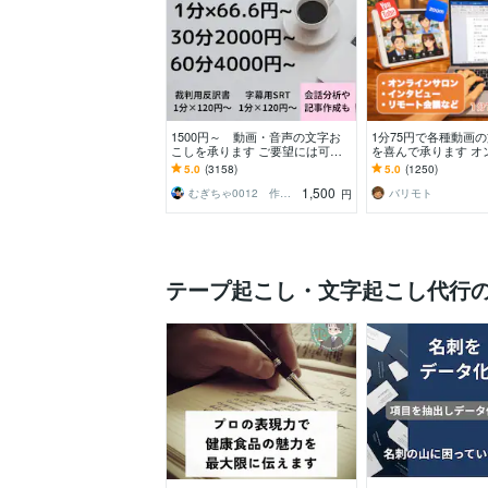
1500円～ 動画・音声の文字お
1分75円で各種動画
こしを承ります ご要望には可能
を喜んで承ります オ
な限り対応いたします
議やYouTube演者
5.0
(3158)
5.0
(1250)
こし代行！
1,500
むぎちゃ0012 作業代行・総合サポート
バリモト
円
テープ起こし・文字起こし代行