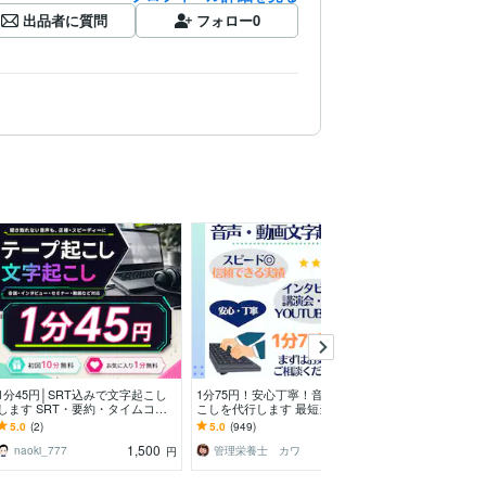
出品者に質問
フォロー
0
1分45円│SRT込みで文字起こし
1分75円！安心丁寧！音声文字起
1分75円で各種
します SRT・要約・タイムコー
こしを代行します 最短当日！実
を喜んで承りま
ドも追加料金なし
績多数！動画も音声も素早く文字
議やYouTube
5.0
(2)
5.0
(949)
5.0
(1250)
化します
こし代行！
1,500
1,500
naoki_777
管理栄養士 カワ
バリモト
円
円