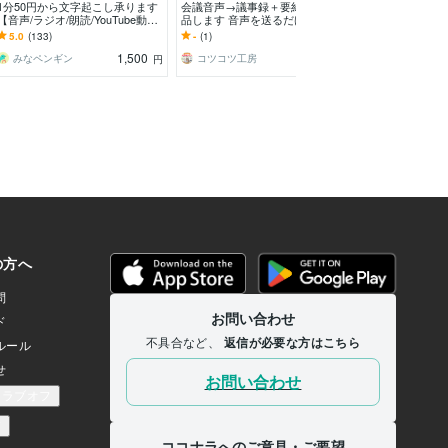
1分50円から文字起こし承ります
会議音声→議事録＋要約Word納
最短当日！1分【
【音声/ラジオ/朗読/YouTube動画
品します 音声を送るだけ！要約
プ起こしします
など】
＋アクション整理まで丁寧に仕上
講演、会議等の
5.0
(133)
-
(1)
5.0
(982)
げます
を文章化します
1,500
3,000
みなペンギン
コツコツ工房
nasn
円
円