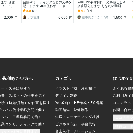
ます 画像
会議やミーティングなどの文字を
YouTube字幕制作｜文字起こし＆
クセルに。も
起こします AI等使わず、一言ず
多言語化します あなたの動画を
ゼロ。
つ聞き取り文字を起こし、形にし
海外へ！海外の動画を日本で発
5.0
(22)
4.8
(17)
ていきます
信！
2,000
5,000
1,500
き｜相談支援AI活用アドバイザー
ボブ主任
効率厨さくさく♪何でも自動化♪
円
円
円