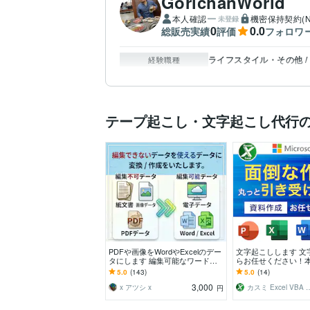
GorichanWorld
本人確認
機密保持契約(N
未登録
0
0.0
総販売実績
評価
フォロワ
ライフスタイル・その他 /
経験職種
テープ起こし・文字起こし代行
PDFや画像をWordやExcelのデー
文字起こしします 文
タにします 編集可能なワードや
らお任せください！
エクセルのデータにしたいという
冊分でも喜んで！
5.0
(143)
5.0
(14)
方へ！
3,000
x アツシ x
カスミ Excel
円