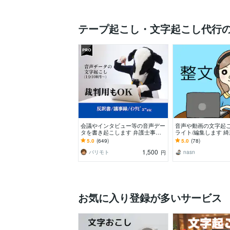
テープ起こし・文字起こし代行
会議やインタビュー等の音声デー
音声や動画の文字起こ
タを書き起こします 弁護士事務
ライト/編集します 
所のお墨付き！裁判所提出用の通
に！記事化、動画テ
5.0
(649)
5.0
(78)
話記録の文字起こし！
録、AIの手直しなど
1,500
バリモト
nasn
円
お気に入り登録が多いサービス