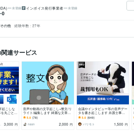
DA)
インボイス発行事業者
未登録
未登録
0
ー
 その他
経験年数 : 27年
の関連サービス
字起こしな
音声や動画の文字起こし+整文/リ
会議やインタビュー等の音声デー
本を丸ごと一
ライト/編集します 綺麗な文章
タを書き起こします 弁護士事務
に！記事化、動画テロップ、議事
所のお墨付き！裁判所提出用の通
5.0
(78)
5.0
(649)
録、AIの手直しなど
話記録の文字起こし！
3,000
2,000
1,500
 VBA 講師
nasn
バリモト
円
円
円