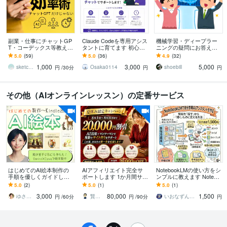
副業・仕事にチャットGP
Claude Codeを専用アシス
機械学習・ディープラー
T・コーデックス等教えま
タントに育てます 初心者
ニングの疑問にお答えし
す SNS自動可・業務効率
大歓迎！環境構築や用途
ます 京都大学で博士号取
5.0
(59)
5.0
(36)
4.9
(32)
・制作など Codex他の厳
に合うルール・スキルを
得後、アメリカ研究者経
1,000
3,000
5,000
選AI
作成します
験者がお手伝い
sketchnews
Osaka0114
shoebill
円
/30分
円
円
その他（AIオンラインレッスン）の定番サービス
はじめてのAI絵本制作の
AIアフィリエイト完全サ
NotebookLMの使い方をシ
手順を優しくガイドしま
ポートします 1か月間サポ
ンプルに教えます Notebo
す 私にも出来た！絵やAI
ート！プロアフィリエイ
okLMを通して自分だけの
5.0
(2)
5.0
(1)
5.0
(1)
が苦手でも、絵本は作れ
ターがアフィリエイト伝
AI図書館が作れます！
3,000
80,000
1,500
ます♪
授
ゆさこ ☘ 心和らぐ拠り所
賢者企画
いおなずん｜Google AI活用推進
円
/60分
円
/90分
円