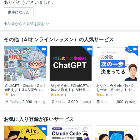
ありがとうございました。
参考になった
出品者からの返信を読む
その他（AIオンラインレッスン）の人気サービス
ChatGPT・Claude・Gemi
AIを使う側に‼ChatGPTの
あなたに合うAIの使い道
ni教えます 3大AI課金ユー
始め方教えます AI秘書
を一緒に見つけます やり
ザーが「今使える」活用
化！ChatGPT使いこなし
たいことが曖昧でも大丈
-
(2)
4.9
(21)
5.0
(13)
術を個別レッスン
術/基礎からリスキリング
夫｜話を聞ける現役エン
2,000
3,000
1,000
ジニア
Yoshinaga0816
やまさん＠生き方の知恵
山内｜考えを整理する現役エンジニア
円
/30分
円
/60分
円
/60分
お気に入り登録が多いサービス