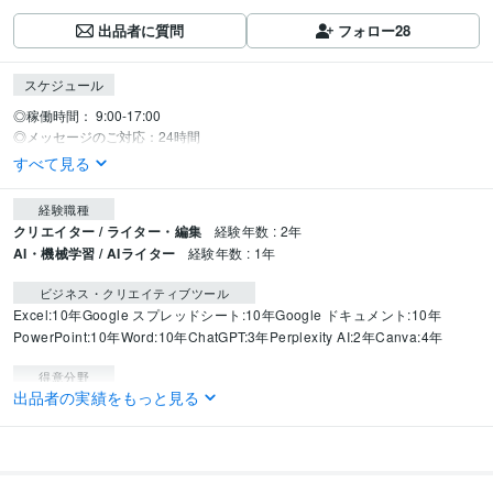
出品者に質問
フォロー
28
スケジュール
◎稼働時間： 9:00-17:00

◎メッセージのご対応：24時間
すべて見る
経験職種
クリエイター / ライター・編集
経験年数 : 2年
AI・機械学習 / AIライター
経験年数 : 1年
ビジネス・クリエイティブツール
Excel:10年
Google スプレッドシート:10年
Google ドキュメント:10年
PowerPoint:10年
Word:10年
ChatGPT:3年
Perplexity AI:2年
Canva:4年
得意分野
出品者の実績をもっと見る
ライティング・翻訳
Webライター、Webコンテンツ制作
地域
AI
DX
IT
ChatGPT
生成AI