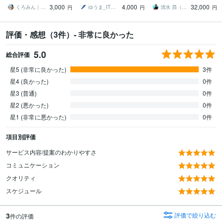
践までをマスターし、収
GPT 他によるブログ記事
プロンプトエンジニアが
3,000
4,000
32,000
益化へ
作成
教える集大成！
くろみん｜YouTuber
ゆうま_ITソリューションズ
清水 昴（すばる）出版、AIマンガ、広告
円
円
円
評価・感想（3件）- 非常に良かった
5.0
総合評価
星5 (非常に良かった)
3件
星4 (良かった)
0件
星3 (普通)
0件
星2 (悪かった)
0件
星1 (非常に悪かった)
0件
項目別評価
サービス内容/提案のわかりやすさ
コミュニケーション
クオリティ
スケジュール
3
評価で絞り込む
件の評価