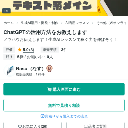
1/1
ホーム
生成AI活用・開発・制作
AI活用レッスン
その他（AIオンラ
ChatGPTの活用方法をお教えします
ノウハウお伝えします！生成AIレッスンで稼ぐ力を伸ばそう！
5.0
(3)
3
件
評価
販売実績
5
枠 / お願い中：
0
人
残り
Nasu（なす）
総販売実績：
193件
購入画面に進む
無料で見積り相談
見積りから購入までの流れ
お気に入り(26)
出品者に質問