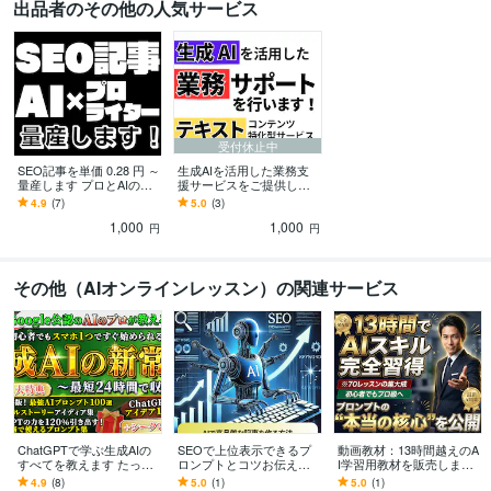
出品者のその他の人気サービス
受付休止中
SEO記事を単価 0.28 円 ～
生成AIを活用した業務支
量産します プロとAIのタ
援サービスをご提供しま
ッグで、「品質良し、安
す ChatGPT等を用いたテ
4.9
(7)
5.0
(3)
くて早い」を実現します
キストコンテンツ特化型
1,000
1,000
サービスです
円
円
その他（AIオンラインレッスン）の関連サービス
ChatGPTで学ぶ生成AIの
SEOで上位表示できるプ
動画教材：13時間越えのA
すべてを教えます たった
ロンプトとコツお伝えし
I学習用教材を販売します
の1冊で、AIの基礎から実
ます 上位記事量産！Chat
70レッスンで徹底網羅。
4.9
(8)
5.0
(1)
5.0
(1)