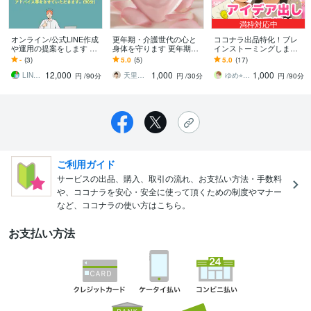
満枠対応中
オンライン/公式LINE作成
更年期・介護世代の心と
ココナラ出品特化！ブレ
や運用の提案をします 初
身体を守ります 更年期・
インストーミングします
心者でも安心！LINE公式
介護世代。ひとりで悩み
アイデア出しお手伝い♡
-
(3)
5.0
(5)
5.0
(17)
アカウントの構築/設定ア
を抱え込みやすい方のサ
着想が1番の私が新たな風
12,000
1,000
1,000
ドバイス
ポート。
吹き込みます
LINEマスターH
天里 結（あめり むすひ）
ゆめ⭐︎愛と夢を応援するスターゲイザー
円
/90分
円
/30分
円
/90分
ご利用ガイド
サービスの出品、購入、取引の流れ、お支払い方法・手数料
や、ココナラを安心・安全に使って頂くための制度やマナー
など、ココナラの使い方はこちら。
お支払い方法