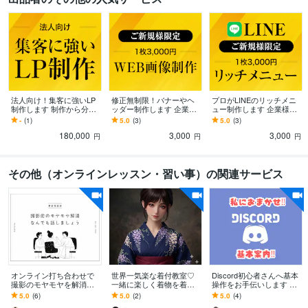
法人向け！集客に強いLP
修正無制限！バナーやヘ
プロがLINEのリッチメニ
制作します 制作から分析
ッダー制作します 企業様
ュー制作します 企業様の
改善まで一貫してお受け
のご依頼実績多数！設置
ご依頼実績多数！アカウ
-
(1)
5.0
(3)
5.0
(3)
いたします
場所に合わせてご提案
ントに合わせてご提案し
180,000
3,000
3,000
ます
円
円
円
その他（オンラインレッスン・習い事）の関連サービス
オンライン打ち合わせで
世界一気楽な着付教室♡
Discord初心者さんへ基本
撮影のモヤモヤを解消し
一緒に楽しく着物を着ま
操作をお手伝いします Dis
ます 撮影依頼を検討中の
す もっと素敵な自分に
cordの最初の一歩を丁寧
5.0
(6)
5.0
(2)
5.0
(4)
方や、すでに撮影依頼を
【着物は魔法】楽しく、
に支えます