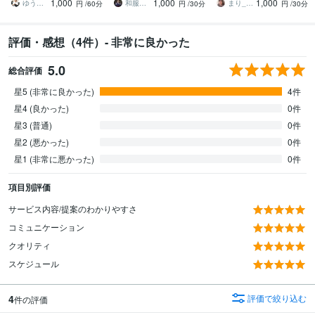
1,000
1,000
1,000
された方向け
楽に、綺麗に着れる♡
ゆうたろう｜選ばれる顔を仕立てる専門家
和服のななこ
まり_MARI
円
/60分
円
/30分
円
/30分
評価・感想（4件）- 非常に良かった
5.0
総合評価
星5 (非常に良かった)
4件
星4 (良かった)
0件
星3 (普通)
0件
星2 (悪かった)
0件
星1 (非常に悪かった)
0件
項目別評価
サービス内容/提案のわかりやすさ
コミュニケーション
クオリティ
スケジュール
4
評価で絞り込む
件の評価