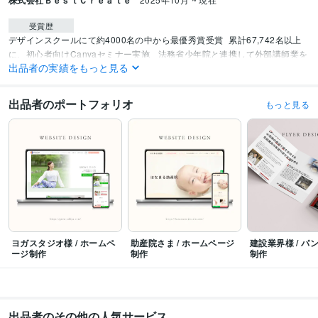
株式会社ＢｅｓｔＣｒｅａｔｅ
受賞歴
デザインスクールにて約4000名の中から最優秀賞受賞
累計67,742名以上
に、初心者向けCanvaセミナー実施
 法務省少年院と連携して外部講師業を
出品者の実績をもっと見る
開始
Webデザインスクールにて200名以上の受講生を指導
プログラミング言語・フレームワーク
出品者のポートフォリオ
もっと見る
CSS:4年
HTML:4年
ビジネス・クリエイティブツール
WordPress:6年
Google Analytics:6年
Adobe Photoshop:6年
Adobe Premiere Pro:2年
Adobe Illustrator:4年
Canva:4年
Adobe XD:6年
得意分野
Web制作・HP作成・EC構築
ホームページ制作
LP制作
ヒートマップ解
析
IT
美容
ネイル
飲食店
ドライフラワー
店舗サイト
コーポレートサイト
フィットネス
ヨガスタジオ
ヨガ
ヨガスタジオ様 / ホームペ
助産院さま / ホームページ
建設業界様 / パ
デザイン制作
ロゴマーク制作
名刺制作
チラシ制作
ージ制作
制作
制作
ヨガ
ヨガスタジオ
美容
健康
IT
建築
コンサル
教室
ネイルサロン
フィットネス
出品者のその他の人気サービス