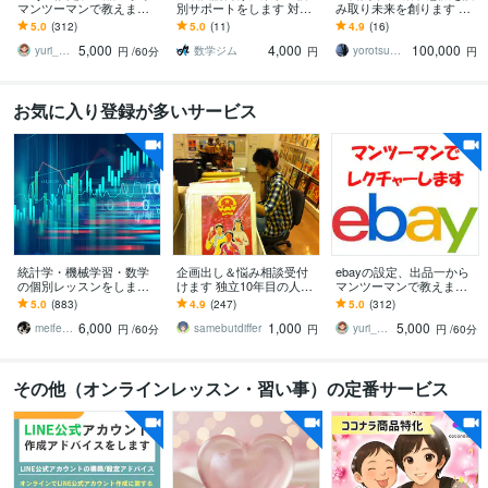
マンツーマンで教えます e
別サポートをします 対話
み取り未来を創ります チ
bayの設定から初出品まで
重視で丁寧に理解を深め
ャネリング＋ヒーリング
5.0
(312)
5.0
(11)
4.9
(16)
責任をもってお手伝いい
る継続指導
完全伴走プレミアム
5,000
4,000
100,000
たします
yuri_ebayの家庭教師
数学ジム
yorotsume ヒーリングセラピスト
円
/60分
円
円
お気に入り登録が多いサービス
統計学・機械学習・数学
企画出し＆悩み相談受付
ebayの設定、出品一から
の個別レッスンをします
けます 独立10年目の人気
マンツーマンで教えます e
これから学びたい人・使
クリエイターが代わりに
bayの設定から初出品まで
5.0
(883)
4.9
(247)
5.0
(312)
いたい人向けにオンライ
アイデアを出します
責任をもってお手伝いい
6,000
1,000
5,000
ンで個別レッスン
たします
meifelyuki
samebutdiffer
yuri_ebayの家庭教師
円
/60分
円
円
/60分
その他（オンラインレッスン・習い事）の定番サービス