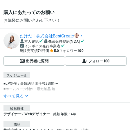
購入にあたってのお願い
お気軽にお問い合わせ下さい！
たけだ┊株式会社BestCreate
本人確認
機密保持契約(NDA)
インボイス発行事業者
総販売実績
74
評価
5.0
フォロワー
100
出品者に質問
フォロー
100
スケジュール
■LP制作：最短納品 着手後2週間〜 

■ホームページ制作：最短納品 着...
すべて見る
経験職種
デザイナー / Webデザイナー
経験年数 : 4年
職歴
2025年10月 ~ 現在