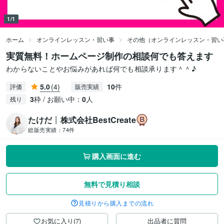
1/1
ホーム
オンラインレッスン・習い事
その他（オンラインレッスン・習い
実質無料！ホームページ制作の相談何でも答えます
わからないことやお悩みがあれば何でも相談承ります＾＾♪
5.0
(4)
10
件
評価
販売実績
3
枠 / お願い中：
0
人
残り
たけだ┊株式会社BestCreate
総販売実績：
74件
購入画面に進む
無料で見積り相談
見積りから購入までの流れ
お気に入り(7)
出品者に質問