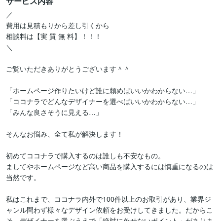
サービス内容
／

費用は見積もりから差し引くから

相談料は【実 質 無 料】！！！

＼

ご覧いただきありがとうございます＾＾

「ホームページ作りたいけど誰に頼めばいいかわからない…」

「ココナラでどんなデザイナーを選べばいいかわからない…」

「みんな良さそうに見える…」

そんなお悩み、全て私が解決します！

初めてココナラで購入するのは誰しも不安なもの。

ましてやホームページなど高い商品を購入するには慎重になるのは
当然です。

私はこれまで、ココナラ内外で100件以上のお取引があり、業界ジ
ャンル問わず様々なデザイン依頼をお受けしてきました。だからこ
そ、デザイナーを選ぶうえで「絶対に外せないポイント」がありま