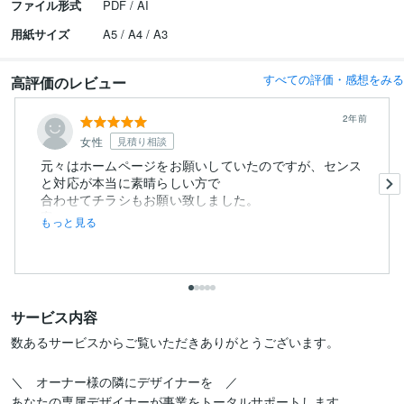
ファイル形式
PDF / AI
用紙サイズ
A5 / A4 / A3
すべての評価・感想をみる
高評価のレビュー
2年前
女性
見積り相談
元々はホームページをお願いしていたのですが、センス
と対応が本当に素晴らしい方で
合わせてチラシもお願い致しました。
案の...
もっと見る
サービス内容
数あるサービスからご覧いただきありがとうございます。

＼　オーナー様の隣にデザイナーを　／

あなたの専属デザイナーが事業をトータルサポートします
