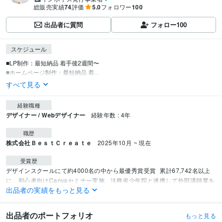
総販売実績
74
評価
5.0
フォロワー
100
出品者に質問
フォロー
100
スケジュール
■LP制作：最短納品 着手後2週間〜 

■ホームページ制作：最短納品 着...
すべて見る
経験職種
デザイナー / Webデザイナー
経験年数 : 4年
職歴
株式会社ＢｅｓｔＣｒｅａｔｅ
2025年10月 ~ 現在
受賞歴
デザインスクールにて約4000名の中から最優秀賞受賞
累計67,742名以上
に、初心者向けCanvaセミナー実施
 法務省少年院と連携して外部講師業を
出品者の実績をもっと見る
開始
Webデザインスクールにて200名以上の受講生を指導
プログラミング言語・フレームワーク
出品者のポートフォリオ
もっと見る
CSS:4年
HTML:4年