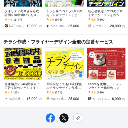
クオリティの高さから総
チラシをココナラ2,000件
初心者歓迎！プロのデザ
評価6000件頂いておりま
超プロがデザインします
イナーがチラシをお作り
す 修正無制限！25年デザ
美しいレイアウト、目を
します ココナラ初心者も
4.9
(2117)
5.0
(975)
4.9
(1560)
イナーが作る訴求方法で
惹くビジュアルのフライ
歓迎！企業から個人まで
10,000
25,000
20,000
チラシ反響UP!
ヤー・チラシ
高品質を安価でお届け！
NXT design 研究所
KIKKI design
ムラカミラボ
円
円
円
チラシ作成・フライヤーデザイン全般の定番サービス
爆速納品>>24時間以内に
原稿がなくてもOK効果的
canvaを使用し、チラシ・
広告を制作いたします 1日
なチラシデザイン作成し
フライヤー作成致します
1組限定！チラシやPOP、
ます プロデザイナーが洗
低価格でかつスピーディ
4.9
(20)
5.0
(351)
5.0
(186)
ポスターも全てご対応！
練されたデザインと構成
に3日以内に作成致しま
15,000
25,000
8,000
で企業価値を高めます
す。
株式会社 Yolo
kaoriya design｜デザイナー
ねこのまるまる
円
円
円