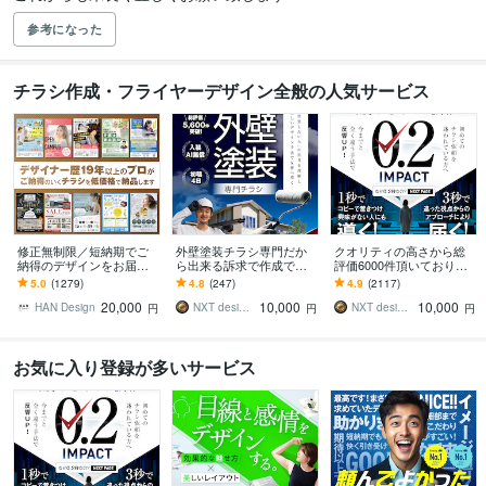
参考になった
チラシ作成・フライヤーデザイン全般の人気サービス
修正無制限／短納期でご
外壁塗装チラシ専門だか
クオリティの高さから総
納得のデザインをお届け
ら出来る訴求で作成でき
評価6000件頂いておりま
します その他、パンフ・
ます 修正無制限！信頼感
す 修正無制限！25年デザ
5.0
(1279)
4.8
(247)
4.9
(2117)
ポスター・メニュー・名
を大切にしたポスティン
イナーが作る訴求方法で
20,000
10,000
10,000
刺・看板 etc.
グ反響重視デザイン
チラシ反響UP!
HAN Design
NXT design 研究所
NXT design 研究所
円
円
円
お気に入り登録が多いサービス