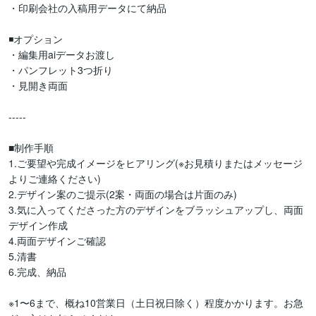
・印刷会社の入稿用データにて納品

◾️オプション

・編集用aiデータお渡し

・パンフレット3つ折り

・見開き両面

-----

■制作手順

1.ご要望や完成イメージをヒアリング(※お見積りまたはメッセージ
よりご連絡ください)

2.デザイン案のご提示(2案・両面の場合は片面のみ)

3.気に入ってくださった方のデザインをブラッシュアップし、両面
デザイン作成

4.両面デザインご確認

5.清書

6.完成、納品

※1〜6まで、概ね10営業日（土日祝日除く）程度かかります。お急