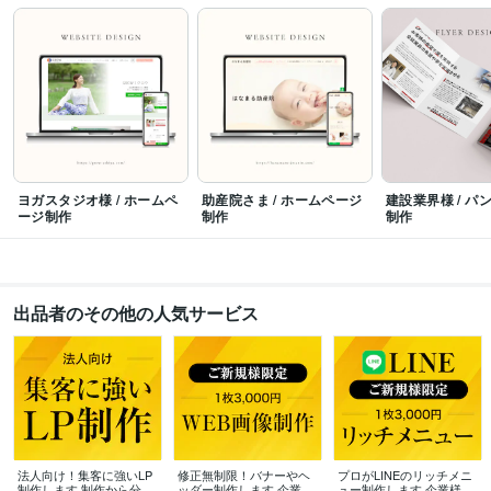
ビジネス・クリエイティブツール
WordPress:6年
Google Analytics:6年
Adobe Photoshop:6年
Adobe Premiere Pro:2年
Adobe Illustrator:4年
Canva:4年
Adobe XD:6年
得意分野
Web制作・HP作成・EC構築
ホームページ制作
LP制作
ヒートマップ解
析
IT
美容
ネイル
飲食店
ドライフラワー
店舗サイト
コーポレートサイト
フィットネス
ヨガスタジオ
ヨガ
ヨガスタジオ様 / ホームペ
助産院さま / ホームページ
建設業界様 / パ
デザイン制作
ロゴマーク制作
名刺制作
チラシ制作
ージ制作
制作
制作
ヨガ
ヨガスタジオ
美容
健康
IT
建築
コンサル
教室
ネイルサロン
フィットネス
出品者のその他の人気サービス
法人向け！集客に強いLP
修正無制限！バナーやヘ
プロがLINEのリッチメニ
制作します 制作から分析
ッダー制作します 企業様
ュー制作します 企業様の