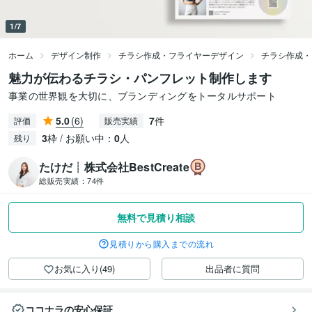
1/7
ホーム
デザイン制作
チラシ作成・フライヤーデザイン
チラシ作成・
魅力が伝わるチラシ・パンフレット制作します
事業の世界観を大切に、ブランディングをトータルサポート
5.0
(6)
7
件
評価
販売実績
3
枠 / お願い中：
0
人
残り
たけだ┊株式会社BestCreate
総販売実績：
74件
無料で見積り相談
見積りから購入までの流れ
お気に入り(49)
出品者に質問
ココナラの安心保証