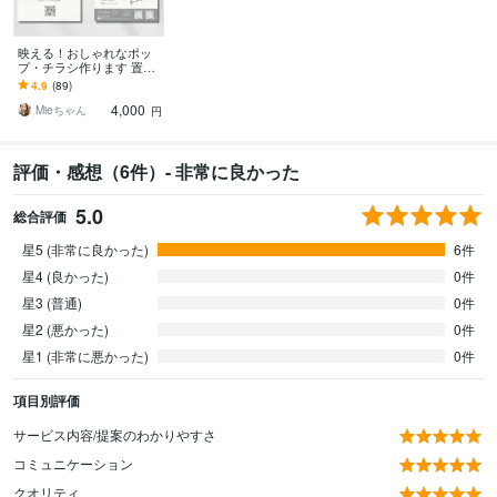
映える！おしゃれなポッ
プ・チラシ作ります 置く
だけで映える♪お店のイメ
4.9
(89)
ージ作りのお手伝い
4,000
Mieちゃん
円
評価・感想（6件）- 非常に良かった
5.0
総合評価
星5 (非常に良かった)
6件
星4 (良かった)
0件
星3 (普通)
0件
星2 (悪かった)
0件
星1 (非常に悪かった)
0件
項目別評価
サービス内容/提案のわかりやすさ
コミュニケーション
クオリティ