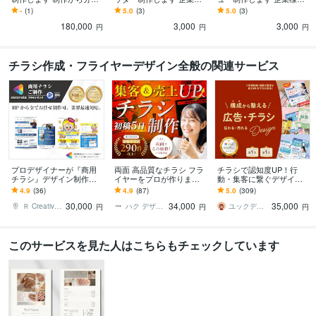
改善まで一貫してお受け
のご依頼実績多数！設置
ご依頼実績多数！アカウ
-
(1)
5.0
(3)
5.0
(3)
いたします
場所に合わせてご提案
ントに合わせてご提案し
180,000
3,000
3,000
ます
円
円
円
チラシ作成・フライヤーデザイン全般の関連サービス
プロデザイナーが『商用
両面 高品質なチラシ フラ
チラシで認知度UP！行
チラシ』デザイン制作致
イヤーをプロが作ります
動・集客に繋ぐデザイン
します 各専門分野の実務
チラシ リーフレット ポス
します 内容をパッと見て
4.9
(36)
4.9
(87)
5.0
(309)
歴12年～21年のデザイナ
ター フライヤー デザイン
伝わるデザイン！歴20年
30,000
34,000
35,000
ーメンバーがご対応
印刷デザイナーが担当
Ｒ Creative Design
ハク デザイン
ユックデザイン｜YUKKU Design
円
円
円
このサービスを見た人はこちらもチェックしています