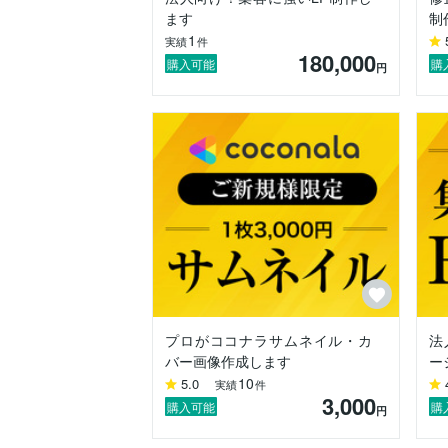
・SNS運用代行（Instagram、スレッズ等
ます
制
・チラシ/ロゴマーク/名刺デザイン/バナー/
1
実績
件
180,000
-------------

購入可能
購
円
■ ホームページの制作スタイル

・成果にコミットすることを目的に、公開
・「作って終わり」ではなく、ホームペ
っくり末永くお付き合いできれば幸いです
・ホームページの現状分析〜ディレクショ
・WordPressを使って制作します（※W
-------------

■ 使用ソフト

・Photoshop

・Illustrator

・Canva

プロがココナラサムネイル・カ
法
・Figma

バー画像作成します
ー
・Premier Pro

10
5.0
実績
件
3,000
-------------

購入可能
購
円
■制作実績
