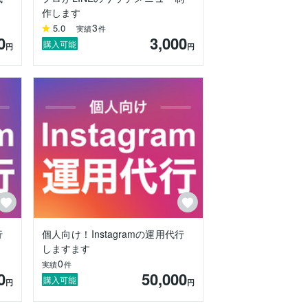
作します
3
5.0
実績
件
0
3,000
購入可能
円
円
ので、ご依頼いただいたオーナー様とはじ
行
個人向け！Instagramの運用代行
しますます
0
実績
件
0
50,000
購入可能
円
円