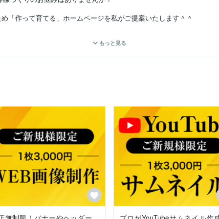
め「作って育てる」ホームページを私がご提案いたします＾＾

もっと見る
ご要望に沿いつつも成果重視で1つ1つ進めさせていただきます。

サイトが欲しい」

」

望に寄り添いご提案させていただきます。

正無制限！バナーやヘッダー
プロがYouTubeサムネイル作