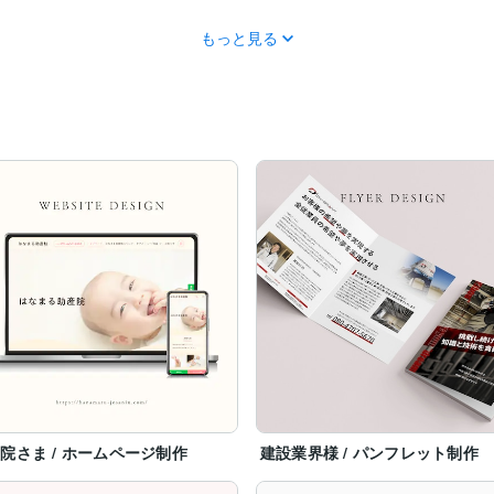
olios/
もっと見る
ィットネス、美容院、アイサロン、ネイルサロン、コンサルタント、お
等の方からご支持をいただいています。

押し出したデザインまで、その事業者様に沿って完全オーダーメイドで
ジお待ちしております。
院さま / ホームページ制作
建設業界様 / パンフレット制作