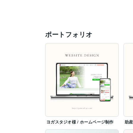
https://coconala.com/users/2171709/portf
-------------

ポートフォリオ
■ 得意ジャンル

・女性ターゲット向けデザイン

・シンプルカッチリ系デザイン

ヨガスタジオ、ピラティススタジオ、フ
レンジメント教室、建築士、行政、士業の
かっちりしたデザインから、個性を全面に
-------------

ご不明点やご質問等、お気軽にメッセー
ヨガスタジオ様 / ホームページ制作
助産