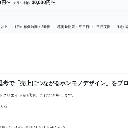
00円〜
30,000円〜
チラシ制作
日以上
1日の稼働時間：
8時間
稼働時間帯：
平日日中、平日夜間
勤務
思考で「売上につながるホンモノデザイン」をプ
ベストクリエイト)の代表、たけだと申します。

い」

導線づくりのお悩みはありませんか？
