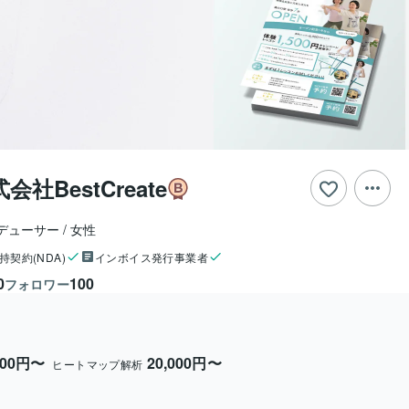
社BestCreate
ロデューサー
女性
持契約(NDA)
インボイス発行事業者
0
100
フォロワー
000円〜
20,000円〜
ヒートマップ解析