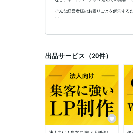
そんな経営者様のお困りごとを解消するた
-------------

パートナーとして信頼関係を1番大切に、
「テンプレじゃなくオーダーメイドのWeb
「長く大事に運用したい」

出品サービス（20件）
「公開後のホームページ運用に不安がある
「成果重視で依頼先を決めたい」

など何でもご相談ください。

オーナー様お一人おひとりのお悩みやご要
-------------

■ 受付中の業務

・WordPressによるホームページ制作

・LP制作

・ホームページ運用状況診断

・ホームページ更新代行（単発、月額）

・SNS導線整理

法人向け！集客に強いLP制作し
修