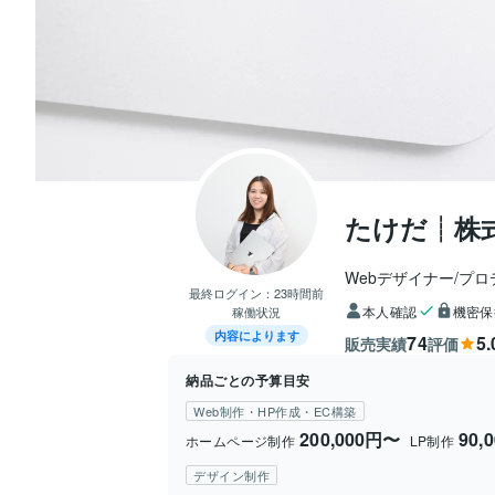
たけだ┊株式会
Webデザイナー/プ
最終ログイン：
23時間前
本人確認
機密保
稼働状況
内容によります
74
5.
販売実績
評価
納品ごとの予算目安
Web制作・HP作成・EC構築
200,000円〜
90,
ホームページ制作
LP制作
デザイン制作