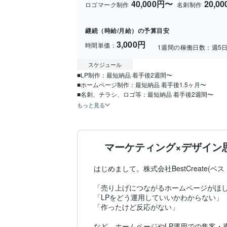
40,000円〜
20,0
ロゴマーク制作
名刺制作
継続（時給/月給）の予算目安
3,000円
時間単価：
1週間の稼働日数：
週5
スケジュール
■LP制作：最短納品 着手後2週間〜 

■ホームページ制作：最短納品 着手後1.5ヶ月〜

■名刺、チラシ、ロゴ等：最短納品 着手後2週間〜
もっと見る
マーケティング×デザイン
はじめまして。株式会社BestCreate(
「売り上げにつながるホームページがほし
「LPをどう運用していいかわからない」

「作ったけど反応がない」

など、ホームページやLP運用での集客・