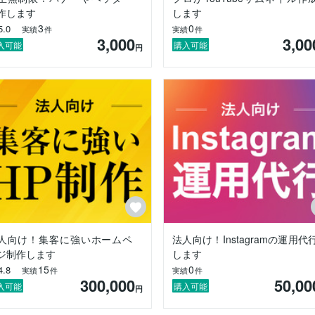
）

作します
します
SNS用画像作成

3
0
5.0
実績
件
実績
件
3,000
3,00
入可能
購入可能
円
後の運用を見据えてホームページを制作させていただきます。

ージを「一緒に育てていく」というイメージで制作させていただきます
。

ン、デザイン、実装、公開まで全て一貫してお任せいただけます。

iXやSTUDIO等の無料ツールをご希望の方は予めご相談ください）

人向け！集客に強いホームペ
法人向け！Instagramの運用代
ジ制作します
します
15
0
4.8
実績
件
実績
件
300,000
50,00
入可能
購入可能
円