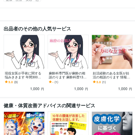
出品者のその他の人気サービス
現役女医が手術に関する
麻酔科専門医が麻酔の相
妊活経験のある女医が妊
悩みききます 年間300件
談のります 麻酔科歴13年
活の相談のります 情報不
以上の手術を見てきまし
の女医がお答えします
足で苦戦しているのか
5.0
(3)
-
(1)
5.0
(1)
た
も？！
1,000
1,000
1,000
円
円
円
健康・体質改善アドバイスの関連サービス