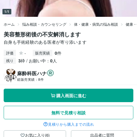
1/1
ホーム
悩み相談・カウンセリング
体・健康・病気の悩み相談
健康・
美容整形術後の不安解消します
自身も手術経験のある医者が寄り添います
-
0
件
評価
販売実績
3
枠 / お願い中：
0
人
残り
麻酔科医ハナ
総販売実績：
8件
購入画面に進む
無料で見積り相談
見積りから購入までの流れ
お気に入り(6)
出品者に質問