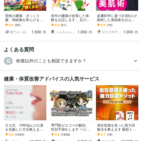
突然の腰痛、ぎっくり
長年の腰痛が改善した体
皮膚科学に基づき300人が
腰、神経痛を和らげます
験をお話します 。足のス
納得した美肌術を伝えま
突然の痛み、まずは「応
トレッチで全身の痛み全
す 肌トラブルに苦しみ、2
5.0
(30)
4.9
(31)
5.0
(19)
急処置」としてお試しく
てが、一気に軽減した方
0年皮膚科に通い続けて見
1,500
1,000
1,000
ださいませ。
法
えた答えとは？
龍てん～あなたの魂の羅針盤
ハムちゃん・手相占い
おたけ＠サプリアドバイザー
円
円
円
よくある質問
術後以外のことも相談できますか？
健康・体質改善アドバイスの人気サービス
タカ式 10年悩んだ口臭
専門医がエコーの解説、
潜在意識を使った視力回
を克服した方法教えます
性別予測をします ベビー
復法を教えます 眼筋トレ
本田式口臭外来でもダメ
ナブ対応！11週以降のエ
ーニングだけではダメ！
4.8
(1530)
4.8
(1848)
4.7
(18)
だった口臭を克服した方
コーであれば判定しま
脳のブレーキを外すメソ