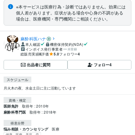
※本サービスは医療行為・診断ではありません。効果には
個人差があります。症状がある場合や心身の不調がある
場合は、医療機関・専門機関にご相談ください。
麻酔科医ハナ
本人確認
機密保持契約(NDA)
インボイス発行事業者
未登録
総販売実績
8
評価
5.0
フォロワー
4
出品者に質問
フォロー
4
スケジュール
月火木の夜、水金土日に主に活動しています
資格・検定
医師免許
取得年 : 2010年
麻酔科専門医
取得年 : 2018年
得意分野
悩み相談・カウンセリング
医療
健康 医療 美容 恋