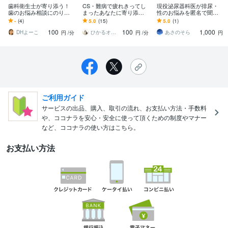
歯科衛生士が寄り添う！
CS・難病で疲れきってし
現役泌尿器科医が排尿・
歯のお悩み相談にのりま
まったあなたに寄り添い
性のお悩みを匿名で聞き
す 歯医者で聞けない疑問
ます ◯私があなたをひと
ます 「病院では聞きづら
-
(4)
5.0
(15)
5.0
(1)
もOK！歯科衛生士が専門
りにさせない《化学物質
い」を、安心して話せる
100
100
1,000
知識でサポート
過敏症》予防・相談◎
場所へ。
DHよーこ
ひかるオアシスルーム＊LTreading
あさのそら
円
/分
円
/分
円
ご利用ガイド
サービスの出品、購入、取引の流れ、お支払い方法・手数料
や、ココナラを安心・安全に使って頂くための制度やマナー
など、ココナラの使い方はこちら。
お支払い方法