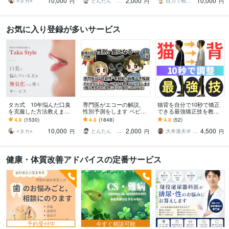
10,000
2,000
10,000
法
す。
ッド
⭐︎タカ⭐︎
とんたん 周産期専門医 超音波専門医
自力で視力回復した人
円
円
円
お気に入り登録が多いサービス
タカ式 10年悩んだ口臭
専門医がエコーの解説、
猫背を自分で10秒で矯正
を克服した方法教えます
性別予測をします ベビー
できる最強矯正技を教え
本田式口臭外来でもダメ
ナブ対応！11週以降のエ
ます 体の軸の第一人者
4.8
(1530)
4.8
(1848)
4.8
(52)
だった口臭を克服した方
コーであれば判定しま
が、発見した10秒ででき
10,000
2,000
4,500
法
す。
る猫背姿勢矯正法
⭐︎タカ⭐︎
とんたん 周産期専門医 超音波専門医
大本達夫＠ 姿動軸 体の軸を作る第一人者
円
円
円
健康・体質改善アドバイスの定番サービス
予約受付中
今すぐ相談可能