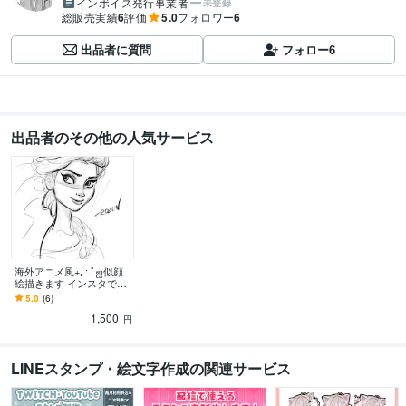
インボイス発行事業者
未登録
総販売実績
6
評価
5.0
フォロワー
6
出品者に質問
フォロー
6
出品者のその他の人気サービス
海外アニメ風+｡:.ﾟஐ似顔
絵描きます インスタで流
行り！のスケッチプロセ
5.0
(6)
ス動画もお付けできます
1,500
☆
円
LINEスタンプ・絵文字作成の関連サービス