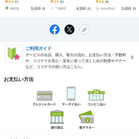
用スタンプ・バッジを作
ラインスタンプになる！
プルな動物キャラスタン
5.0
(1)
5.0
(4)
5.0
(4)
成させて頂きます！
プレゼントに最適！
プ。ペットや会社キャラ
5,000
4,500
3,000
クターもＯＫ
神楽色
T MARI
moonillust
円
円
円
ご利用ガイド
サービスの出品、購入、取引の流れ、お支払い方法・手数料
や、ココナラを安心・安全に使って頂くための制度やマナー
など、ココナラの使い方はこちら。
お支払い方法