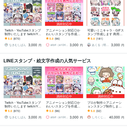
満枠対応中
Twitch・YouTubeスタンプ
アニメーション対応◎か
可愛いミニキャラ・GIFス
制作いたします twitch/You
わいいスタンプを作成し
タンプ作成します 商用込
Tube/tiktok配信用スタンプ
ます 企業実績多数有！Yo
み！Twitch,Youtube,LINE
5.0
(870)
5.0
(96)
5.0
(181)
制作
uTube・Twitch・TikTok☆
用など＊
3,000
3,000
3,000
なきむしぱん
atori（a10ri_p）
あくる（明来）※来年納品分︰受付中
円
円
円
LINEスタンプ・絵文字作成の人気サービス
満枠対応中
満枠対応中
Twitch・YouTubeスタンプ
アニメーション対応◎か
プロが制作☆アニメーシ
制作いたします twitch/You
わいいスタンプを作成し
ョンスタンプ制作します L
Tube/tiktok配信用スタンプ
ます 企業実績多数有！Yo
INE、YouTube、Twitch用
5.0
(870)
5.0
(96)
5.0
(32)
制作
uTube・Twitch・TikTok☆
アニメスタンプ制作☆
3,000
3,000
40,000
なきむしぱん
atori（a10ri_p）
しろくじらプラスし
円
円
円