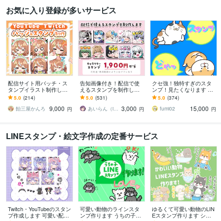
お気に入り登録が多いサービス
配信サイト用バッチ・ス
告知画像付き！配信で使
クセ強！独特すぎのスタ
タンプイラスト制作しま
えるスタンプを制作しま
ンプ！見たくなります 大
す 企業実績あり！メンバ
す アニメーションスタン
手企業様お墨付きクオリ
5.0
(214)
5.0
(531)
5.0
(374)
ーシップやサブスク特典
プも対応はじめました！
ティ！キャラ映え間違い
9,000
3,000
15,000
に最適！
ナシ！
飴三屋かんろ
あいらん（iran_stn）
fumi02
円
円
円
LINEスタンプ・絵文字作成の定番サービス
Twitch・YouTubeのスタン
可愛い動物のラインスタ
ゆるくて可愛い動物のLIN
プ作成します 可愛い配信
ンプ作ります うちの子が
Eスタンプ作ります シン