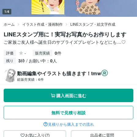
1/4
ホーム
イラスト作成・漫画制作
LINEスタンプ・絵文字作成
LINEスタンプ用に！実写お写真からお作りします
ご家族ご友人様へ誕生日のサプライズプレゼントなどにも…♡
-
0
件
評価
販売実績
3
枠 / お願い中：
0
人
残り
動画編集やイラストも描きます！tmw
総販売実績：
6件
購入画面に進む
無料で見積り相談
見積りから購入までの流れ
お気に入り(7)
出品者に質問