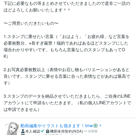
下記に必要なもの等まとめさせていただきましたので是非ご一読の
ほどよろしくお願いいたします＾＾

〜ご用意いただきたいもの〜

1.スタンプに乗せたい言葉（「おはよう」「お疲れ様」など言葉を
必要枚数分。※長すぎ厳禁！端的であればあるほどスタンプにした
場合わかりやすいです。もちろん言葉なしのスタンプもあってO
K）

2.お写真必要枚数以上（表情やお召し物もバリエーションがあると
良いです。スタンプに乗せる言葉に合った表情などがあれば最高で
す）

3.スタンプのデータを納品させていただきましたら、ご自身のLINE
アカウントにて申請をいただきます。（私の個人LINEアカウントで
は申請できません）
動画編集やイラストも描きます！tmw
本人確認
機密保持契約(NDA)
未登録