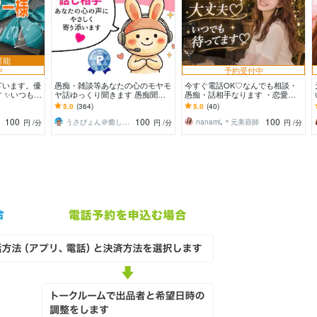
可能
中
予約受付中
ざいます。優
愚痴・雑談等あなたの心のモヤモ
今すぐ電話OK♡なんでも相談・
 ✨いつも笑
ヤ話ゆっくり聞きます 愚痴聞
愚痴・話相手なります ・恋愛相
私の笑顔をお
き・話し相手・悩み相談・男性心
談・電話相談・不安・話し相手・
5.0
(364)
5.0
(40)
理・恋愛話何でもOK!！
雑談・愚痴
100
100
100
うさぴょん＠癒し系アラフィフ心寄り添い人
nanami｡＊元美容師
円
/分
円
/分
円
/分