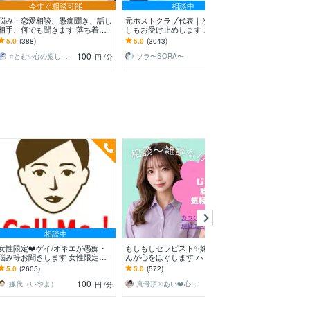
今すぐ相談可能
相談中
相
悩み・恋愛相談、愚痴聞き、話し
元ホストクラブ代表｜どんなお話
雑談・恋愛・お
相手、何でも聞きます 落ち着く
しもお受け止めします ご相談、
寄り添います 【
雰囲気の通話・電話で、雑談でも
愚痴、ただ誰かと話したい、なん
でも気軽に話し
5.0
(388)
5.0
(3043)
5.0
(19)
何でも話しましょう
でも大歓迎です☘️
100
120
⭐とむ✨心の癒し お悩み相談 恋愛相談
ソラ〜SORA〜
円
/分
円
/分
相談中
女性限定❤️ゲイ/オネエが愚痴・
もしもしセラピスト✨️妹系お姉さ
今すぐ話したい
悩み等お聞きします 女性限定！
んが心をほぐします ハッピーオ
話お聴きします
ゲイ/オネエが恋愛/人間関係など
ーラ全開❤︎お悩み相談、雑談、お
でも、甘えたい
5.0
(2605)
5.0
(572)
5.0
(4704)
何でも聞くわよ！
話し苦手さん大歓迎
Kです♪
100
100
嫌代（いやよ）
真骨頂⚛️あい❤️心をほぐす妹系お姉さん
ちひろ❤
円
/分
円
/分