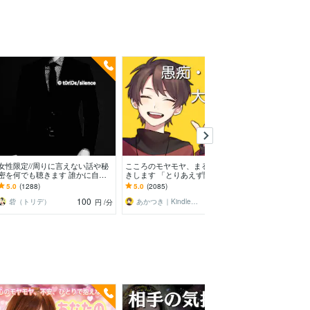
今すぐ
予約
女性限定//周りに言えない話や秘
こころのモヤモヤ、まるっとお聞
新宿二丁目ゲイ
密を何でも聴きます 誰かに自分
きします 「とりあえず聞いてほ
お話聞ます 男
の中にあるものを聴いて欲しいあ
しい」というあなたに。優しく傾
秘密厳守で何で
5.0
(1288)
5.0
(2085)
5.0
(1853)
なたへ
聴します
恋愛‪×
100
120
砦（トリデ）
あかつき｜Kindle本出版中
釜崎あゆみ
円
/分
円
/分