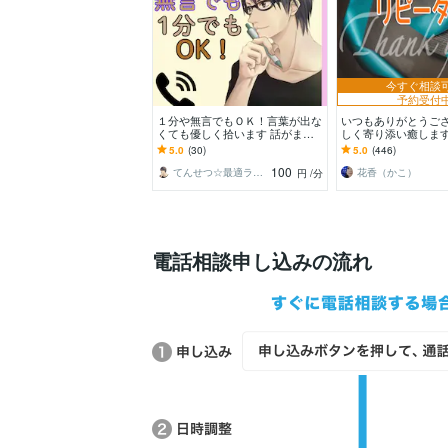
今すぐ相談
予約受付
１分や無言でもＯＫ！言葉が出な
いつもありがとうご
くても優しく拾います 話がまと
しく寄り添い癒します
まらなくても安心な場！あなたは
顔でいられるよう、
5.0
(30)
5.0
(446)
気楽にお喋りするだけ
すそ分け♡
100
てんせつ☆最適ライフをサポートする
花香（かこ）
円
/分
電話相談申し込みの流れ