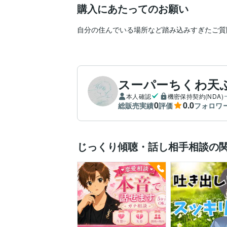
購入にあたってのお願い
自分の住んでいる場所など踏み込みすぎたご質
スーパーちくわ天
本人確認
機密保持契約(NDA)
0
0.0
総販売実績
評価
フォロワ
じっくり傾聴・話し相手相談の