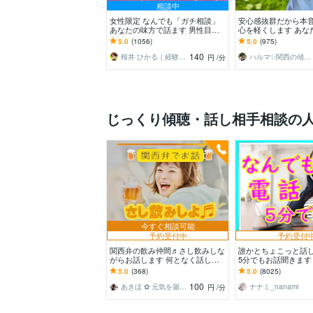
相談中
女性限定 なんでも「ガチ相談」
安心感抜群だから本音
あなたの味方で話ます 男性目線
心を軽くします あな
で、あなたの恋の“答え”を言葉に
を最優先✨否定せず
5.0
(1056)
5.0
(975)
します。
痴・雑談OK
140
桜井 ひかる｜経験豊富の恋愛相談室
ハルマ✨関西の傾聴マスター
円
/分
じっくり傾聴・話し相手相談の
今すぐ相談可能
予約受付中
予約受付
関西弁の飲み仲間♬さし飲みしな
誰かとちょこっと話
がらお話します 何となく話した
5分でもお話聞きます
い✨酔った時のいい気分のまま⭐︎
でもカウンセリング
5.0
(368)
5.0
(8025)
お話しましょう
んとなく雑談聞いて
100
あきほ ✿ 元気を届ける関西女子✨
ナナミ_nanami
円
/分