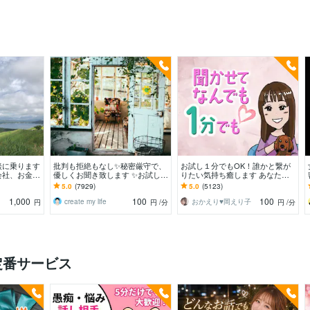
談に乗ります
批判も拒絶もなし✨秘密厳守で、
お試し１分でもOK！誰かと繋が
会社、お金，
優しくお聞き致します ✨お試し１
りたい気持ち癒します あなたが
OK！
分から✨違うかな？と思ったら途
主役/カウンセリングじゃない/た
5.0
(7929)
5.0
(5123)
中で切って構いません
だ静かに寄り添います
1,000
100
100
create my life
おかえり♥️岡えり子
円
円
/分
円
/分
定番サービス