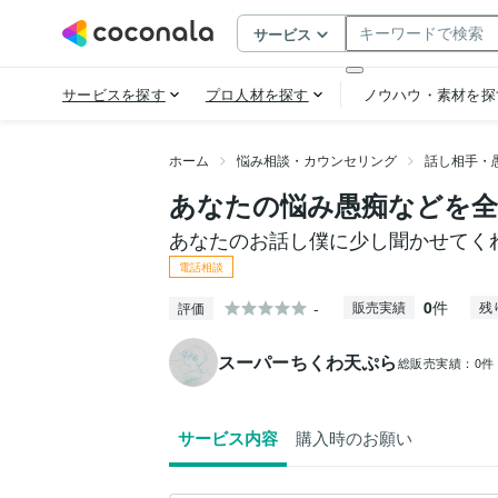
ホーム
悩み相談・カウンセリング
話し相手・
あなたの悩み愚痴などを
あなたのお話し僕に少し聞かせてく
電話相談
0
件
-
販売実績
残
評価
スーパーちくわ天ぷら
総販売実績：
0件
サービス内容
購入時のお願い