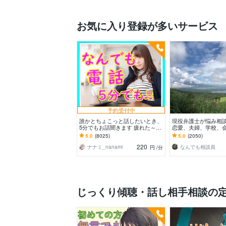
お気に入り登録が多いサービス
予約受付中
誰かとちょこっと話したいとき、
現役弁護士が悩み相
5分でもお話聞きます 疲れた～、
恋愛、夫婦、学校、
でもカウンセリングじゃない、な
単なる愚痴など何でも
5.0
(8025)
5.0
(2050)
んとなく雑談聞いて～
220
ナナミ_nanami
なんでも相談員
円
/分
じっくり傾聴・話し相手相談の