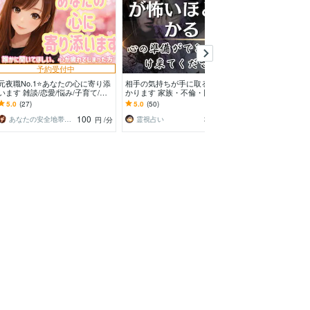
予約受付中
元夜職No.1⭐️あなたの心に寄り添
相手の気持ちが手に取るようにわ
現役弁護士が悩
います 雑談/恋愛/悩み/子育て/ス
かります 家族・不倫・同性愛相
恋愛、夫婦、学
ピリチュアル/どんな話もok☘️
手の気持ちがリアルタイムでわか
単なる愚痴など
5.0
(27)
5.0
(50)
5.0
(2050)
る
100
360
あなたの安全地帯⭐️hikari
霊視占い
なんでも相談
円
/分
円
/分