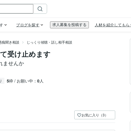
愚痴聞き相談
じっくり傾聴・話し相手相談
全て受け止めます
れませんか
5
枠 / お願い中：
0
人
り
お気に入り（3）