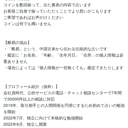
コインを数回振って、出た裏表の内容で占います

お客様ご自身で振っていただくことでより想いがこもります

ご希望であればお声がけください

コインは何でも構いません

【断易の強み】

・「断易」という、中国古来から伝わる伝統的な占いです

・鑑定に「お名前」「年齢」「生年月日」「住所」の個人情報は必
要ありません

・場合によっては『個人情報が一切無くても』鑑定できたりします

【プロフィール紹介（抜粋）】

会社員時代、公的サービスの電話・チャット相談センターで7年間
で30000件以上の相談に対応

2019年、取引相手との人間関係を円滑にするため初めて占いの勉強
を開始

2022年7月、独立に向けて本格的な勉強開始

2022年8月、独立し開業
