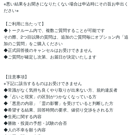
※悪い結果をお聞きになりたくない場合は申込時にその旨お申出く
ださい※

【ご利用に当たって】

◆トークルーム内で、複数ご質問することが可能です

その際、2つ目以降の質問は、追加のご質問毎にオプション内「追
加のご質問」をご購入ください

◆正式回答後のキャンセルはお受けできません

◆ご質問が確定し次第、お届日が決定いたします

【注意事項】

※下記に該当するものはお受けできません

◆常識がなく気持ち良くやり取りが出来ない方、規約違反者

◆「占いと現実」の区別がつかなくなっている方

◆「悪意の内容」「霊の影響」を受けていると判断した方

◆希望する結果、回答時間の要求、値切り交渉をされる方

◆生死に関する内容

◆勝敗・投資の予想・試験の合否

◆人の不幸を願う内容
