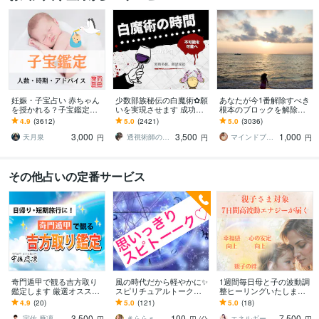
妊娠・子宝占い 赤ちゃん
少数部族秘伝の白魔術✿願
あなたが今1番解除すべき
を授かれる？子宝鑑定し
いを実現させます 成功率8
根本のブロックを解除し
ます 子供を授かるか、授
0%☆願いを実現します✿
ます とにかく現状を変え
4.9
(3612)
5.0
(2421)
5.0
(3036)
かる時期、性別、授かる
たい方、上手くいかない
3,000
3,500
1,000
ための行動を鑑定
と感じている方へ
天月泉
透視術師のアリナ
マインドブロックバスター颯（soul）
円
円
円
その他占いの定番サービス
奇門遁甲で観る吉方取り
風の時代だから軽やかに✨
1週間毎日母と子の波動調
鑑定します 厳選オススメ
スピリチュアルトークし
整ヒーリングいたします
吉方位をご提案！旅行・
ます スピ好き♡な皆さん
つながり合っている親子
4.9
(20)
5.0
(121)
5.0
(18)
散歩ついでに開運したい
集合✨✨✨一緒にスピトー
お二人を整えると好循環
3,500
100
7,500
方へ
クしましょう♡
がおとずれます！
宇佐 應凜 吉方位鑑定師
きらら♬
エネルギー調整ヒーラー｜真理亜