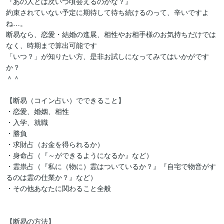
『あの人とは次いつ頃会えるのかな？』

約束されていない予定に期待して待ち続けるのって、辛いですよ
ね…。

断易なら、恋愛・結婚の進展、相性やお相手様のお気持ちだけでは
なく、時期まで算出可能です

「いつ？」が知りたい方、是非お試しになってみてはいかがです
か？

＾＾

【断易（コイン占い）でできること】

・恋愛、婚姻、相性

・入学、就職

・勝負

・求財占（お金を得られるか）

・身命占（『～ができるようになるか』など）

・霊祟占（『私に（物に）霊はついているか？』『自宅で物音がす
るのは霊の仕業か？』など）

・その他あなたに関わること全般

【断易の方法】
