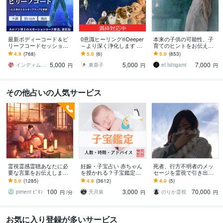
満枠対応中
最新ボディーコード＆ビ
0意識ヒーリング®Deeper
本来の子供の可能性、子
リーフコードセッション
～より深く浄化します 一
育てのヒントをお伝え致
ます 【ブロック解除】ネ
日に何度も浄化、祖先の
します お子さまの個性と
4.9
(768)
5.0
(6)
5.0
(853)
ルソン博士のエモーショ
浄化、前世の浄化で深い
行動パターンのサインを
5,000
5,000
7,000
ンコード療法、進化版
浄化と癒しを
理解して、最適な育児を
インディムーン⭐️
東蓉子
et Ishigami
円
円
円
その他占いの人気サービス
霊視霊感霊聴あなたに必
妊娠・子宝占い 赤ちゃん
死者、行方不明者のメッ
要な言葉をお伝えします
を授かれる？子宝鑑定し
セージを霊視で引き出し
〜〜例えばふとこの場所
ます 子供を授かるか、授
ます 探偵に頼む前に。実
5.0
(1285)
4.9
(3612)
4.0
(5)
がリアルなのかわからな
かる時期、性別、授かる
績多数、特殊な霊視鑑定
100
3,000
70,000
くなる瞬間に〜〜
ための行動を鑑定
となります。
piment ﾋﾟﾓﾝ
天月泉
のりか霊視
円
/分
円
円
お気に入り登録が多いサービス