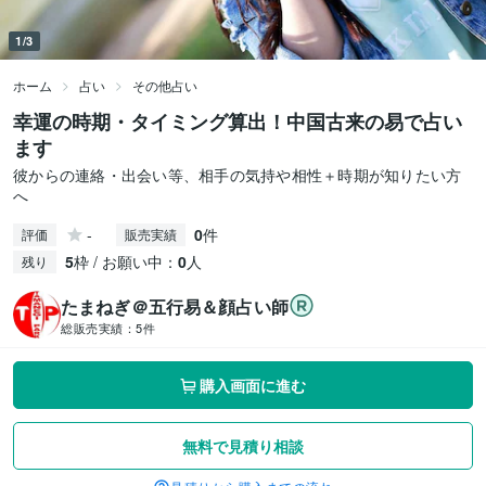
1/3
ホーム
占い
その他占い
幸運の時期・タイミング算出！中国古来の易で占い
ます
彼からの連絡・出会い等、相手の気持や相性＋時期が知りたい方
へ
-
0
件
評価
販売実績
5
枠 / お願い中：
0
人
残り
たまねぎ＠五行易＆顔占い師
総販売実績：
5件
購入画面に進む
無料で見積り相談