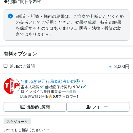
◆犯罪に関わる内容
※鑑定・祈祷・施術の結果は、ご自身で判断いただくため
の参考としてご活用ください。効果や成就、特定の結果
を保証するものではありません。医療・法律・投資の助
言ではありません。
有料オプション
＋
3,000円
追加のご質問
たまねぎ＠五行易＆顔占い師
本人確認
機密保持契約(NDA)
インボイス発行事業者
未登録
総販売実績
5
評価
5.0
フォロワー
1
出品者に質問
フォロー
1
スケジュール
いつでもご相談ください＾＾
