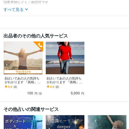
深夜早朝などもご相談可です
すべて見る
出品者のその他の人気サービス
予約受付中
顔占いであの人の気持ち
顔占いであの人の気持ち
がわかります 『画相』に
がわかります 『画相』に
出てるサインを知って生
出てるサインを知って生
5.0
(3)
5.0
(2)
きる参考にしてみません
きる参考にしてみません
100
5,000
か
か
円
/分
円
その他占いの関連サービス