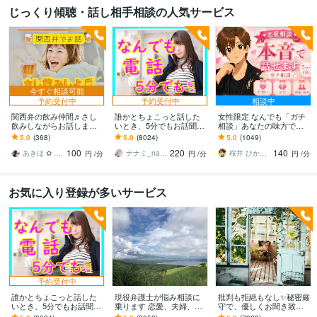
じっくり傾聴・話し相手相談の人気サービス
今すぐ相談可能
予約受付中
予約受付中
相談中
関西弁の飲み仲間♬さし
誰かとちょこっと話した
女性限定 なんでも「ガチ
飲みしながらお話します
いとき、5分でもお話聞き
相談」あなたの味方で話
何となく話したい✨酔った
ます 疲れた～、でもカウ
ます 男性目線で、あなた
5.0
(368)
5.0
(8024)
5.0
(1049)
時のいい気分のまま⭐︎お話
ンセリングじゃない、な
の恋の“答え”を言葉にしま
100
220
140
しましょう
んとなく雑談聞いて～
す。
あきほ ✿ 元気を届ける関西女子✨
ナナミ_nanami
桜井 ひかる｜経験豊富の恋愛相談室
円
/分
円
/分
円
/分
お気に入り登録が多いサービス
予約受付中
誰かとちょこっと話した
現役弁護士が悩み相談に
批判も拒絶もなし✨秘密厳
いとき、5分でもお話聞き
乗ります 恋愛、夫婦、学
守で、優しくお聞き致し
ます 疲れた～、でもカウ
校、会社、お金，単なる
ます ✨お試し１分から✨