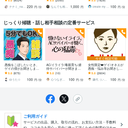
5.0
(8024)
5.0
(2050)
5.0
(7929)
ンセリングじゃない、な
愚痴など何でもOK！
違うかな？と思ったら途
220
1,000
100
んとなく雑談聞いて～
中で切って構いません
ナナミ_nanami
なんでも相談員
create my life
円
/分
円
円
/分
じっくり傾聴・話し相手相談の定番サービス
今すぐ相談可能
愚痴をこぼしたいとき、
AC/イライラ/毒親育ち/虐
女性限定❤️ゲイ/オネエが
ゲイの僕がお聞きします
待サバイバーが聞きます
愚痴・悩み等お聞きしま
癒やし系ゲイが、どんな
自分を恥じなくていい/心
す 女性限定！ゲイ/オネエ
5.0
(875)
5.0
(10)
5.0
(2604)
話しでも優しくお聞きし
の猛毒を吐き出し深呼吸
が恋愛/人間関係など何で
100
100
100
ます
しませんか？
も聞くわよ！
ゆうた☆
心つなぎ＊かずみ＊
嫌代（いやよ）
円
/分
円
/分
円
/分
ご利用ガイド
サービスの出品、購入、取引の流れ、お支払い方法・手数料
や、ココナラを安心・安全に使って頂くための制度やマナー