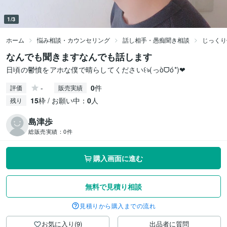
1/3
ホーム
悩み相談・カウンセリング
話し相手・愚痴聞き相談
じっくり
なんでも聞きますなんでも話します
日頃の鬱憤をアホな僕で晴らしてください꒰ঌ(っòᗜó*)❤︎
-
0
件
評価
販売実績
15
枠 / お願い中：
0
人
残り
島津歩
総販売実績：
0件
購入画面に進む
無料で見積り相談
見積りから購入までの流れ
お気に入り(9)
出品者に質問