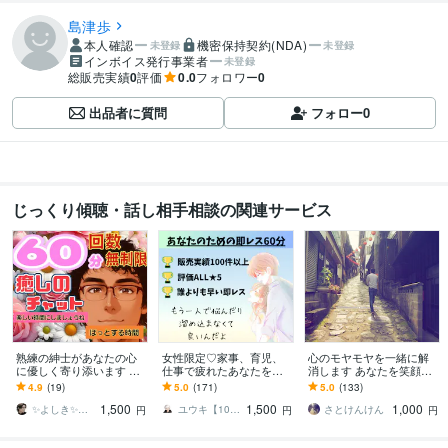
島津歩
本人確認
機密保持契約(NDA)
未登録
未登録
インボイス発行事業者
未登録
総販売実績
0
評価
0.0
フォロワー
0
出品者に質問
フォロー
0
じっくり傾聴・話し相手相談の関連サービス
熟練の紳士があなたの心
女性限定♡家事、育児、
心のモヤモヤを一緒に解
に優しく寄り添います 誰
仕事で疲れたあなたを癒
消します あなたを笑顔に
にも言えない悩みや孤独
します 女性限定♡愚痴、
します(^-^)
4.9
(19)
5.0
(171)
5.0
(133)
を、大人の包容力で丸ご
悩み、あなたの話なんで
1,500
1,500
1,000
と受け止めます
も聞くよ
✨よしき✨が心を優しく癒して笑顔にします
ユウキ【1000件以上販売♪】
さとけんけん
円
円
円