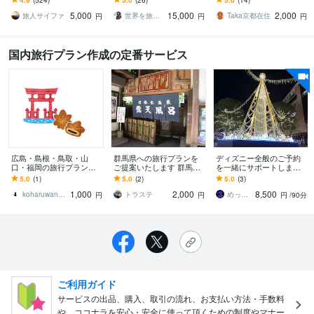
に合わせて旅行プランお
ガーが作る！】世界で一
ってないマニアックな聖
5,000
15,000
2,000
まとめ
つだけの旅行プラン
地や名所なども教えます
旅人サイファ
世界を旅する文章屋タカヤ｜SEOライター
Taka京都在住
円
円
円
国内旅行プラン作成の定番サービス
広島・島根・鳥取・山
群馬県への旅行プランを
ディズニー全般のご予約
口・福岡の旅行プラン作
ご提案いたします 群馬県
を一緒にサポートします
成します 道の駅スタンプ
在住の元旅行会社経営の
最近分かりにくくなった
5.0
(1)
5.0
(2)
5.0
(3)
完全制覇の私にお任せく
私が旅行プランをご提案
ディズニー予約、全面サ
1,000
2,000
8,500
ださい
します。
ポートします！
koharuwanwan
トラステ
めったん
円
円
円
/90分
ご利用ガイド
サービスの出品、購入、取引の流れ、お支払い方法・手数料
や、ココナラを安心・安全に使って頂くための制度やマナー