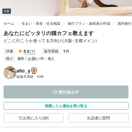
1/2
ホーム
住まい・美容・生活相談
旅行プラン・旅程表の作成
国内旅行
あなたにピッタリの猫カフェ教えます
どこに行こうか迷ってる方向け(大阪･京都メイン)
5.0
(1)
1
件
評価
販売実績
5
枠 / お願い中：
0
人
残り
alto_y
総販売実績：
40件
受付休止中
再開したら通知を受け取る
お気に入り(26)
出品者に質問