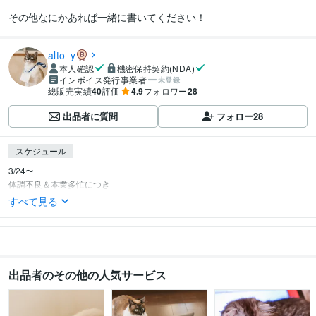
その他なにかあれば一緒に書いてください！
alto_y
本人確認
機密保持契約(NDA)
インボイス発行事業者
未登録
総販売実績
40
評価
4.9
フォロワー
28
出品者に質問
フォロー
28
スケジュール
3/24〜

体調不良＆本業多忙につき
すべて見る
出品者のその他の人気サービス