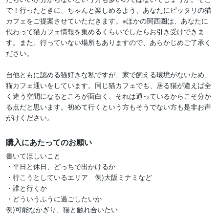
で！行ったときに、ちゃんと楽しめるよう、あなたにピッタリの猫
カフェをご提案させていただきます。※ほかの関西圏は、あなたに
代わって猫カフェ情報を集めるくらいでしたらお引き受けできま
す。また、行っていない場所もありますので、あらかじめご了承く
ださい。

自他ともに認める猫好きな私ですが、家で飼える環境がないため、
猫カフェ通いをしています。同じ猫カフェでも、居る猫が違えば全
く違う空間になるところが面白く、それは通っているからこそ分か
る点だと思います。初めて行くという方もそうでない方も是非お声
がけください。
購入にあたってのお願い
書いてほしいこと

・平日と休日、どっちで出かけるか

・行こうとしているエリア　例)大阪ミナミなど

・誰と行くか

・どういうふうに過ごしたいか

例)可能なかぎり、猫と触れ合いたい
