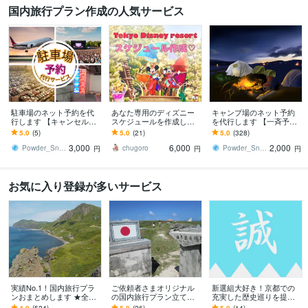
国内旅行プラン作成の人気サービス
駐車場のネット予約を代
あなた専用のディズニー
キャンプ場のネット予約
行します 【キャンセル待
スケジュールを作成しま
を代行します 【一斉予約
ちプラン】２４時間常に
す ディズニーをもっと快
プラン】予約受付スター
5.0
(5)
5.0
(21)
5.0
(328)
空き状態をチェックしま
適に、もっと楽しく！最
ト時刻ピッタリに予約し
3,000
6,000
2,000
す
適なプランをご提案
ます
Powder_Snow
chugoro
Powder_Snow
円
円
円
お気に入り登録が多いサービス
実績No.1！国内旅行プラ
ご依頼者さまオリジナル
新選組大好き！京都での
ンおまとめします ★全国4
の国内旅行プラン立てま
充実した歴史巡りを提案
7都道府県制覇済！ご希望
す 【日本一周した旅ブロ
します ガイドブックに載
4.9
(524)
5.0
(26)
5.0
(14)