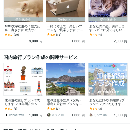
受付休止中
受付休止中
受付休止中
1000文字程度の「観光記
一緒に考えて、楽しいプ
あなたの作品、講評しま
事」書きます 観光サイト
ランをご提案します デー
す シビアに見てほしいと
での外部ライターをお探
ト･観光にお困りの方向け
いう方向け
5.0
(20)
5.0
(13)
4.0
(4)
しの方へ
(大阪･京都メイン)
3,000
1,000
2,000
円
円
円
国内旅行プラン作成の関連サービス
北海道の旅行プラン作成
世界遺産小笠原（父島・
あなただけの沖縄旅行プ
します ２９年間在住＆道
母島）旅行のプランを作
ランニングいたします ゆ
の駅スタンプ完全制覇の
ります ～来島回数15回の
ったり、島時間。沖縄旅
5.0
(6)
5.0
(3)
5.0
(3)
私に任せてください
ヘビーリピーターが作り
行のお手伝いをさせてく
1,000
1,000
1,000
ます～
ださい
koharuwanwan
オフィスI
リツコ✻nuapop design
円
円
円