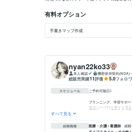
有料オプション
手書きマップ作成
nyan22ko33
本人確認
機密保持契約(NDA)
11
5.0
総販売実績
評価
フォロ
スケジュール
ご予約可能日⇩

プランニング、学習サポート
返信に1〜2日を要する場
すべて見る
医療・介護 / 看護師
経験年
経験職種
ライフスタイル・その他 /