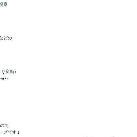
案

などの

より変動）

•ʔ

ので

ーズです！
