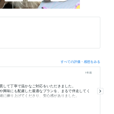
すべての評価・感想をみる
1年前
貫して丁寧で温かなご対応をいただきました。
大
や興味にも配慮した最適なプランを、まるで伴走してく
◡̈*
お
ま
も