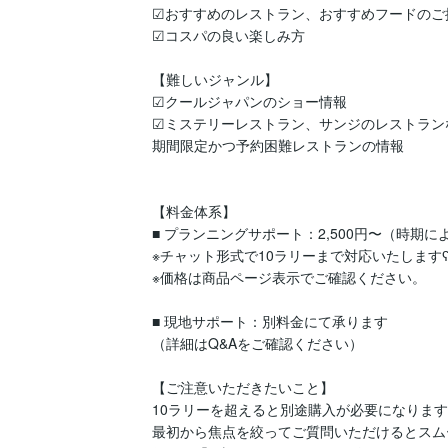
☑︎おすすめのレストラン、おすすめフードのご提
☑︎コスパの良い楽しみ方

【難しいジャンル】

☑︎クールジャパンのショー情報

☑︎ミステリーレストラン、サンジのレストラン
期間限定かつ予約困難レストランの情報

【料金体系】

■ プランニングサポート：2,500円〜（時期に
※チャット形式で10ラリーまで対応いたしますʕ•ᴥ
※価格は商品ページ表示でご確認ください。

■ 現地サポート：別料金にて承ります

（詳細はQ&Aをご確認ください）

【ご注意いただきたいこと】

10ラリーを超えると別途購入が必要になります
最初から焦点を絞ってご質問いただけるとスム