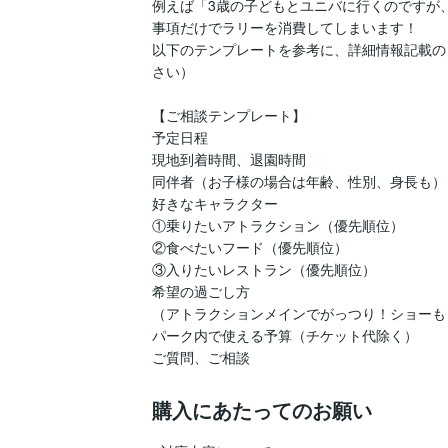
例えば「3歳の子どもとユニバに行くのですが
事項だけでラリーを消費してしまいます！

以下のテンプレートを参考に、詳細情報記載の
さい）

【ご相談テンプレート】

予定日程

現地到着時間、退園時間

同伴者（お子様の場合は年齢、性別、身長も）

好きなキャラクター

①乗りたいアトラクション（優先順位）

②食べたいフード（優先順位）

③入りたいレストラン（優先順位）

希望の過ごし方

（アトラクションメインでがっつり！ショーもレ
パーク内で使える予算（チケット代除く）

ご質問、ご相談
購入にあたってのお願い