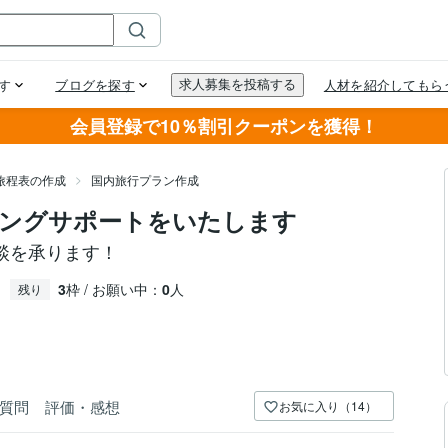
会員登録で10％割引クーポンを獲得！
旅程表の作成
国内旅行プラン作成
ニングサポートをいたします
談を承ります！
3
枠 / お願い中：
0
人
残り
質問
評価・感想
お気に入り（14）