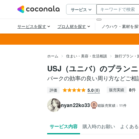
ホーム
住まい・美容・生活相談
旅行プラン・
USJ（ユニバ）のプラン
パークの効率の良い周り方などご相
8
件
5.0
(8)
販売実績
評価
nyan22ko33
総販売実績：
11件
サービス内容
購入時のお願い
よくある