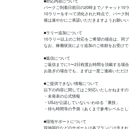
■対応内容について

パークご到着日前日の20時まで／チャット10
10ラリーをすべて消化された時点で、パーク
後は速やかにご承諾いただきますようお願いい
■ラリー追加について

10ラリー以上のご対応をご希望の場合は、同プ
なお、稼働状況により追加のご依頼をお受けで
■返信について

ご返信までに1〜2日程度お時間を頂戴する場
お急ぎの場合でも、まずは一度ご連絡いただけ
■ご提供できない情報について

以下の内容に関してはご対応いたしかねますの
・未発表の公式情報

・USJが公認していないいわゆる「裏技」

・待ち時間等の予測（あくまで参考レベルとし
■現地サポートについて

現地同行などのサポートは本プランには含まれ