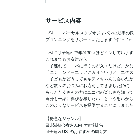
サービス内容
USJ ユニバーサルスタジオジャパンの効率の良
プランニングをサポートいたします╰(*´︶`*)╯
USJには子連れで年間30回ほどインしています！
これまでもお友達から

「子連れでユニバに行くのが久々だけど、かな
「ニンテンドーエリアに入りたいけど、エクス
「子どもがどうしてもキティちゃんに会いたが
など数々のお悩みにお応えしてきました(ᵔᴥᵔ)

もっとたくさんの方にユニバの楽しさを知って
自分も一緒に喜びを感じたい！という思いから

このようなサービスを提供することにしました。
【得意なジャンル】

☑︎USJ初心者さん向け情報提供

☑︎子連れUSJのおすすめの周り方
