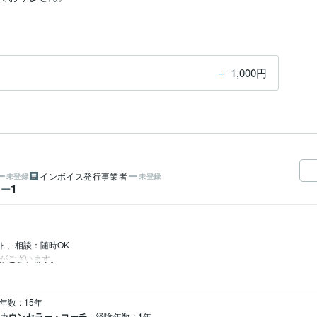
＋
1,000円
インボイス発行事業者
未登録
未登録
1
ワー
、相談：随時OK

合がございます。
数 : 15年
 カウンセラー・コーチ
経験年数 : 1年