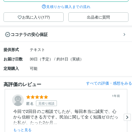
見積りから購入までの流れ
お気に入り(177)
出品者に質問
ココナラの安心保証
提供形式
テキスト
お届け日数
30日（予定） / 約31日（実績）
定期購入
可能
すべての評価・感想をみる
高評価のレビュー
1年前
匿名
見積り相談
今回で2回目のご相談でしたが、毎回本当に誠実で、心
から信頼できる方です。民泊に関して全く知識ゼロだっ
た私が、たった2か月...
もっと見る