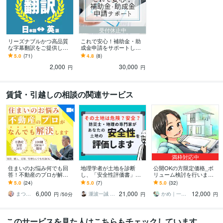
補助金、助成金、経営
補助金
助成金
学歴
受付休止中
福島大学
2012年3月 ~ 2018年2月
リーズナブルかつ高品質
これで安心！補助金・助
Canadian College
2013年8月 ~ 2014年2月
な字幕翻訳をご提供しま
成金申請をサポートしま
す 一人一人のご要望に丁
す 実績多数！悩むならま
5.0
(71)
4.8
(8)
寧に、視聴者に響く自然
ずは行動（相談）してみ
語学力
2,000
30,000
な字幕を作成します
ましょう
円
円
英語
ビジネスレベル
賃貸・引越しの相談の関連サービス
満枠対応中
住まいのお悩み何でも回
地理学者が土地を診断
公開OKの方限定価格_ボ
答！不動産のプロが解決
し、「安全性評価書」を
リューム検討を行います n
します 裏事情を知りつく
作ります 一生の買い物に
ote/アーカイブ事例として
5.0
(24)
5.0
(7)
5.0
(32)
した38年のキャリアで、
安心を。地形・古地図か
利用可能な方限定のサー
6,000
21,000
12,000
全力サポートします！
ら災害リスクを徹底分析
ビスです
まつもと社長｜なんでも相談できる経営者
瀧波一誠 （社）日本地域地理研究所理事長
かめ｜一級建築士
円
/50分
円
円
このサービスを見た人はこちらもチェックしています