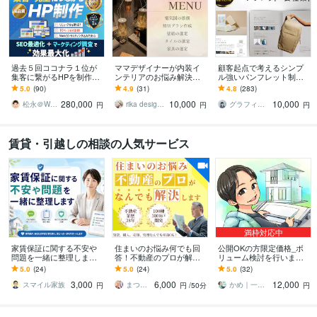
過去５回ココナラ１位が
ママデザイナーが内装イ
顧客起点で考えるシンプ
集客に繋がるHPを制作し
ンテリアのお悩み解決し
ル強いパンフレット制作
ます クチコミに自信あ
ます 電気図添削・照明選
します パンフ部門販売数1
5.0
(90)
4.9
(31)
4.8
(283)
り！初心者大歓迎！リニ
び・インテリア・壁紙選
位【会社案内・リーフレ
280,000
10,000
10,000
ューアル得意♪
定・家具選定
ット・学校案内】
松永＠WordPress専門クリエイター
rika design lab
グラフィックデザイナー コウノ
円
円
円
賃貸・引越しの相談の人気サービス
満枠対応中
家賃保証に関する不安や
住まいのお悩み何でも回
公開OKの方限定価格_ボ
問題を一緒に整理します
答！不動産のプロが解決
リューム検討を行います n
家賃保証の不安や問題を
します 裏事情を知りつく
ote/アーカイブ事例として
5.0
(24)
5.0
(24)
5.0
(32)
一緒に整理し解決まで丁
した38年のキャリアで、
利用可能な方限定のサー
3,000
6,000
12,000
寧に寄り添います
全力サポートします！
ビスです
スマイル家族
まつもと社長｜なんでも相談できる経営者
かめ｜一級建築士
円
円
/50分
円