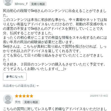
Minoru_F
見積り相談
民泊初心の段階でSeijiさんのコンテンツに出会えることができまし
た。

このコンテンツは本当に初歩的な事から、中々書籍やネットでは知
りえない有益なアドバイスをいただけるので、初動の不安感や先々
の運営の不安までSeijiさんのアドバイスを実行していくことで大
分、払拭することができました。

まったくの初心者がここまでの有益な情報をスキル化するためには
長い年月の民泊の経験値が必要だと思います。

Seijiさんは、こちらが真剣に取り組んで質問を投げかければ、しっ
かりそれ以上のアドバイスを返してくれる方です。

とても安心して日々の取り組みをさせていただくことができまし
た！

引き続き、２回目のコンテンツの購入もさせていただく予定です。

どうぞよろしくお願いいたします<(_ _)>
参考になった
出品者からの返信を読む
2025年7月18日
男性
見積り相談
こちらの質問に対してレスも早く的確なアドバイスをいただけまし