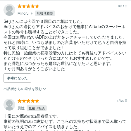
3月1日
Minoru_F
見積り相談
Seijiさんには今回で３回目のご相談でした。

Seijiさんの適切なアドバイスのおかげで無事にAirbnbのスーパーホ
ストの称号も獲得することができました。

今回は無理のないADRの上げ方をレクチャーしていただきました。

それと同時に、いつも励ましのお言葉をいただけて色々と自信を持
って取り組むことができました！

特に民泊・旅館業の初期段階の方にはとても有益なアドバイスをい
ただけるのでそういった方にはとてもおすすめしたいです。

また課題にぶつかったら是非お世話になりたいと思います。

１か月間ありがとうございました！
参考になった
出品者からの返信を読む
1月29日
男性
見積り相談
非常にお薦めの出品者様です。

事前の説明のみに終始せず、こちらの気持ちや状況まで汲み取って
頂いたうえでのアドバイスを頂きました。
