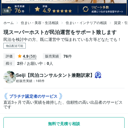
1/8
ホーム
住まい・美容・生活相談
住まい・インテリアの相談
賃貸・引
現スーパーホストが民泊運営をサポート致します
民泊を検討中の方、既に運営中で悩まれている方等どなたでも！
物品配送可能
4.9
(58)
76
件
評価
販売実績
2
枠 / お願い中：
0
人
残り
Seiji【民泊コンサルタント兼翻訳家】
総販売実績：
165件
プラチナ認定者の
サービス
直近3ヶ月で高い実績を維持した、信頼性の高い出品者のサービス
です
無料で見積り相談