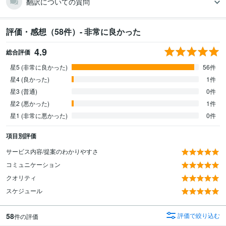
翻訳についての質問
評価・感想（58件）- 非常に良かった
4.9
総合評価
星5 (非常に良かった)
56件
星4 (良かった)
1件
星3 (普通)
0件
星2 (悪かった)
1件
星1 (非常に悪かった)
0件
項目別評価
サービス内容/提案のわかりやすさ
コミュニケーション
クオリティ
スケジュール
58
評価で絞り込む
件の評価