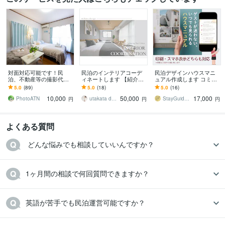
対面対応可能です！民
民泊のインテリアコーデ
民泊デザインハウスマニ
泊、不動産等の撮影代行
ィネートします 【紹介サ
ュアル作成します コミコ
致します 超広角レンズ使
イトでぱっと目を引く素
ミ価格で説明文など丸投
5.0
(89)
5.0
(18)
5.0
(16)
用＆全画像データ納品
敵なインテリアに！】
げOK!ゲスト満足度UP
10,000
50,000
17,000
PhotoATN
utakata design
StayGuideDesign
円
円
円
よくある質問
 どんな悩みでも相談していいんですか？
1ヶ月間の相談で何回質問できますか？