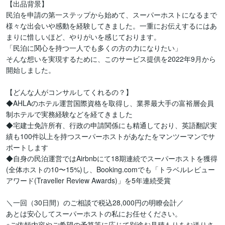
【出品背景】

民泊を申請の第一ステップから始めて、スーパーホストになるまで
様々な出会いや感動を経験してきました。一重にお伝えするにはあ
まりに惜しいほど、やりがいを感じております。

「民泊に関心を持つ一人でも多くの方の力になりたい」

そんな想いを実現するために、このサービス提供を2022年9月から
開始しました。

【どんな人がコンサルしてくれるの？】

◆AHLAのホテル運営国際資格を取得し、業界最大手の富裕層会員
制ホテルで実務経験などを経てきました

◆宅建士免許所有、行政の申請関係にも精通しており、英語翻訳実
績も100件以上を持つスーパーホストがあなたをマンツーマンでサ
ポートします

◆自身の民泊運営ではAirbnbにて18期連続でスーパーホストを獲得
(全体ホストの10〜15%)し、Booking.comでも「トラベルレビュー
アワード(Traveller Review Awards)」を5年連続受賞

＼一回（30日間）のご相談で税込28,000円の明瞭会計／

あとは安心してスーパーホストの私にお任せください。

※ご依頼内容やご希望の予算等に応じて別途お見積もりをお送りさ