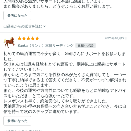
人間味のある温かいサポートに本当に感謝しています。

また機会がありましたら、どうぞよろしくお願い致します。
参考になった
出品者からの返信を読む
2025年10月22日
Sanka【サンカ】本質リーディング
見積り相談
初めての民泊運営で不安が多く、Seijiさんにサポートをお願いしま
した。

Seijiさんは知識も経験もとても豊富で、期待以上に親身にサポート
してくださいました。

細かいところまで気になる性格の私がたくさん質問しても、一つ一
つ丁寧に納得できるまで答えてくださり、不安が一つずつ解消され
ていったように思えます。

また、今後の運営や方向性についても経験をもとに的確なアドバイ
スをいただき、とても心強かったです。

レスポンスも早く、終始安心してやり取りができました。

民泊運営の心得やお客様への向き合い方も学ぶことができ、今は自
信を持って次のステップに進めています。
参考になった