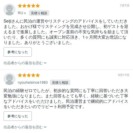
7月7日
RUｎ
見積り相談
Seijiさんに民泊の運営やリスティングのアドバイスをしていただき
ました。おかげ様でリスティングを完成させ公開し、初ゲストを迎
えるまで進展しました。オープン直前の不安な気持ちを励まして頂
いたり、多くの質問にも誠実に対応頂き、1ヶ月間大変お世話にな
りました。ありがとうございました。
参考になった
出品者からの返信を読む
5月17日
nyouheisince1983
見積り相談
民泊の経験ゼロでしたが、初歩的な質問にも丁寧に回答いただき大
変勉強になりました。また回答もとても早く、経験に基づいた丁寧
なアドバイスをいただけました。民泊運営まで継続的にアドバイス
をいただきたいのでリピート利用予定です。
参考になった
出品者からの返信を読む