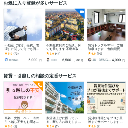
お気に入り登録が多いサービス
不動産（賃貸、売買、管
不動産賃貸のご相談、何
賃貸トラブルSOS ご相
理）に関して何でも回答
でも承ります 不動産取引
談承ります ご相談期間は7
します 宅地建物取引士、
の安心・安全をサポー
日間 あなたに寄り添い
5.0
(73)
5.0
(44)
4.9
(70)
管理業務主任者、賃貸不
ト！
ます ビデオチャット付
5,000
6,500
4,000
動産経営管理士等保有
き
tokuwa
tacts
JU DESIGN☆
円
円
/90分
円
賃貸・引越しの相談の定番サービス
予約受付中
高齢・女性・ペット有の
家賃値上げに困ってい
賃貸物件選びをプロが最
引っ越し不安をお聞きし
る。断り方お教えします
後までサポートします 騙
ます 引っ越し25回の経験
更新の時に家賃の値上げ
されない物件選びを第三
5.0
(2)
5.0
(7)
5.0
(1)