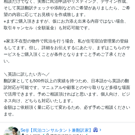
相談だけでなく、実際に民泊申請やリスティング、デザイン作成、
そして英語翻訳チェックや添削などのご希望がありましたら、ご希
望の内容に応じてお見積りを作成致します。

※まずご購入頂きますが、仮にお力添え出来る内容ではない場合、
取引キャンセル（全額返金）も対応可能です。

※家主不在型の物件で民泊を行う場合、私が住宅宿泊管理業の登録
もしてます。但し、詳細をお伝えするにあたり、まずはこちらのサ
ービスをご購入頂くことが条件となりますこと予めご了承くださ
い。

＼英語に訳したい方へ／

翻訳家としても500件以上の実績を持つため、日本語から英語の翻
訳対応が可能です。マニュアルや顧客とのやり取りなど多様な場面
で活用できます。予めご相談頂ければと思います。個人向け、ビジ
ネス向け、どちらも対応いたします。

金額はご依頼頂く量に応じて変わるため、必ず予めご相談ください
ませ。
Seiji【民泊コンサルタント兼翻訳家】