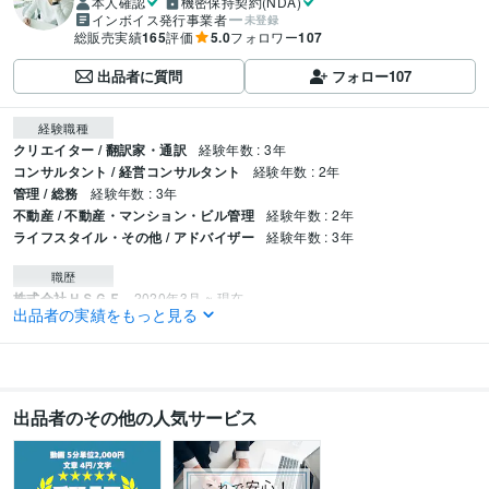
本人確認
機密保持契約(NDA)
インボイス発行事業者
未登録
総販売実績
165
評価
5.0
フォロワー
107
出品者に質問
フォロー
107
経験職種
クリエイター / 翻訳家・通訳
経験年数 : 3年
コンサルタント / 経営コンサルタント
経験年数 : 2年
管理 / 総務
経験年数 : 3年
不動産 / 不動産・マンション・ビル管理
経験年数 : 2年
ライフスタイル・その他 / アドバイザー
経験年数 : 3年
職歴
株式会社ＨＳＧＥ
2020年3月 ~ 現在
出品者の実績をもっと見る
リゾートトラスト株式会社
2018年3月 ~ 2020年2月
資格・検定
TOEIC
取得年 : 2016年
宅地建物取引士（旧 宅地建物取引主任者）
取得年 : 2019年
出品者のその他の人気サービス
準中型自動車運転免許
取得年 : 2022年
得意分野
ビジネス代行・事務代行
各種申請手続きの相談対応