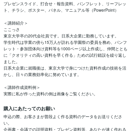
プレゼンスライド、打合せ・報告資料、パンフレット、リーフレッ
ト、チラシ、ポスター、パネル、マニュアル等（PowerPoint）

＜講師紹介＞

ここっさ

東京大学卒の20代会社員です。日系大企業に勤務しています。

学生時代は学業の傍ら15万人が訪れる学園祭の委員を務め、パンフ
レット・参加団体向け資料等を1000ページ以上作成し、仲間ととも
に「クオリティの高い資料を早く作る」ための試行錯誤を繰り返し
ました。

日系大企業に就職後は、東京大学で身につけた資料作成の技術を活
かし、日々の業務効率化に努めています。

＜講師作成資料例＞

実際に私が作った資料の例は画像をご覧ください。
購入にあたってのお願い
申込の際、お客さまが普段よく作る資料のデータをお送りくださ
い。

企画書・会議での説明資料・プレゼン資料等、あなたが速く作れる