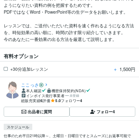
ようになりたい資料の例を把握するためです。

PDFではなくWord・PowerPoint等の生データをお願いします。

レッスンでは、ご送付いただいた資料を速く作れるようになる方法
を、時短効果の高い順に、時間の許す限り紹介していきます。

有料オプション
＋
1,500円
+30分追加レッスン
ここっさ
本人確認
機密保持契約(NDA)
インボイス発行事業者
未登録
総販売実績
6
評価
5.0
フォロワー
4
出品者に質問
フォロー
4
スケジュール
仕事のため平日21時以降～、土曜日・日曜日ですとスムーズにお返事可能で