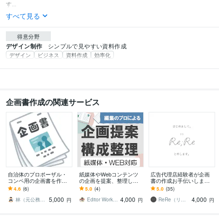
す...
すべて見る
得意分野
デザイン制作
シンプルで見やすい資料作成
デザイン
ビジネス
資料作成
効率化
企画書作成の関連サービス
自治体のプロポーザル・
紙媒体やWebコンテンツ
広告代理店経験者が企画
コンペ用の企画書を作成
の企画を提案、整理しま
書の作成お手伝いします
します 自治体で審査員を
す 「何をどう伝える？」
独学ではないプロの企画
4.6
(6)
5.0
(4)
5.0
(35)
行ってきた知識・経験を
編集者による、企画・構
書作りでサポートしま
5,000
4,000
4,000
伝授します
成サポート♪
す。
林（元公務員－面接官・論文採点歴16年）
Editor Works｜編集サポート
ReRe（リリ）
円
円
円