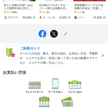
安心と信頼の品質！あな
自治体のプロポーザル・
百戦錬磨のコンサルが企
たの資料作成を代行しま
コンペ用の企画書を作成
画書の作成をご支援しま
す AI任せでは終わらな
します 自治体で審査員を
す 実績豊富な大手外資フ
5.0
(398)
4.6
(6)
4.8
(8)
い、成果と本質を捉えた
行ってきた知識・経験を
ァームの現役コンサルタ
50,000
5,000
10,000
資料作成サポート
伝授します
ントがサポート
MATSURYU｜まつりゅう
林（元公務員－面接官・論文採点歴16年）
おぎ〜
円
円
円
ご利用ガイド
サービスの出品、購入、取引の流れ、お支払い方法・手数料
や、ココナラを安心・安全に使って頂くための制度やマナー
など、ココナラの使い方はこちら。
お支払い方法