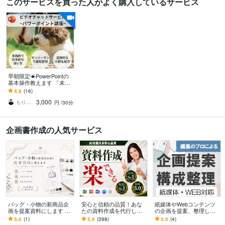
このサービスを買った人がよく購入しているサービス
早朝限定☀︎PowerPointの
基本操作教えます 「未経
験者の方歓迎、画面を共
4.9
(16)
有しながら解説しま
3,000
す！」
もりた＠なごや
円
/30分
企画書作成の人気サービス
バッグ・小物の新商品企
安心と信頼の品質！あな
紙媒体やWebコンテンツ
画を提案資料にします コ
たの資料作成を代行しま
の企画を提案、整理しま
ンセプト・特徴・使用シ
す AI任せでは終わらな
す 「何をどう伝える？」
5.0
(1)
5.0
(398)
5.0
(4)
ーン・仕様まで分かりや
い、成果と本質を捉えた
編集者による、企画・構