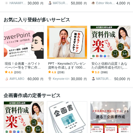
30,000
50,000
4,000
すく整理します
資料作成サポート
成サポート♪
HANAMIYABI｜SNS・企画
MATSURYU｜まつりゅう
Editor Works｜編集サポート
円
円
円
お気に入り登録が多いサービス
現役！企画書・ホワイト
PPT・Keynoteのプレゼン
安心と信頼の品質！あな
ペーパー等を丁寧に作成
資料を作成します 1000回
たの資料作成を代行しま
します 15年越のキャリ
以上のプレゼン経験者が
す AI任せでは終わらな
4.9
(200)
4.9
(208)
5.0
(398)
ア、グランプリ受賞スキ
効果的な資料をご提案し
い、成果と本質を捉えた
60,000
30,000
50,000
ルで迅速に対応
ます
資料作成サポート
AMYLABO
Keynote101
MATSURYU｜まつりゅう
円
円
円
企画書作成の定番サービス