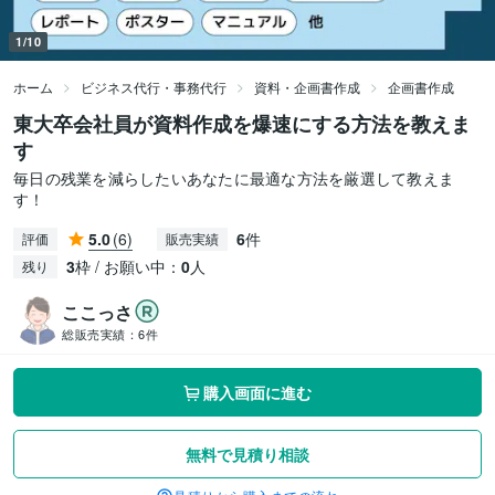
1/10
ホーム
ビジネス代行・事務代行
資料・企画書作成
企画書作成
東大卒会社員が資料作成を爆速にする方法を教えま
す
毎日の残業を減らしたいあなたに最適な方法を厳選して教えま
す！
5.0
(6)
6
件
評価
販売実績
3
枠 / お願い中：
0
人
残り
ここっさ
総販売実績：
6件
購入画面に進む
無料で見積り相談