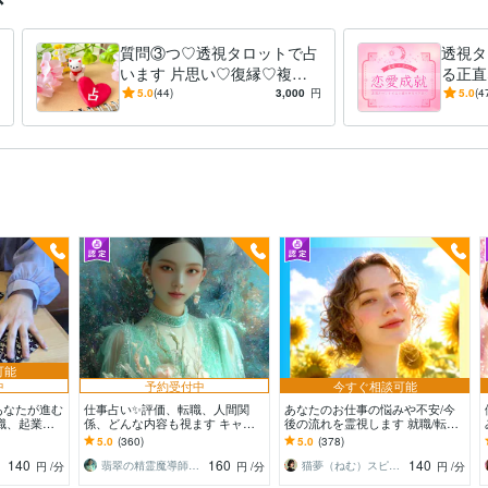
質問③つ♡透視タロットで占
透視タ
います 片思い♡復縁♡複雑
る正直
な恋愛♡仕事⭐️育児⭐️金運、
彼の気
5.0
(44)
3,000
円
5.0
(4
解消します！
愛成就
可能
中
予約受付中
今すぐ相談可能
あなたが進む
仕事占い✨評価、転職、人間関
あなたのお仕事の悩みや不安/今
職、起業、
係、どんな内容も視ます キャリ
後の流れを霊視します 就職/転職/
係、より良い
アのお悩みを高次の視点から読み
適職/天職/職場の人間関係の流れ
5.0
(360)
5.0
(378)
解く深層リーディング✨
を丁寧に視ます
140
160
140
翡翠の精霊魔導師✧叶花Kyoka
猫夢（ねむ）スピリチュアルカウンセラー
円
/分
円
/分
円
/分