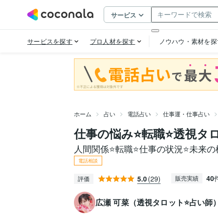
ホーム
占い
電話占い
仕事運・仕事占い
仕事の悩み⭐️転職⭐️透視
人間関係⭐️転職⭐️仕事の状況⭐️未来
電話相談
40
5.0
(29)
販売実績
評価
広瀬 可菜（透視タロット⭐占い師