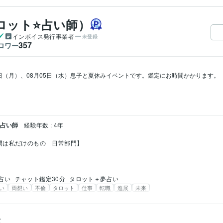
ロット⭐占い師）
インボイス発行事業者
未登録
357
ロワー
03日（月）、08月05日（水）息子と夏休みイベントです。鑑定にお時間かかります。

 占い師
経験年数 : 4年
間は私だけのもの　日常部門】
占い
チャット鑑定30分
タロット＋夢占い
い
両想い
不倫
タロット
仕事
転職
進展
未来
ス