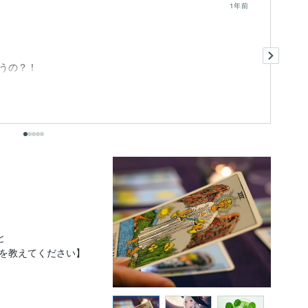
1年前
最
ま
うの？！
こ
も
出


を教えてください】
