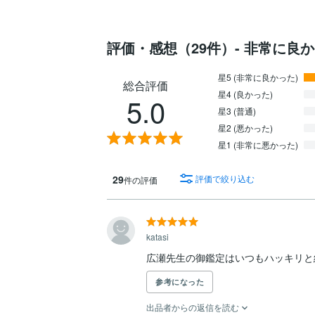
評価・感想（29件）- 非常に良
星5 (非常に良かった)
総合評価
星4 (良かった)
5.0
星3 (普通)
星2 (悪かった)
星1 (非常に悪かった)
29
評価で絞り込む
件の評価
katasi
広瀬先生の御鑑定はいつもハッキリと
参考になった
出品者からの返信を読む