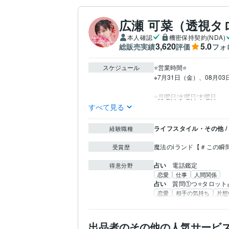
広瀬 可菜（透視タ
本人確認
機密保持契約(NDA)
3,620
5.0
総販売実績
評価
フォ
スケジュール
⭐️営業時間⭐

※7月31日（金）、08月
⭐️月曜日/水曜日/木曜日
すべて見る
ライフスタイル・その他 /
経験職種
魔法のiランド【＃この瞬
受賞歴
占い
電話鑑定
得意分野
恋愛
仕事
人間関係
占い
質問①つ⭐タロット
恋愛
相手の気持ち
片想
出品者のその他の人気サービ