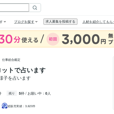
仕事総合鑑定
タロットで占います
の様子を占います
件
5
枠 / お願い中：
0
人
残り
）
総販売実績：
3,620件