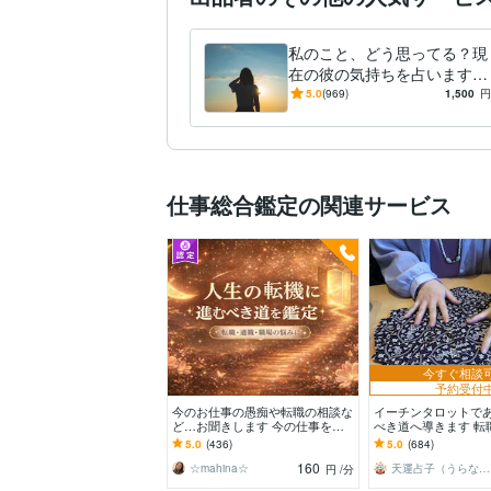
私のこと、どう思ってる？現
在の彼の気持ちを占います
透視タロット♡彼の気持ち♡
5.0
(969)
1,500
円
進展する？恋愛感情？脈あ
り？
仕事総合鑑定の関連サービス
今すぐ相談
予約受付
今のお仕事の愚痴や転職の相談な
イーチンタロットで
ど…お聞きします 今の仕事を辞
べき道へ導きます 転
めて転職したら…どんな仕事が向
副業、職場の人間関
5.0
(436)
5.0
(684)
く？ご相談ください
未来へお導きします
160
☆mahina☆
天運占子（うらなこ）
円
/分