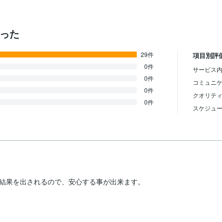
かった
29件
項目別評
0件
サービス内
0件
コミュニ
0件
クオリテ
0件
スケジュ
結果を出されるので、安心する事が出来ます。