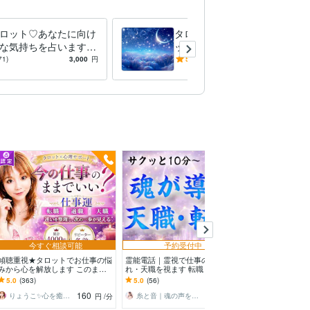
ロット♡あなたに向け
タロット＋夢占い♡必要なメ
な気持ちを占います
ッセージを読み解きます 夢
持ち♡今後の流れ、恋
占いと透視タロット♡夢の真
71)
3,000
円
5.0
(104)
2,500
円
のための透視タロット
実をお伝えします。
今すぐ相談可能
予約受付中
傾聴重視★タロットでお仕事の悩
霊能電話｜霊視で仕事の現状・流
仕事運の波をキ
みから心を解放します このまま
れ・天職を視ます 転職・天職・
を上昇へ導きま
でいい？迷いから脱却✨転職・適
人間関係。絡まった現状を解き、
成果が出やすい
5.0
(363)
5.0
(56)
5.0
(413)
職・天職｜心理サポート
運命を好転へ
ます
160
120
りょうこ✨心を癒し現実を動かすセラピスト
糸と音｜魂の声を届ける姉妹【霊能鑑定師】
円
/分
円
/分