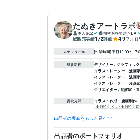
たぬきアートラボ
本人確認
機密保持契約(NDA)
172
4.9
総販売実績
評価
フォロ
スケジュール
[作業時間] 平日10:00〜
デザイナー / グラフィッ
経験職種
イラストレーター・漫画家 
イラストレーター・漫画家 
イラストレーター・漫画家
クリエイター / 翻訳家・
イラスト作成・漫画制作
得意分野
似顔絵
ペット似顔絵
恋
英語
ネイティブレベル
語学力
出品者の実績をもっと見る
中国語
ネイティブレベ
出品者のポートフォリオ