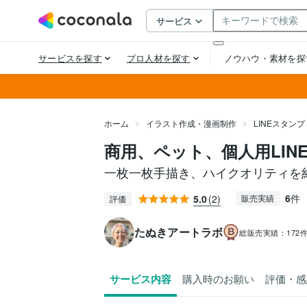
ホーム
イラスト作成・漫画制作
LINEスタン
商用、ペット、個人用LI
一枚一枚手描き、ハイクオリティを約
6
件
5.0
(2)
販売実績
評価
たぬきアートラボ
総販売実績：
172
サービス内容
購入時のお願い
評価・感