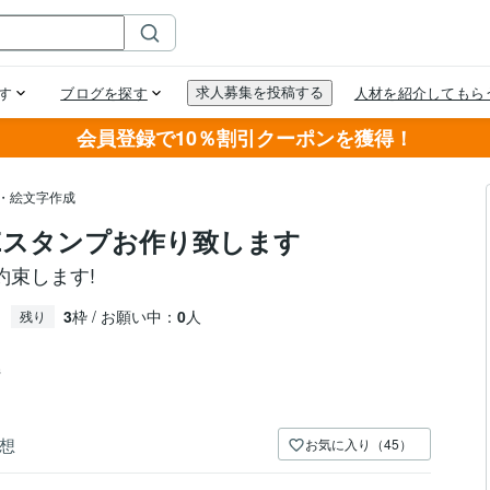
会員登録で10％割引クーポンを獲得！
プ・絵文字作成
NEスタンプお作り致します
束します!
3
枠 / お願い中：
0
人
残り
件
想
お気に入り（45）