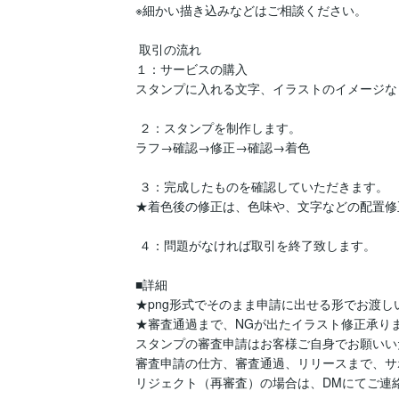
※細かい描き込みなどはご相談ください。

 取引の流れ

１：サービスの購入

スタンプに入れる文字、イラストのイメージな
 ２：スタンプを制作します。

ラフ→確認→修正→確認→着色

 ３：完成したものを確認していただきます。

★着色後の修正は、色味や、文字などの配置修
 ４：問題がなければ取引を終了致します。

■詳細

★png形式でそのまま申請に出せる形でお渡し
★審査通過まで、NGが出たイラスト修正承りま
スタンプの審査申請はお客様ご自身でお願いい
審査申請の仕方、審査通過、リリースまで、サ