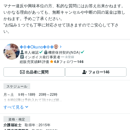
マナー違反や興味本位の方、私的な質問にはお答え出来かねます。

いかなる理由があっても、無断キャンセルや中断の回の返金は致し
かねます。予めご了承ください。

*お悩み１つでも丁寧に対応させて頂きますのでご安心して下さ
い。
✤✣✤Okuno✤✣✤
本人確認
機密保持契約(NDA)
インボイス発行事業者
未登録
総販売実績
81
評価
4.9
フォロワー
146
出品者に質問
フォロー
146
スケジュール
月～土　９時～18時　20時～22時

１８時以降は予約入れて頂ければ嬉...
すべて見る
資格・検定
介護福祉士
取得年 : 2015年