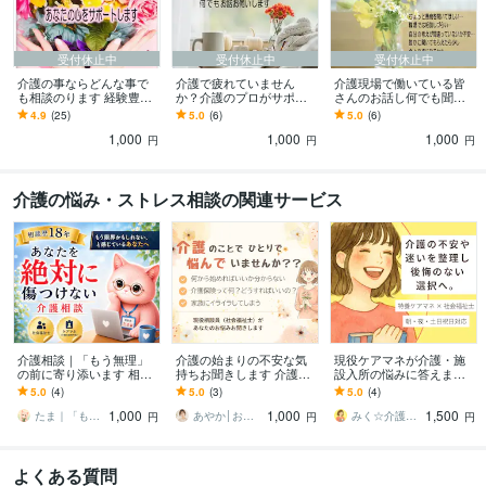
受付休止中
受付休止中
受付休止中
介護の事ならどんな事で
介護で疲れていません
介護現場で働いている皆
も相談のります 経験豊富
か？介護のプロがサポー
さんのお話し何でも聞き
な介護の専門家があなた
トします 一人で悩まず、
ます 介護現場の愚痴や相
4.9
(25)
5.0
(6)
5.0
(6)
の心をサポートします！
ちょっと話してみたら？
談、何でもお聞きします
1,000
1,000
1,000
きっと元気になれるは
円
円
円
ず！
介護の悩み・ストレス相談の関連サービス
介護相談｜「もう無理」
介護の始まりの不安な気
現役ケアマネが介護・施
の前に寄り添います 相談
持ちお聞きします 介護の
設入所の悩みに答えます
歴18年の現役相談員｜介
「何から始めればいいか
今の状況を整理して、あ
5.0
(4)
5.0
(3)
5.0
(4)
護疲れ・認知症・施設入
分からない」をお聞きす
なたに合った介護の形を
1,000
1,000
1,500
所
る介護相談
一緒に考えます
たま｜「もう無理」になる前のほっと相談室
あやか│お悩み相談室
みく☆介護相談・ケアマネ記録サポート
円
円
円
よくある質問