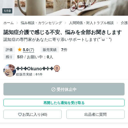
1/10
ホーム
悩み相談・カウンセリング
人間関係・対人トラブル相談
介護
認知症介護で感じる不安、悩みを全部お聞きします
認知症の専門家があなたに寄り添いサポートします(*´ω｀*)
5.0
(7)
7
件
評価
販売実績
5
枠 / お願い中：
0
人
残り
✤✣✤Okuno✤✣✤
総販売実績：
81件
受付休止中
再開したら通知を受け取る
お気に入り(40)
出品者に質問