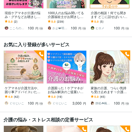
予約受付中
現役ケアマネが介護の悩
1000人のお悩み聞いてる
介護の相談！何でも聞き
み・グチなどお聴きしま
介護福祉士がお聞きしま
ます どこに話せばいい？
す 介護で疲れたあなたの
す 介護/誰に相談したらい
とりあえず聞いて欲し
5.0
(2)
5.0
(239)
5.0
(5)
気持ちを１分から話して
いの？その疑問や不安、
い！お気軽にどうぞ！
100
100
100
楽になりませんか？
私が解消します
こころの結び処 幸子
かよ❤️明日が少し楽しみになる場所
ヒロメ
円
/分
円
/分
円
/分
お気に入り登録が多いサービス
ケアマネが介護方法や、
介護困った！ケアマネが
家族の介護、つらい気持
困り事アドバイスいたし
お悩み解決のご提案いた
ち受け止めます ✨介護疲
ます ちょっと教えて！介
します 元ケアマネです。
れ/不安/お悩み/介護福祉士
4.9
(42)
5.0
(19)
5.0
(45)
護のお悩みや疑問、お話
在宅介護の困りごと、ご
が親身にお聴きします！
100
3,000
100
ししましょう⭐︎
相談を文字にて承ります
ぐりじいこ
ぐりじいこ
静処☘️楓の家
円
/分
円
円
/分
介護の悩み・ストレス相談の定番サービス