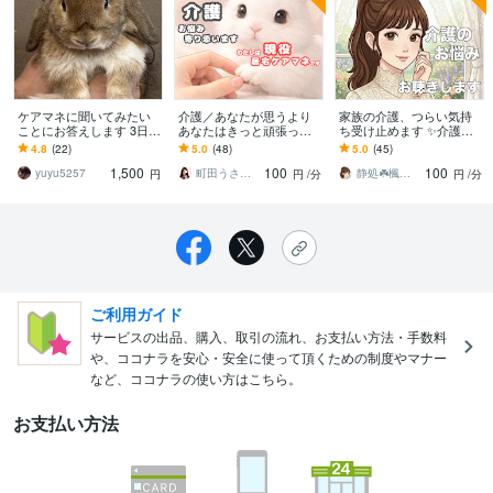
ケアマネに聞いてみたい
介護／あなたが思うより
家族の介護、つらい気持
ことにお答えします 3日間
あなたはきっと頑張って
ち受け止めます ✨介護疲
チャットでお話しましょ
ます 自宅での介護､介護現
れ/不安/お悩み/介護福祉士
4.8
(22)
5.0
(48)
5.0
(45)
う！
場の不安など､全ての悩み
が親身にお聴きします！
1,500
100
100
に対応出来ます
yuyu5257
町田うさぎ✨閃光の幸せ届け人♡怪談師⛩️
静処☘️楓の家
円
円
/分
円
/分
ご利用ガイド
サービスの出品、購入、取引の流れ、お支払い方法・手数料
や、ココナラを安心・安全に使って頂くための制度やマナー
など、ココナラの使い方はこちら。
お支払い方法