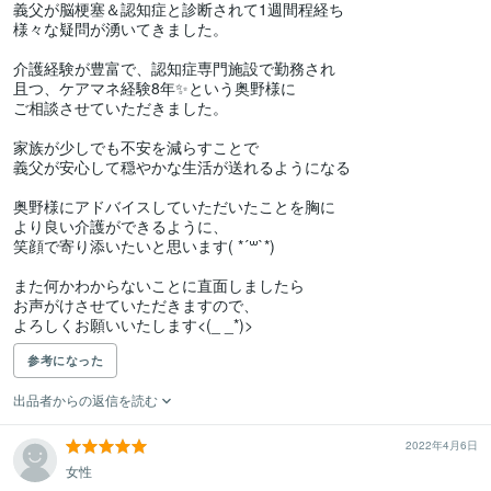
義父が脳梗塞＆認知症と診断されて1週間程経ち

様々な疑問が湧いてきました。

介護経験が豊富で、認知症専門施設で勤務され

且つ、ケアマネ経験8年✨という奥野様に

ご相談させていただきました。

家族が少しでも不安を減らすことで

義父が安心して穏やかな生活が送れるようになる

奥野様にアドバイスしていただいたことを胸に

より良い介護ができるように、

笑顔で寄り添いたいと思います( *´꒳`*)

また何かわからないことに直面しましたら

お声がけさせていただきますので、

よろしくお願いいたします<(_ _*)>
参考になった
出品者からの返信を読む
2022年4月6日
女性