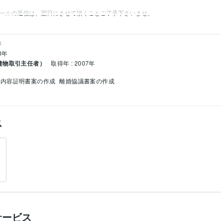
メールの返信は、翌日にさせて頂くことご了承下さいませ。
年
0年
建物取引主任者）
取得年 : 2007年
内容証明書案の作成
離婚協議書案の作成
ス
サービス