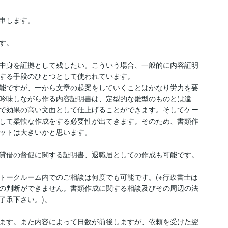
申します。

。

中身を証拠として残したい。こういう場合、一般的に内容証明
する手段のひとつとして使われています。

能ですが、一から文章の起案をしていくことはかなり労力を要
吟味しながら作る内容証明書は、定型的な雛型のものとは違
で効果の高い文面として仕上げることができます。そしてケー
して柔軟な作成をする必要性が出てきます。そのため、書類作
ットは大きいかと思います。

貸借の督促に関する証明書、退職届としての作成も可能です。

トークルーム内でのご相談は何度でも可能です。(※行政書士は
の判断ができません。書類作成に関する相談及びその周辺の法
承下さい。)。

ります。また内容によって日数が前後しますが、依頼を受けた翌