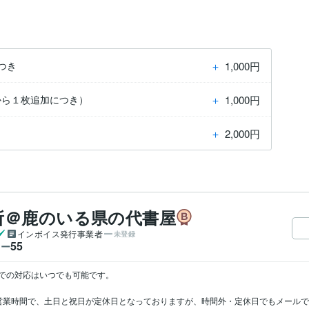
＋
1,000円
つき
＋
1,000円
から１枚追加につき）
＋
2,000円
所＠鹿のいる県の代書屋
インボイス発行事業者
未登録
55
ワー
の対応はいつでも可能です。

までが営業時間で、土日と祝日が定休日となっておりますが、時間外・定休日でもメー