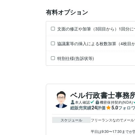
有料オプション
文面の修正や加筆（3回目から）1回分に
協議案等の挿入による枚数加算（4枚目
特別仕様(告訴状等)
ベル行政書士事務
本人確認
機密保持契約(NDA)
24
5.0
総販売実績
評価
フォロ
スケジュール
フリーランスなのでメールで
平日は9:30〜17:30