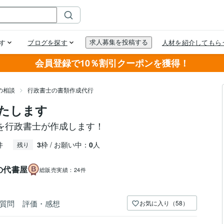
会員登録で10％割引クーポンを獲得！
の相談
行政書士の書類作成代行
たします
を行政書士が作成します！
件
3
枠 / お願い中：
0
人
残り
の代書屋
総販売実績：
24件
質問
評価・感想
お気に入り（58）