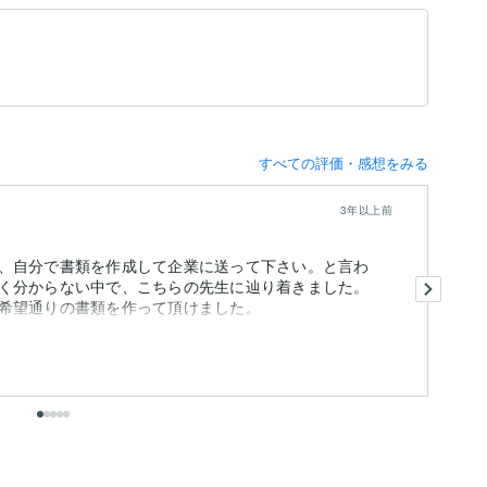
すべての評価・感想をみる
3年以上前
、自分で書類を作成して企業に送って下さい。と言わ
こ
く分からない中で、こちらの先生に辿り着きました。
間
希望通りの書類を作って頂けました。
が
た.
も