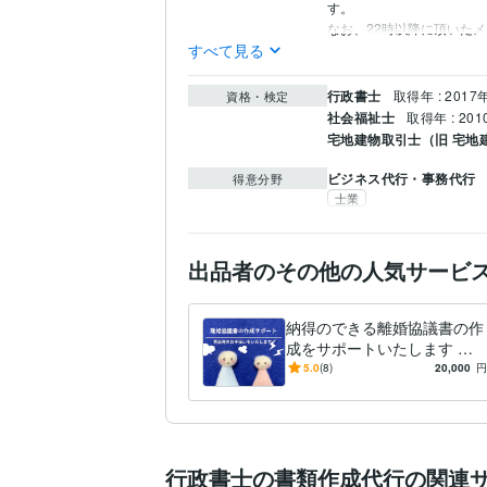
す。

なお、22時以降に頂いた
すべて見る
行政書士
取得年 : 2017
資格・検定
社会福祉士
取得年 : 201
宅地建物取引士（旧 宅地
ビジネス代行・事務代行
得意分野
士業
出品者のその他の人気サービ
納得のできる離婚協議書の作
成をサポートいたします 作
成経験豊富な行政書士が公正
5.0
(8)
20,000
円
証書化を前提にお作りしま
す！
行政書士の書類作成代行の関連