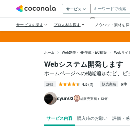
ホーム
Web制作・HP作成・EC構築
Webサ
Webシステム開発します
ホームページへの機能追加など、ビ
6
件
4.5
(2)
販売実績
評価
syun03
総販売実績：
134件
サービス内容
購入時のお願い
評価・感