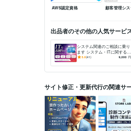
AWS認定資格
顧客管理シス
出品者のその他の人気サービ
システム関連のご相談に乗り
ます システム・ITに関する相
談なんでも承ります
5.0
(41)
9,000
円
サイト修正・更新代行の関連サ