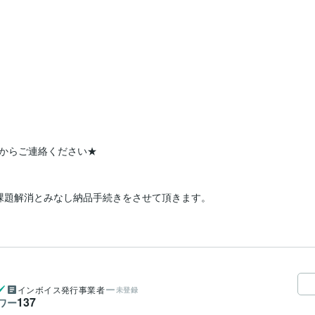
からご連絡ください★

課題解消とみなし納品手続きをさせて頂きます。
インボイス発行事業者
未登録
137
ワー