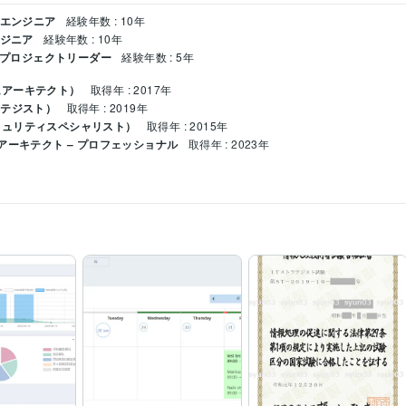
ドエンジニア
経験年数 : 10年
ンジニア
経験年数 : 10年
/ プロジェクトリーダー
経験年数 : 5年
ムアーキテクト）
取得年 : 2017年
ラテジスト）
取得年 : 2019年
キュリティスペシャリスト）
取得年 : 2015年
アーキテクト – プロフェッショナル
取得年 : 2023年
PHP:10年
FuelPHP:5年
Laravel:10年
MySQL:5年
SQLite:5年
Tに関する相談承ります
談
資格
情報処理技術者試験
構築
ホームページ作成やシステム開発承ります
義
ホームページ作成