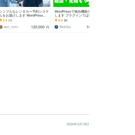
シンプルなレンタカー予約システ
WordPressで独自機能を実装いた
WordPress
ムをお届けします WordPressで
します プラグインでは難しい機
作業します ワー
「予約・決済・管理」までオール
能の実装・サイト独自のカスタマ
以上のエンジニ
5.0
(1)
4.9
(9)
4.9
(21)
インワン
イズ
イズ対応
120,000
100,000
won_2341
WebSys
mmst_012
円
円
2024年3月19日