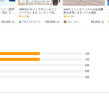
テンツ（質問
JIMDOのサイトデザインをリニ
webサイトにオリジナルの会員機
“読む”よ
ューアルします コンテンツ設計
能を設置します メール認証、ロ
ンツで、問い
～SEO対策までまるっと対応しま
グイン、退会機能等、必要な機能
5.0
(2)
5.0
(1)
す！
をすべてサポート
50,000
150,000
95,000
WEB SACHI LABO
won_2341
円
円
円
1件
1件
0件
0件
0件