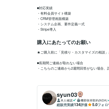
■対応実績

・有料会員サイト構築

・CRM管理画面構築

・システム企画、要件定義一式

・Stripe導入
購入にあたってのお願い
★ご購入前に「見積り・カスタマイズの相談」
■長期間ご連絡が取れない場合

・こちらのご連絡から2週間回答がない場合、
syun03
本人確認
機密保持契約(NDA)
134
5.0
総販売実績
評価
フォロ