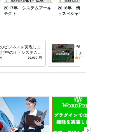
2017年 システムアーキ
2016年 情報セキュリテ
テクト
ィスペシャリスト
のビジネスを実現しま
IPA試験の解説・論文添削
検討中のIT・システム企
『解き方』教えます IPA高度
ポートし、システム開
資格取得者による試験の解
0)
20,000
円
5.0
(11)
8,000
円
現
説・論文添削