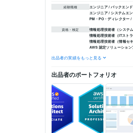
エンジニア / バックエン
経験職種
エンジニア / システムエ
PM・PO・ディレクター 
情報処理技術者（システ
資格・検定
情報処理技術者（ITスト
情報処理技術者（情報セ
AWS 認定ソリューション
出品者の実績をもっと見る
HTML:5年
JavaScript:5年
プログラミング言
語・フレームワーク
IT相談・システム開発
I
得意分野
出品者のポートフォリオ
php
IT資格
ビジネス相
Web制作・HP作成・EC
IT
php
Laravel
要件定