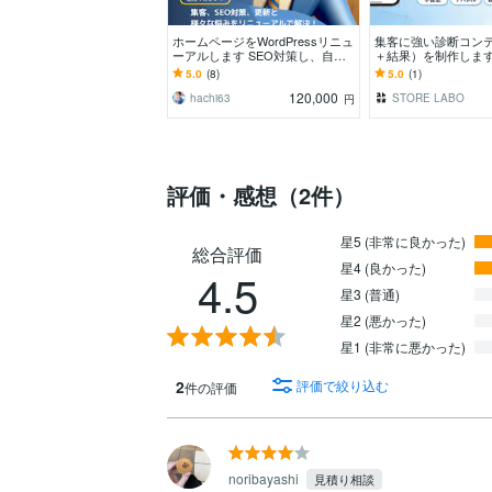
ホームページをWordPressリニュ
集客に強い診断コン
ーアルします SEO対策し、自分
＋結果）を制作します 
で更新して集客まで目指すホーム
り“参加する”コンテ
5.0
(8)
5.0
(1)
ページに！
合わせ率をアップ
120,000
hachi63
STORE LABO
円
評価・感想（2件）
星5 (非常に良かった)
総合評価
星4 (良かった)
4.5
星3 (普通)
星2 (悪かった)
星1 (非常に悪かった)
2
評価で絞り込む
件の評価
noribayashi
見積り相談