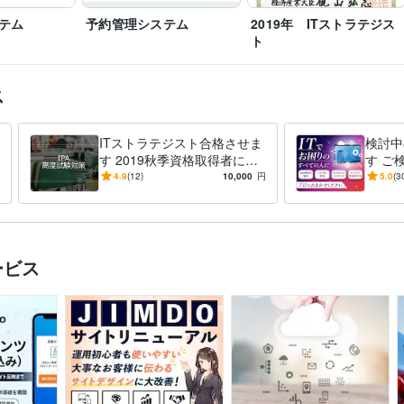
テム
予約管理システム
2019年 ITストラテジス
ト
ス
ITストラテジスト合格させま
検討中
す 2019秋季資格取得者によ
す ご
る個別指導
画をサ
4.9
(12)
10,000
円
5.0
(3
発で実
ービス