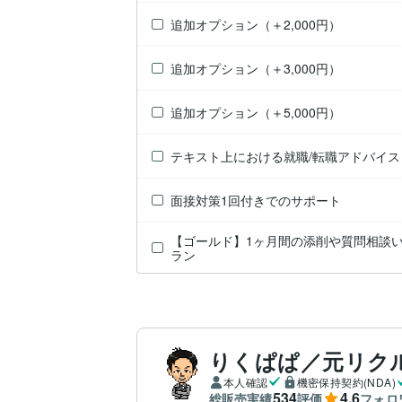
追加オプション（＋2,000円）
追加オプション（＋3,000円）
追加オプション（＋5,000円）
テキスト上における就職/転職アドバイス
面接対策1回付きでのサポート
【ゴールド】1ヶ月間の添削や質問相談
ラン
りくぱぱ／元リク
本人確認
機密保持契約(NDA)
534
4.6
総販売実績
評価
フォロ