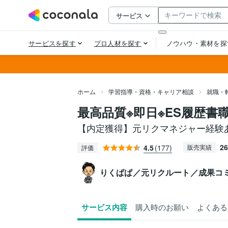
ホーム
学習指導・資格・キャリア相談
就職・
最高品質※即日※ES履歴書
【内定獲得】元リクマネジャー経験あ
26
4.5
(177)
販売実績
評価
りくぱぱ／元リクルート／成果コ
サービス内容
購入時のお願い
よくある