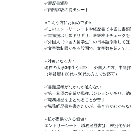
✅履歴書添削

✅内部試験の提出シート

⭐️こんな方にお勧めです⭐️

✅このエントリーシートや経歴書で本当に書類
✅書類提出期限ギリギリ、最終校正チェックをし
✅外国人（中国人留学生）の日本語添削してほし
✅文字数制限がある設問で、文字数を超えてし
⭐️対象となる方⭐️

現在の大学3年生や4年生、外国人の方、中途採
（年齢層も20代～50代の方まで対応可）

✅書類選考がなかなか通らない

✅第一希望の企業や職種ポジションがあり、納
✅職務経歴をまとめることが苦手

✅職務経歴書を書きたいが、書き方がわからない
⭐️私が提供できる価値⭐️

エントリーシート、職務経歴書は、差別化が難