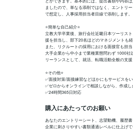
とができます。基本的には、提出書類や内容は人
ましたので、単なる添削ではなく、エントリー
で想定し、人事採用担当者目線で添削します。

⭐️簡単な自己紹介⭐️

立教大学卒業後、旅行会社近畿日本ツーリスト
援を担当し、部下20名ほどのマネジメントも経
また、リクルートの採用における面接官も担当し
大手企業から中小まで業種業態問わず 1000
リーランスとして、就活、転職活動全般の支援
⭐️その他⭐️

✅面接対策/面接練習などほかにもサービスをい
✅ゼロからオンラインで相談しながら、作成し
✅24時間365日対応
購入にあたってのお願い
あなたのエントリーシート、志望動機、履歴書
企業に刺さりやすい書類通過レベルに仕上げて