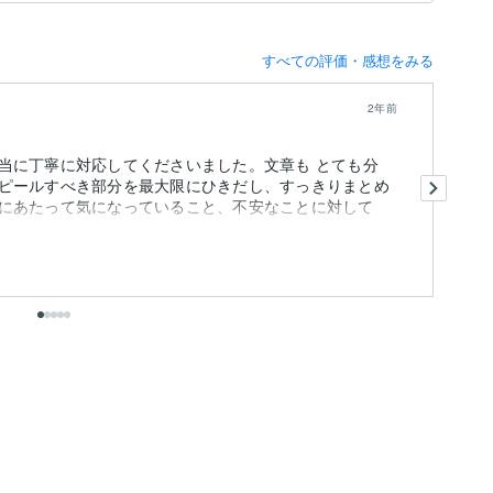
すべての評価・感想をみる
2年前
当に丁寧に対応してくださいました。文章も とても分
依
ピールすべき部分を最大限にひきだし、すっきりまとめ
お
にあたって気になっていること、不安なことに対して
ま
た
も
こ