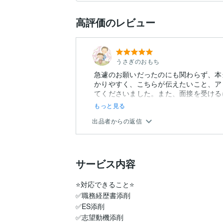
高評価のレビュー
うさぎのおもち
急遽のお願いだったのにも関わらず、本
かりやすく、こちらが伝えたいこと、ア
てくださいました。また、面接を受ける
も...
もっと見る
出品者からの返信
サービス内容
⭐️対応できること⭐️

✅職務経歴書添削

✅ES添削

✅志望動機添削
