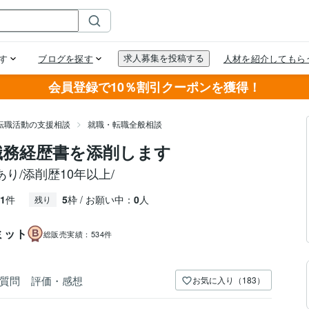
会員登録で10％割引クーポンを獲得！
転職活動の支援相談
就職・転職全般相談
職務経歴書を添削します
り/添削歴10年以上/
1
件
5
枠 / お願い中：
0
人
残り
ミット
総販売実績：
534件
質問
評価・感想
お気に入り（183）