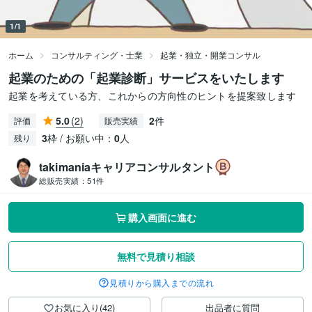
1/1
ホーム
コンサルティング・士業
起業・独立・開業コンサル
起業のための「起業診断」サービスをいたします
起業を考えている方、これからの方向性のヒントを提案致します
5.0
(2)
2
件
評価
販売実績
3
枠 / お願い中：
0
人
残り
takimaniaキャリアコンサルタント
総販売実績：
51件
購入画面に進む
無料で見積り相談
見積りから購入までの流れ
お気に入り(42)
出品者に質問