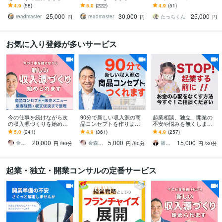
ディスカッション相手と
デアに困った方向け。ビ
ます 経験豊富コンサルが
4.9
(58)
5.0
(222)
4.9
(51)
して相談に乗ります
ジネスアイデア出しまく
強みを活かしたビジネス
25,000
30,000
25,000
り！
設計から集客まで伴走
readmaster
readmaster
たっちくん
円
円
円
お気に入り登録が多いサービス
今の仕事を続けながら次
90分で新しい収入源の商
起業相談、独立、開業の
の収入源づくりを始めら
品コンセプトを作ります
不安や悩みを無くします 1
れます 独自ポジションづ
弱み×強みで競合と比較さ
8の質問で悩みに回答。希
5.0
(241)
4.9
(361)
4.9
(257)
くりからメニュー・集客
れない独自ポジションを
望者には15分ビデオチャ
20,000
5,000
15,000
経路・収支仮説まで整理
整理します
ットOK！
金森正治
金森正治
篠田圭三
円
/90分
円
/90分
円
/30分
起業・独立・開業コンサルの定番サービス