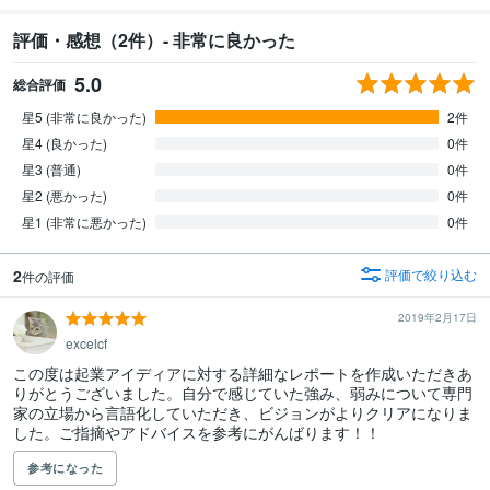
評価・感想（2件）- 非常に良かった
5.0
総合評価
星5 (非常に良かった)
2件
星4 (良かった)
0件
星3 (普通)
0件
星2 (悪かった)
0件
星1 (非常に悪かった)
0件
2
評価で絞り込む
件の評価
2019年2月17日
excelcf
この度は起業アイディアに対する詳細なレポートを作成いただきあ
りがとうございました。自分で感じていた強み、弱みについて専門
家の立場から言語化していただき、ビジョンがよりクリアになりま
した。ご指摘やアドバイスを参考にがんばります！！
参考になった