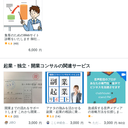
集客のためのWebサイト
診断をいたします 御社の
強みを活かしライバル会
4.9
(49)
社に差をつけるサイト診
6,000
断です
円
起業・独立・開業コンサルの関連サービス
開業までの流れをサポー
アナタの強みを活かせる
急成長する音声メディア
トします これから開業を
副業・起業の相談に乗り
の攻略方法を伝授します
考えている個人事業をし
ます 得意を仕事にするは
新メディアはスタートの
4.9
(33)
5.0
(14)
-
ている人にオススメで
じめの一歩を現役マーケ
タイミングで攻略するこ
3,000
3,000
3,000
す！
ターがお手伝い！
とが鍵を握ります
JIBO
こじ＠総合ビジネスコンサルタント
ただひろ 思考の片づけ専門コーチ
円
円
円
/60分