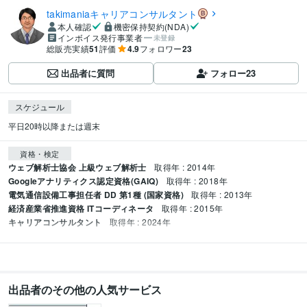
takimaniaキャリアコンサルタント
本人確認
機密保持契約(NDA)
インボイス発行事業者
未登録
総販売実績
51
評価
4.9
フォロワー
23
出品者に質問
フォロー
23
スケジュール
平日20時以降または週末
資格・検定
ウェブ解析士協会 上級ウェブ解析士
取得年 : 2014年
Googleアナリティクス認定資格(GAIQ)
取得年 : 2018年
電気通信設備工事担任者 DD 第1種 (国家資格)
取得年 : 2013年
経済産業省推進資格 ITコーディネータ
取得年 : 2015年
キャリアコンサルタント
取得年 : 2024年
出品者のその他の人気サービス