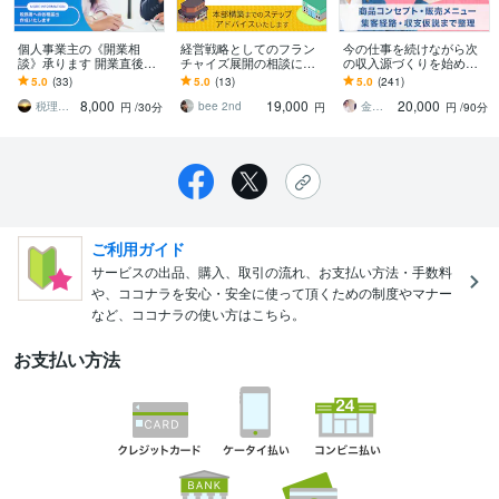
個人事業主の《開業相
経営戦略としてのフラン
今の仕事を続けながら次
談》承ります 開業直後の
チャイズ展開の相談に乗
の収入源づくりを始めら
方、今から開業される方
ります フランチャイズ化
れます 独自ポジションづ
5.0
(33)
5.0
(13)
5.0
(241)
はぜひ！スタートから順
する為に確認する点やス
くりからメニュー・集客
8,000
19,000
20,000
調に！
テップをお伝えします！
経路・収支仮説まで整理
税理士ひなた
bee 2nd
金森正治
円
/30分
円
円
/90分
ご利用ガイド
サービスの出品、購入、取引の流れ、お支払い方法・手数料
や、ココナラを安心・安全に使って頂くための制度やマナー
など、ココナラの使い方はこちら。
お支払い方法