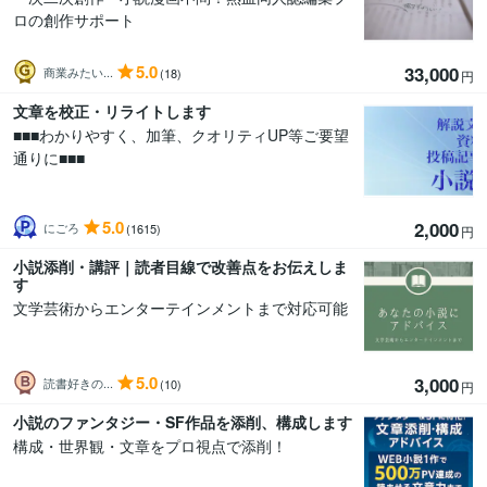
ロの創作サポート
5.0
33,000
商業みたい...
(18)
円
文章を校正・リライトします
■■■わかりやすく、加筆、クオリティUP等ご要望
通りに■■■
5.0
2,000
にごろ
(1615)
円
小説添削・講評｜読者目線で改善点をお伝えしま
す
文学芸術からエンターテインメントまで対応可能
5.0
3,000
読書好きの...
(10)
円
小説のファンタジー・SF作品を添削、構成します
構成・世界観・文章をプロ視点で添削！