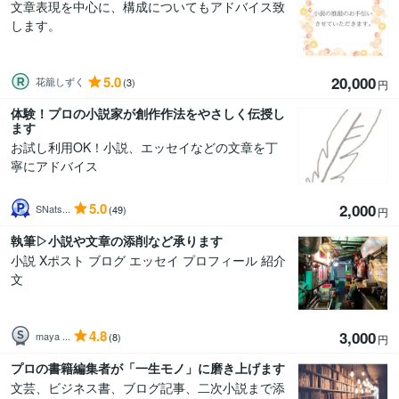
文章表現を中心に、構成についてもアドバイス致
します。
5.0
20,000
花籠しずく
(3)
円
体験！プロの小説家が創作作法をやさしく伝授し
ます
お試し利用OK！小説、エッセイなどの文章を丁
寧にアドバイス
5.0
2,000
SNats...
(49)
円
執筆▷小説や文章の添削など承ります
小説 Xポスト ブログ エッセイ プロフィール 紹介
文
4.8
3,000
maya ...
(8)
円
プロの書籍編集者が「一生モノ」に磨き上げます
文芸、ビジネス書、ブログ記事、二次小説まで添