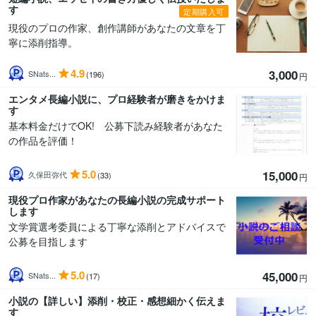
す
定期購入可
現役のプロの作家、創作講師があなたの文章を丁
寧に添削指導。
4.9
3,000
SNats...
(196)
円
エンタメ長編小説に、プロ経験者が磨きをかけま
す
基本料金だけでOK! 公募下読み経験者があなた
の作品を評価！
5.0
15,000
久保田弥代
(33)
円
現役プロ作家があなたの長編小説の完成サポート
します
文学賞選考委員による丁寧な添削とアドバイスで
公募を目指します
5.0
45,000
SNats...
(17)
円
小説の【詳しい】添削・校正・感想細かく伝えま
す