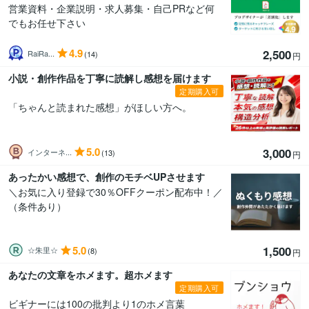
営業資料・企業説明・求人募集・自己PRなど何
でもお任せ下さい
4.9
2,500
RaiRa...
(14)
円
小説・創作作品を丁寧に読解し感想を届けます
定期購入可
「ちゃんと読まれた感想」がほしい方へ。
5.0
3,000
インターネ...
(13)
円
あったかい感想で、創作のモチベUPさせます
＼お気に入り登録で30％OFFクーポン配布中！／
（条件あり）
5.0
1,500
☆朱里☆
(8)
円
あなたの文章をホメます。超ホメます
定期購入可
ビギナーには100の批判より1のホメ言葉