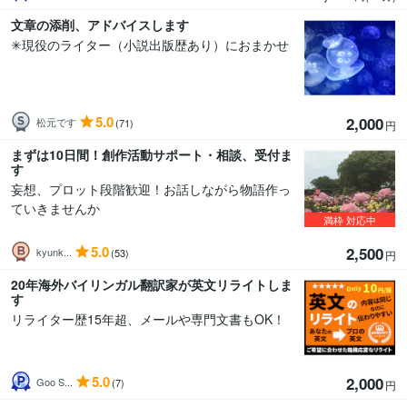
文章の添削、アドバイスします
✳︎現役のライター（小説出版歴あり）におまかせ
5.0
2,000
松元です
(71)
円
まずは10日間！創作活動サポート・相談、受付ま
す
妄想、プロット段階歓迎！お話しながら物語作っ
ていきませんか
満枠
対応中
5.0
2,500
kyunk...
(53)
円
20年海外バイリンガル翻訳家が英文リライトしま
す
リライター歴15年超、メールや専門文書もOK！
5.0
2,000
Goo S...
(7)
円