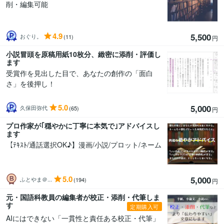
削・編集可能
4.9
5,500
おぐり。
(11)
円
小説冒頭を原稿用紙10枚分、緻密に添削・評価し
ます
受賞作を見出した目で、あなたの創作の「面白
さ」を後押し！
5.0
5,000
久保田弥代
(65)
円
プロ作家が｢穏やかに丁寧に本気で｣アドバイスし
ます
【ﾃｷｽﾄ/通話選択OK♪】漫画/小説/プロット/ネーム
5.0
5,000
ふとやま＠...
(194)
円
元・国語科教員の編集者が校正・添削・代筆しま
す
定期購入可
AIにはできない「一貫性と責任ある校正・代筆」