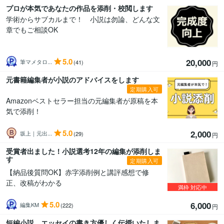
プロが本気であなたの作品を添削・校閲します
学術からサブカルまで！ 小説は勿論、どんな文
章でもご相談OK
5.0
20,000
筆マメタロ...
(41)
円
元書籍編集者が小説のアドバイスをします
定期購入可
Amazonベストセラー担当の元編集者が原稿を本
気で添削！
5.0
2,000
坂上｜元出...
(29)
円
受賞者出ました！小説選考12年の編集が添削しま
す
定期購入可
【納品後質問OK】赤字添削例と講評感想で修
正、改稿がわかる
満枠
対応中
5.0
6,000
編集KM
(222)
円
短編小説、エッセイの書き方優しく伝授いたしま