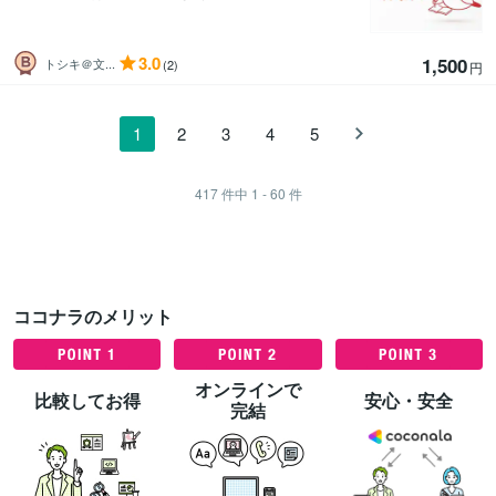
3.0
1,500
トシキ＠文...
(2)
円
1
2
3
4
5
417
件中
1 - 60
件
ココナラのメリット
オンラインで
比較してお得
安心・安全
完結