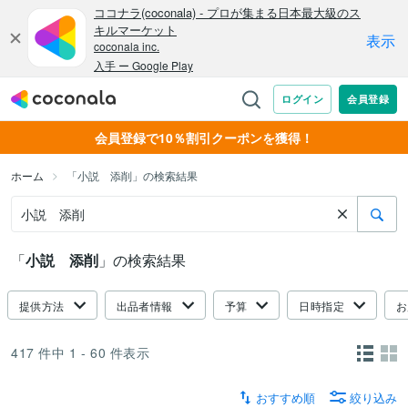
会員登録で10％割引クーポンを獲得！
ホーム
「小説 添削」の検索結果
「
小説 添削
」の検索結果
提供方法
出品者情報
予算
日時指定
お
417
件中
1 - 60
件表示
おすすめ順
絞り込み