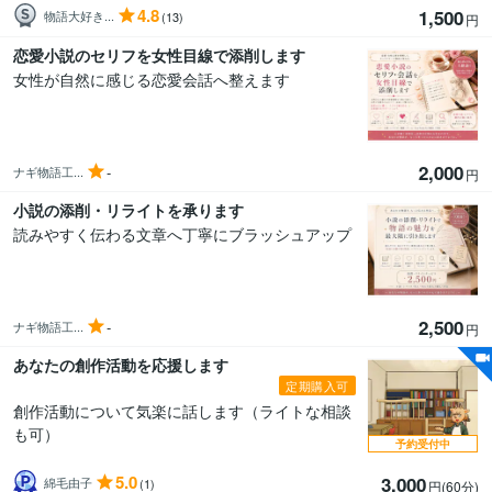
4.8
1,500
物語大好き...
(13)
円
恋愛小説のセリフを女性目線で添削します
女性が自然に感じる恋愛会話へ整えます
2,000
-
ナギ物語工...
円
小説の添削・リライトを承ります
読みやすく伝わる文章へ丁寧にブラッシュアップ
2,500
-
ナギ物語工...
円
あなたの創作活動を応援します
定期購入可
創作活動について気楽に話します（ライトな相談
も可）
予約受付中
5.0
3,000
綿毛由子
(1)
円(60分
)