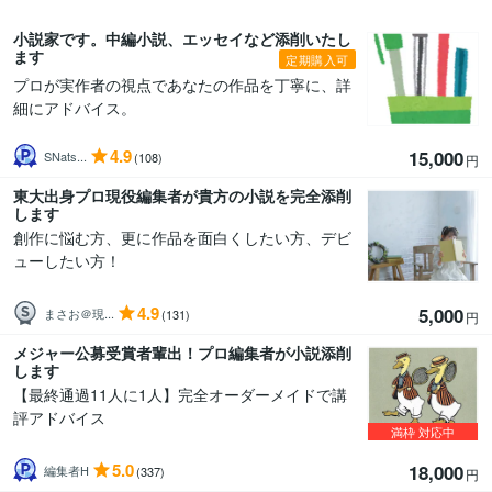
小説家です。中編小説、エッセイなど添削いたし
ます
定期購入可
プロが実作者の視点であなたの作品を丁寧に、詳
細にアドバイス。
4.9
15,000
SNats...
(108)
円
東大出身プロ現役編集者が貴方の小説を完全添削
します
創作に悩む方、更に作品を面白くしたい方、デビ
ューしたい方！
4.9
5,000
まさお＠現...
(131)
円
メジャー公募受賞者輩出！プロ編集者が小説添削
します
【最終通過11人に1人】完全オーダーメイドで講
評アドバイス
満枠
対応中
5.0
18,000
編集者H
(337)
円