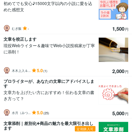
初めてでも安心♪15000文字以内の小説に愛を込
めた感想文
1,500
-
むぎ飯
円
文章を校正します
現役Webライター＆趣味でWeb小説投稿家が丁寧
に添削！
5.0
2,000
木木上入＆...
(1)
円
プロライターが、あなたの文章にアドバイスしま
す
文章力を上げたい方におすすめ！伝わる文章の書
き方って？
5.0
5,000
水月（みつ...
(25)
円
文章添削｜差別化➕商品の魅力を最大限引き出し
ます
定期購入可