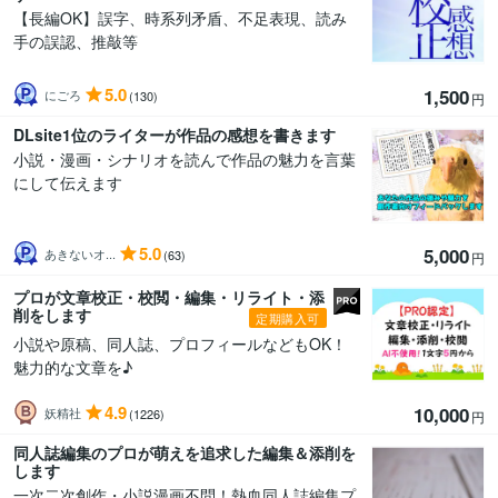
【長編OK】誤字、時系列矛盾、不足表現、読み
手の誤認、推敲等
5.0
1,500
にごろ
(130)
円
DLsite1位のライターが作品の感想を書きます
小説・漫画・シナリオを読んで作品の魅力を言葉
にして伝えます
5.0
5,000
あきないオ...
(63)
円
プロが文章校正・校閲・編集・リライト・添
削をします
定期購入可
小説や原稿、同人誌、プロフィールなどもOK！
魅力的な文章を♪
4.9
10,000
妖精社
(1226)
円
同人誌編集のプロが萌えを追求した編集＆添削を
します
一次二次創作・小説漫画不問！熱血同人誌編集プ