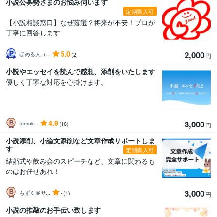
小説公募勢さまのお悩み伺います
定期購入可
【小説相談窓口】なぜ落選？将来が不安！プロが
丁寧に回答します
5.0
2,000
ほめる人（...
(2)
円
小説やエッセイを読んで感想、添削をいたします
優しく丁寧な対応を心掛けます。
4.9
3,000
tamak...
(16)
円
小説添削、小論文添削など文章作成サポートしま
す
定期購入可
結婚式や飲み会のスピーチなど、文章に関わるも
のはお任せあれ！
3,000
-
もずく＠サ...
(1)
円
小説の推敲のお手伝い致します