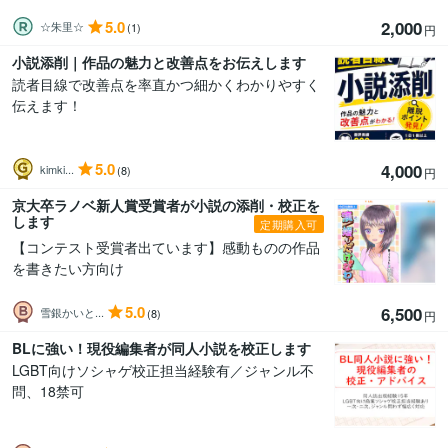
5.0
2,000
☆朱里☆
(1)
円
小説添削｜作品の魅力と改善点をお伝えします
読者目線で改善点を率直かつ細かくわかりやすく
伝えます！
5.0
4,000
kimki...
(8)
円
京大卒ラノベ新人賞受賞者が小説の添削・校正を
します
定期購入可
【コンテスト受賞者出ています】感動ものの作品
を書きたい方向け
5.0
6,500
雪銀かいと...
(8)
円
BLに強い！現役編集者が同人小説を校正します
LGBT向けソシャゲ校正担当経験有／ジャンル不
問、18禁可