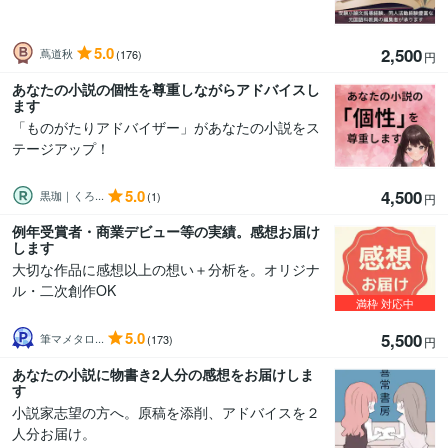
5.0
2,500
蔦道秋
(176)
円
あなたの小説の個性を尊重しながらアドバイスし
ます
「ものがたりアドバイザー」があなたの小説をス
テージアップ！
5.0
4,500
黒珈｜くろ...
(1)
円
例年受賞者・商業デビュー等の実績。感想お届け
します
大切な作品に感想以上の想い＋分析を。オリジナ
ル・二次創作OK
満枠
対応中
5.0
5,500
筆マメタロ...
(173)
円
あなたの小説に物書き2人分の感想をお届けしま
す
小説家志望の方へ。原稿を添削、アドバイスを２
人分お届け。