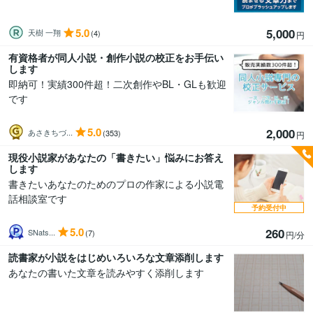
5.0
5,000
天樹 一翔
(4)
円
有資格者が同人小説・創作小説の校正をお手伝い
します
即納可！実績300件超！二次創作やBL・GLも歓迎
です
5.0
2,000
あさきちづ...
(353)
円
現役小説家があなたの「書きたい」悩みにお答え
します
書きたいあなたのためのプロの作家による小説電
話相談室です
予約受付中
5.0
260
SNats...
(7)
円/分
読書家が小説をはじめいろいろな文章添削します
あなたの書いた文章を読みやすく添削します