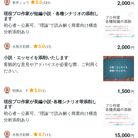
5.0
2,000
蒼井シュウ
(121)
円
現役プロ作家が短編小説・各種シナリオの添削し
ます
初心者～公募可。”理論”で読み解く商業向け構造
分析添削あり
5.0
2,000
水無月彩椰...
(17)
円
小説・エッセイを添削いたします
客観的な意見やアドバイスが必要な際、ご利用く
ださい。
5.0
1,500
朝摘み F
(1)
円
現役プロ作家が長編小説･各種シナリオ等添削し
ます
初心者～公募可。”理論”で読み解く商業向け構造
分析添削あり
4.7
15,000
水無月彩椰...
(11)
円