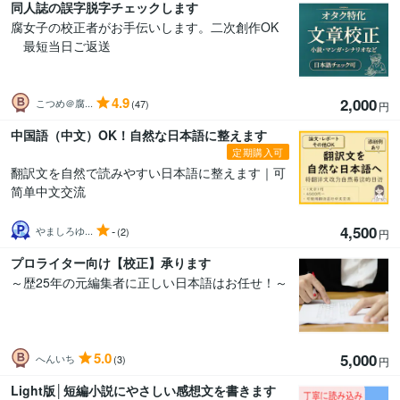
同人誌の誤字脱字チェックします
腐女子の校正者がお手伝いします。二次創作OK
最短当日ご返送
4.9
2,000
こつめ＠腐...
(47)
円
中国語（中文）OK！自然な日本語に整えます
定期購入可
翻訳文を自然で読みやすい日本語に整えます｜可
简单中文交流
4,500
-
やましろゆ...
(2)
円
プロライター向け【校正】承ります
～歴25年の元編集者に正しい日本語はお任せ！～
5.0
5,000
へんいち
(3)
円
Light版│短編小説にやさしい感想文を書きます