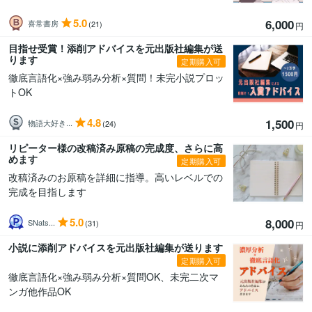
5.0
6,000
喜常書房
(21)
円
目指せ受賞！添削アドバイスを元出版社編集が送
ります
定期購入可
徹底言語化×強み弱み分析×質問！未完小説プロッ
トOK
4.8
1,500
物語大好き...
(24)
円
リピーター様の改稿済み原稿の完成度、さらに高
めます
定期購入可
改稿済みのお原稿を詳細に指導。高いレベルでの
完成を目指します
5.0
8,000
SNats...
(31)
円
小説に添削アドバイスを元出版社編集が送ります
定期購入可
徹底言語化×強み弱み分析×質問OK、未完二次マ
ンガ他作品OK