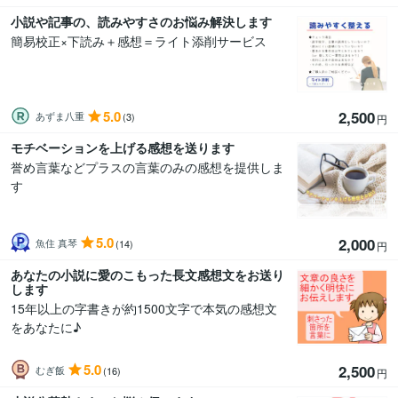
小説や記事の、読みやすさのお悩み解決します
簡易校正×下読み＋感想＝ライト添削サービス
5.0
2,500
あずま八重
(3)
円
モチベーションを上げる感想を送ります
誉め言葉などプラスの言葉のみの感想を提供しま
す
5.0
2,000
魚住 真琴
(14)
円
あなたの小説に愛のこもった長文感想文をお送り
します
15年以上の字書きが約1500文字で本気の感想文
をあなたに♪
5.0
2,500
むぎ飯
(16)
円