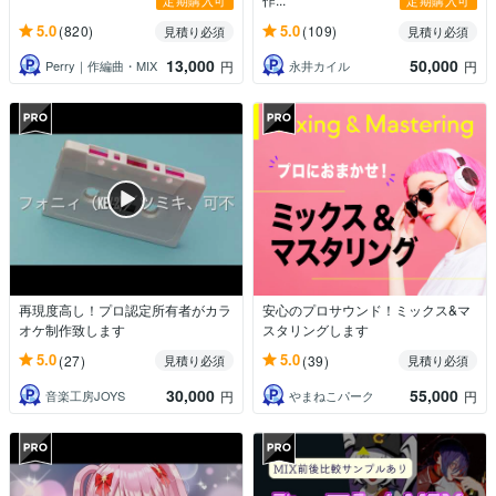
定期購入可
定期購入可
5.0
5.0
(820)
(109)
見積り必須
見積り必須
13,000
50,000
Perry｜作編曲・MIX
永井カイル
円
円
再現度高し！プロ認定所有者がカラ
安心のプロサウンド！ミックス&マ
オケ制作致します
スタリングします
5.0
5.0
(27)
(39)
見積り必須
見積り必須
30,000
55,000
音楽工房JOYS
やまねこパーク
円
円