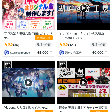
プロ認定！現役女性作曲家がオリジ
オリコン一位、ミリオンの実績あ
ナ...
り、作編曲します
定期購入可
5.0
5.0
(86)
(427)
見積り必須
見積り必須
65,000
60,000
Studio☆BooBee
湖畔の音工房
円
円
Vtuberに大人気！歌ってみたの...
圧倒的実績！日本アカデミー賞受賞
作...