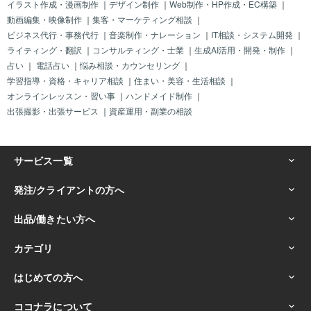
イラスト作成・漫画制作
｜
デザイン制作
｜
Web制作・HP作成・EC構築
｜
動画編集・映像制作
｜
集客・マーケティング相談
｜
ビジネス代行・事務代行
｜
音楽制作・ナレーション
｜
IT相談・システム開発
｜
ライティング・翻訳
｜
コンサルティング・士業
｜
生成AI活用・開発・制作
｜
占い
｜
電話占い
｜
悩み相談・カウンセリング
｜
学習指導・資格・キャリア相談
｜
住まい・美容・生活相談
｜
オンラインレッスン・習い事
｜
ハンドメイド制作
｜
出張撮影・出張サービス
｜
資産運用・副業の相談