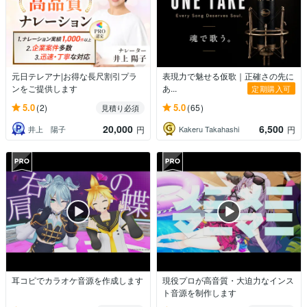
元日テレアナ|お得な長尺割引プラ
表現力で魅せる仮歌｜正確さの先に
ンをご提供します
あ...
定期購入可
5.0
5.0
(2)
(65)
見積り必須
20,000
6,500
井上 陽子
Kakeru Takahashi
円
円
耳コピでカラオケ音源を作成します
現役プロが高音質・大迫力なインス
ト音源を制作します