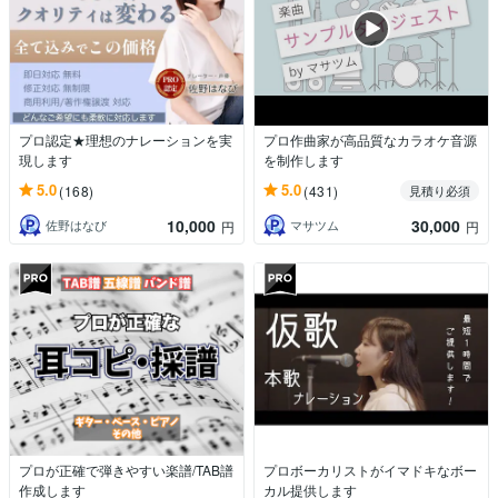
プロ認定★理想のナレーションを実
プロ作曲家が高品質なカラオケ音源
現します
を制作します
5.0
5.0
(168)
(431)
見積り必須
10,000
30,000
佐野はなび
マサツム
円
円
プロが正確で弾きやすい楽譜/TAB譜
プロボーカリストがイマドキなボー
作成します
カル提供します