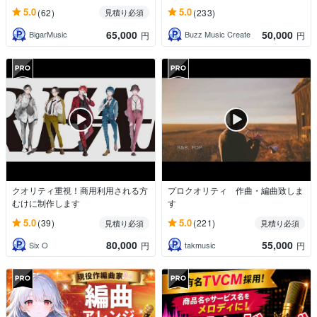
5.0
5.0
(62)
(233)
見積り必須
65,000
50,000
BigarMusic
Buzz Music Create
円
円
クオリティ重視！商用利用される方
プロクオリティ 作曲・編曲致しま
むけに制作します
す
5.0
5.0
(39)
(221)
見積り必須
見積り必須
80,000
55,000
Six O
takmusic
円
円