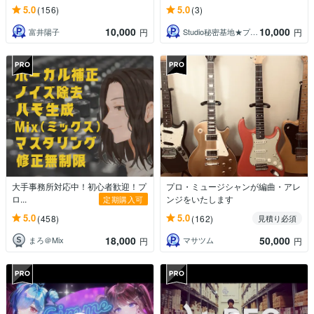
5.0
5.0
(156)
(3)
10,000
10,000
富井陽子
Studio秘密基地★プロ声優＆プロ集団
円
円
大手事務所対応中！初心者歓迎！プ
プロ・ミュージシャンが編曲・アレ
ロ...
ンジをいたします
定期購入可
5.0
5.0
(458)
(162)
見積り必須
18,000
50,000
まろ＠Mix
マサツム
円
円