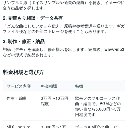
サンプル音源（ボイスサンプルや過去の楽曲）を聴き、イメージに
合う出品者を探します。
見積もり相談・データ共有
「どんな曲にしたいか」を伝え、原稿や参考音源を送ります。ギガ
ファイル便などの外部ストレージを使うこともあります。
制作・修正・納品
初稿（デモ）を確認し、修正指示を出します。完成後、wavやmp3
などの形式で納品されます。
料金相場と選び方
サービス内容
料金相場
特徴
作曲・編曲
3万円〜10万円
歌モノのフルコーラス作
程度
曲・編曲で。BGMなどの
短い曲なら5,000円〜3万
円程度です
MIX・マスタ
3,000円〜1万
ボーカルMIXで1曲。ピ