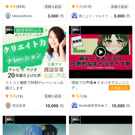
4.9
5.0
(536)
(416)
見積り必須
見積り必須
3,000
5,000
MelodyWorks
青により｜マルチクリエイター
円
円
コミコミ価格で30秒ナレーションお
現役プロ声優★スタジオでエンジニ
届けします
ア...
定期購入可
5.0
5.0
(19)
(9)
見積り必須
10,000
10,000
渡辺奈菜
Studio秘密基地★プロ声優＆プロ集団
円
円