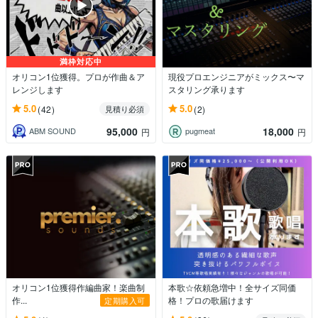
満枠対応中
オリコン1位獲得。プロが作曲＆ア
現役プロエンジニアがミックス〜マ
レンジします
スタリング承ります
5.0
5.0
(42)
(2)
見積り必須
95,000
18,000
ABM SOUND
pugmeat
円
円
オリコン1位獲得作編曲家！楽曲制
本歌☆依頼急増中！全サイズ同価
作...
格！プロの歌届けます
定期購入可