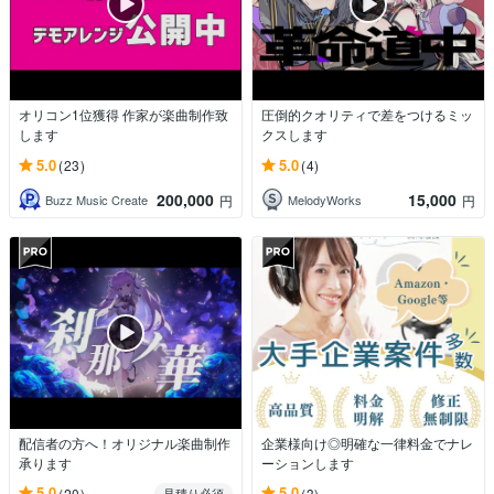
オリコン1位獲得 作家が楽曲制作致
圧倒的クオリティで差をつけるミッ
します
クスします
5.0
5.0
(23)
(4)
200,000
15,000
Buzz Music Create
MelodyWorks
円
円
配信者の方へ！オリジナル楽曲制作
企業様向け◎明確な一律料金でナレ
承ります
ーションします
5.0
5.0
(20)
(3)
見積り必須