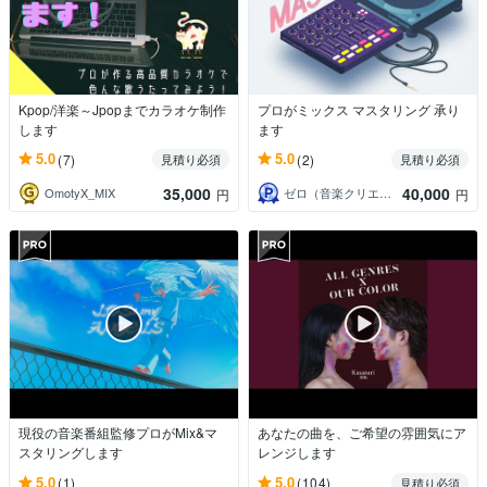
Kpop/洋楽～Jpopまでカラオケ制作
プロがミックス マスタリング 承り
します
ます
5.0
5.0
(7)
(2)
見積り必須
見積り必須
35,000
40,000
OmotyX_MIX
ゼロ（音楽クリエイター）
円
円
現役の音楽番組監修プロがMix&マ
あなたの曲を、ご希望の雰囲気にア
スタリングします
レンジします
5.0
5.0
(1)
(104)
見積り必須