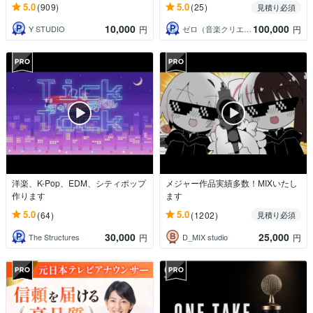
5.0
5.0
(909)
(25)
見積り必須
10,000
100,000
Y STUDIO
ゼロ（音楽クリエイター）
円
円
洋楽、K-Pop、EDM、シティポップ
メジャー作品実績多数！MIXいたし
作ります
ます
5.0
5.0
(64)
(1202)
見積り必須
30,000
25,000
The Structures
D_MIX studio
円
円