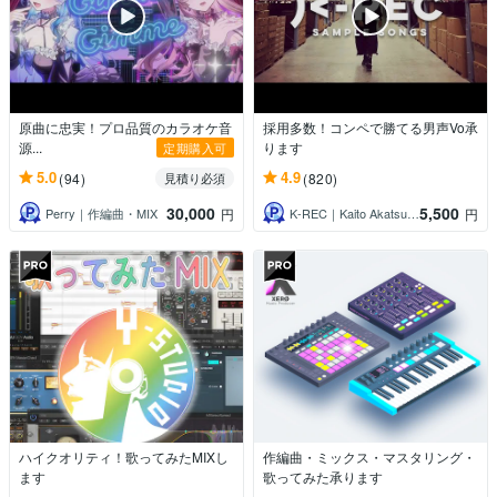
原曲に忠実！プロ品質のカラオケ音
採用多数！コンペで勝てる男声Vo承
源...
ります
定期購入可
5.0
4.9
(94)
(820)
見積り必須
30,000
5,500
Perry｜作編曲・MIX
K‐REC｜Kaito Akatsuka
円
円
ハイクオリティ！歌ってみたMIXし
作編曲・ミックス・マスタリング・
ます
歌ってみた承ります