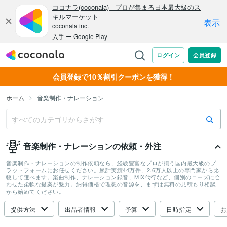
会員登録で10％割引クーポンを獲得！
ホーム
音楽制作・ナレーション
音楽制作・ナレーションの依頼・外注
音楽制作・ナレーションの制作依頼なら、経験豊富なプロが揃う国内最大級のプ
ラットフォームにお任せください。累計実績44万件、2.6万人以上の専門家から比
較して選べます。楽曲制作、ナレーション録音、MIX代行など、個別のニーズに合
わせた柔軟な提案が魅力。納得価格で理想の音源を、まずは無料の見積もり相談
から始めてください。
提供方法
出品者情報
予算
日時指定
お