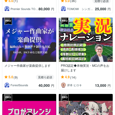
5.0
5.0
(1)
(36)
見積り必須
80,000
25,000
Premier Sounds TOKYO
TOMOMI シンガー・ボーカル講師
円
円
メジャー作曲家が楽曲提供します
PRO認定◆本物実況・MCの声をお
届けします
5.0
4.9
(9)
(14)
見積り必須
40,000
13,000
ForestSounds
岸本 ヒロキ
円
円