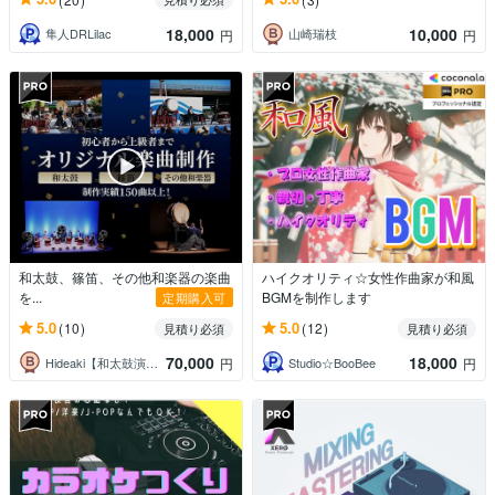
18,000
10,000
隼人DRLilac
山崎瑞枝
円
円
和太鼓、篠笛、その他和楽器の楽曲
ハイクオリティ☆女性作曲家が和風
を...
BGMを制作します
定期購入可
5.0
5.0
(10)
(12)
見積り必須
見積り必須
70,000
18,000
Hideaki【和太鼓演奏・作曲・指導】
Studio☆BooBee
円
円