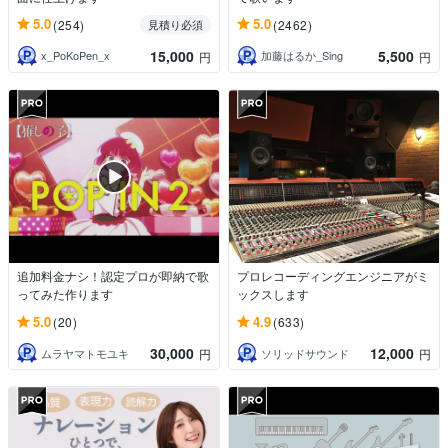
5.0
5.0
(254)
(2462)
見積り必須
15,000
5,500
x_PoKoPen_x
加藤はるか_Sing
円
円
追加料金ナシ！認定プロが即納で歌
プロレコーディングエンジニアがミ
ってみた作ります
ックスします
5.0
4.9
(20)
(633)
30,000
12,000
ムラヤマトモユキ
ソリッドサウンド
円
円