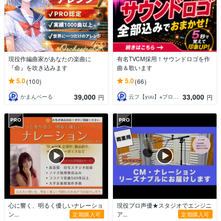
現役作編曲家があなたの楽曲に
有名TVCM採用！サウンドロゴを作
『命』を吹き込みます
曲＆歌います
5.0
5.0
(100)
(66)
39,000
33,000
かまんベーる
云フ【yuu】※プロフィールご確認下さい
円
円
心に響く、明るく優しいナレーショ
現役プロ声優★スタジオでエンジニ
ン...
ア...
定期購入可
定期購入可