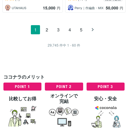
15,000
50,000
UTAHAUS
Perry｜作編曲・MIX
円
円
1
2
3
4
5
29,745
件中
1 - 60
件
ココナラのメリット
オンラインで
比較してお得
安心・安全
完結