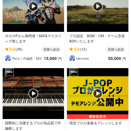
ボカロPさん御用達！MIX&マスタリ
プロ認定 BGM・CM・ゲーム音楽
ング致します
制作いたします
5.0
5.0
(29)
(12)
見積り必須
見積り必須
15,000
50,000
Perry｜作編曲・MIX
takmusic
円
円
満枠対応中
国際的に活躍するプロが高品質で作
現役プロが楽曲をアレンジします
編曲します