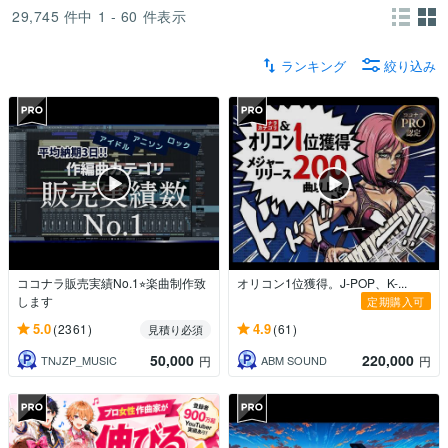
29,745
件中
1 - 60
件表示
ランキング
絞り込み
ココナラ販売実績No.1⭐︎楽曲制作致
オリコン1位獲得。J-POP、K-...
します
定期購入可
5.0
4.9
(2361)
(61)
見積り必須
50,000
220,000
TNJZP_MUSIC
ABM SOUND
円
円