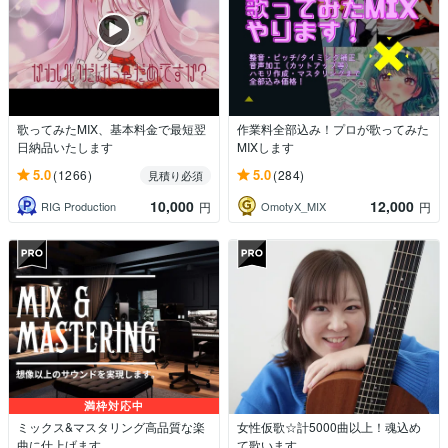
歌ってみたMIX、基本料金で最短翌
作業料全部込み！プロが歌ってみた
日納品いたします
MIXします
5.0
5.0
(1266)
(284)
見積り必須
10,000
12,000
RIG Production
OmotyX_MIX
円
円
満枠対応中
ミックス&マスタリング高品質な楽
女性仮歌☆計5000曲以上！魂込め
曲に仕上げます
て歌います