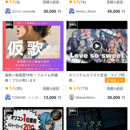
5.0
5.0
(9)
(74)
見積り必須
見積り必須
30,000
45,000
ほのか coconala
Senaru_Music
円
円
仮歌☆歌唱歴16年！フルでも同価
オリジナルカラオケ音源・ライブ同
格！プロが歌います
期...
定期購入可
5.0
4.9
(35)
(170)
見積り必須
見積り必須
13,000
30,000
TOMOMI シンガー・ボーカル講師
MelodyWorks
円
円