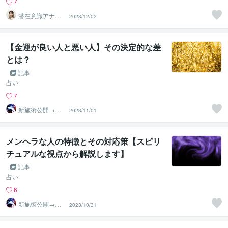
7
潜在意識アナリ
2023/12/02
スト 吉村京子
【金運が良い人と悪い人】その決定的な差
とは？
記事
占い
7
新施術公開→≪
2023/11/01
相手意識強制変
化≫◆星桜龍
メンヘラな人の特徴とその対応策【スピリ
チュアルな視点から解説します】
記事
占い
6
新施術公開→≪
2023/10/31
相手意識強制変
化≫◆星桜龍