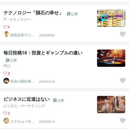
化≫◆星桜龍
テクノロジー「隕石の幸せ」
記事
IT・テクノロジー
4
鏡面反射デジタ
2023/08/22
ルアート製作所
（鈴木穣）
毎日投稿16：投資とギャンブルの違い
記事
学び
3
投資の羅針盤＠F
2025/04/16
IRE案内人
ビジネスに近道はない
記事
ビジネス・マーケティング
3
ささちゅう＠集
2024/03/14
客コンサル25年
目