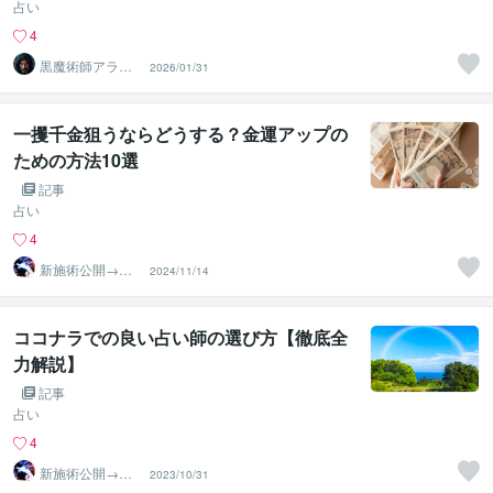
占い
4
黒魔術師アラジ
2026/01/31
ン
一攫千金狙うならどうする？金運アップの
ための方法10選
記事
占い
4
新施術公開→≪
2024/11/14
相手意識強制変
化≫◆星桜龍
ココナラでの良い占い師の選び方【徹底全
力解説】
記事
占い
4
新施術公開→≪
2023/10/31
相手意識強制変