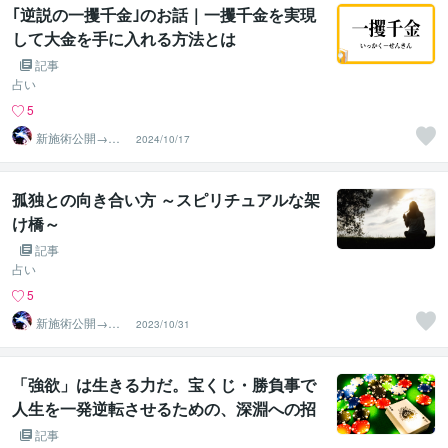
｢逆説の一攫千金｣のお話｜一攫千金を実現
して大金を手に入れる方法とは
記事
占い
5
新施術公開→≪
2024/10/17
相手意識強制変
化≫◆星桜龍
孤独との向き合い方 ～スピリチュアルな架
け橋～
記事
占い
5
新施術公開→≪
2023/10/31
相手意識強制変
化≫◆星桜龍
「強欲」は生きる力だ。宝くじ・勝負事で
人生を一発逆転させるための、深淵への招
待状。
記事