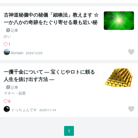
古神道秘儀中の秘儀「細喚法」教えます ☆
一か八かの奇跡をたぐり寄せる最も近い秘
法☆
記事
占い
1
konsan
2023/12/25
一攫千金について ― 宝くじやロトに頼る
人生を抜け出す方法 ―
記事
マネー・副業
0
ぐっちょんです
2025/11/14
1