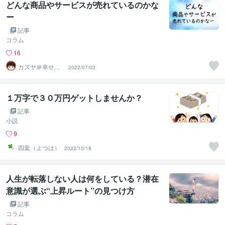
どんな商品やサービスが売れているのかな
ー
記事
コラム
16
カズヤ＠幸せア
2022/07/03
ドバイザー
１万字で３０万円ゲットしませんか？
記事
小説
9
四葉（よつは）
2022/10/18
人生が転落しない人は何をしている？潜在
意識が選ぶ“上昇ルート”の見つけ方
記事
コラム