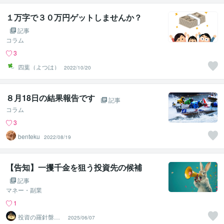
１万字で３０万円ゲットしませんか？
記事
コラム
3
四葉（よつは）
2022/10/20
８月18日の結果報告です
記事
コラム
3
benteku
2022/08/19
【告知】一攫千金を狙う投資先の候補
記事
マネー・副業
1
投資の羅針盤＠F
2025/06/07
IRE案内人