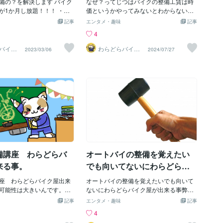
備の？を解決します バイク
なぜ？ってじつはバイクの整備工賃は時
工具を使うのは難しいです
れており、適切なバランスと剛性を持つ
が1か月し放題！！！ ・例
価というかやってみないとわからないん
使うとそのぶんコストがか
ことが求められます。また、ホイールの
ートバイに乗った感じがふにゃ
ですね。それはなぜか？それは錆びて固
記事
エンタメ・趣味
記事
の会社との値段競争に負担
デザインや仕上げは、オートバイの外観
A.タイヤの空気圧の調整して
着してるような部品を外したりするのは
4
辺んが難しいですねそこで
や個性を表現するために重要な要素でも
タイヤを押してみて様子を見
ずっと工賃が高くなるんです。え？？？
いじりのは好きな工具を！
あります。
ん事でもお答えします（調べ
プロなんだからそれを見込みの値段だ
バイク
わらどらバイク
2023/03/06
2024/07/27
屋
せ？そうですね。だからいくらぐらいか
かる？と聞かれると「そうですね。がい
さんで〇〇〇ぐらい」と高めには云うん
ですね。そうするとお客さんは見積もり
の安い方へお客さん逃げちゃうんです。
ココで困る訳です。さあ！貴方ならどう
します。じつはこれは大問題で！整備料
を安くするって整備士の給料をさげる行
為なのです。又かいてみたいです。いっ
たん見積もりをだしたらその値段でやら
せてもらいます。
備講座 わらどらバ
オートバイの整備を覚えたい
来る事。
でも向いてないにわらどらバ
イク屋
座 わらどらバイク屋出来
オートバイの整備を覚えたいでも向いて
可能性は大きいんです。で
ないにわらどらバイク屋が出来る事弊社
し上げる知識はあるんです
の出来る事は。整備のコツ。をアドバイ
記事
エンタメ・趣味
記事
。駆け出し。やってみて解
スする事です。例えば？ボルトやナット
4
限界がくる例えば。ネット
をねじ切らない基本。