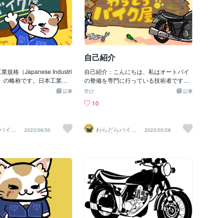
自己紹介
規格（Japanese Industri
自己紹介：こんにちは、私はオートバイ
ards）の略称です。日本工業規
の整備を専門に行っている技術者です。
工業部門における様々な製
オートバイは私が小さい頃から好きで、
記事
学び
記事
準を定めるために日本工業
その愛着が深まるにつれて、整備にも興
10
nese Industrial Standa
味を持ちました。現在は、オートバイの
ittee）によって策定されていま
整備に関する知識と技術を身につけ、多
規格は、互換性や安全性、
くのお客様のニーズに応えています。オ
バイク
わらどらバイク
2023/06/30
2023/05/28
目的として、さまざまな分
ートバイの整備の重要性：オートバイは
屋
ています。 日本工業規格
高速で走行するため、整備が不十分だと
様、試験方法、表示方法、
危険です。また、整備が適切でないとパ
を含む幅広い領域にわたり
ーツの摩耗や劣化が加速し、大きな修理
、JIS規格には、電気製品、
費用がかかることがあります。そのた
鋼材、建築材料、化学物
め、定期的なメンテナンスが必要です。
、さまざまな製品や材料に
私たちのサービス：私たちは、オートバ
が含まれています。 JIS規
イの整備や修理、カスタマイズを行って
内のみでなく、国際的な取
います。また、お客様のご要望に合わせ
質管理においても広く利用
てオートバイのパーツやアクセサリーの