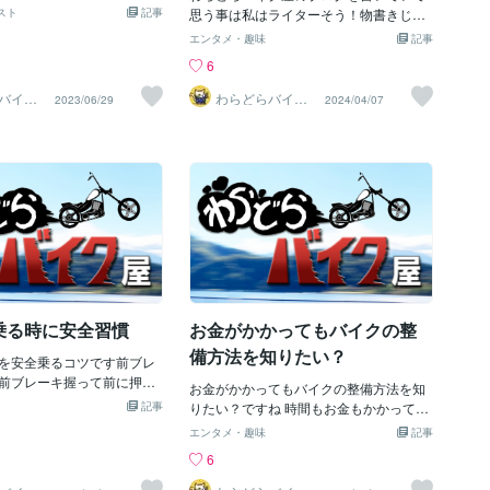
: 使用する工具の目的や必要
ェーン全体に均等に行き渡
スト
記事
思う事は私はライターそう！物書きじゃ
、使用環境などを明確にし
ください。C. ブレーキパッ
無いはずなんだけど自分で昔のブログ読
エンタメ・趣味
記事
体的な要件を把握すること
ールの取り外し:ブレーキキ
むと味のある文章だと思うぁあ年寄りの
6
具を見つけることができま
し、ホイールを取り外しま
語りべなんだろう時間を作って私の昔の
ーレビューの参考: インター
ドの取り外し:キャリパーか
ブログを見て欲しい二輪のプロ１０年。
バイク
わらどらバイク
2023/06/29
2024/04/07
ーザーレビューや評価を参
屋
キパッドを取り外します。
四輪のプロ１年専門学校２年１６歳の頃
う。他の人々の意見や経験
の取り付け:新しいブレーキ
からバイクいじり（整備）をやりはじめ
質や性能についての洞察を
リパーに取り付けます。ブ
て色々失敗した今でも鮮明に記憶に残っ
ます。3.メーカーやブラン
ドの確認と補充も行いま
てるのはドライブチェーンの遊びを調整
信頼性のあるメーカーやブラン
期的な点検ポイントタイヤの空
しようとして後のアクスルシャフトを緩
工具を選ぶことをおすすめ
定期的にタイヤの空気圧を確
めずにアジャストナットを締めてネジを
知られているメーカーは、
圧力に保ちます。タイヤの
切ってしまいました。ネジ切ってから失
スタマーサポートなどの面
ないかチェックします。バ
敗にキヅク実はこうゆうトライ＆エラー
る場合があります。 4.機能
態:バッテリー端子の清掃
タイプが整備士に向いてる皆さんは整備
: 類似の工具を比較し、それ
ば充電を行います。ライト
士はみな全部の整備法を知ってやってる
性能を検討しましょう。必
の動作確認:全てのライトと
と思ってるかもしれないのですが機械の
わっているか、性能が要件
乗る時に安全習慣
お金がかかってもバイクの整
正常に作動す
基本の整備法の組み合わせで整備してる
るかを確認し、最適な選択
サービスマニユアルに少し載ってるが基
備方法を知りたい？
ょう。 5.サポートと保証:
を安全乗るコツです前ブレ
本ベアリングの組む時の注意刻印がある
や販売業者が提供するサポ
前ブレーキ握って前に押す
方が表だとかベアリングを分解する時の
お金がかかってもバイクの整備方法を知
ついても注意しましょう。
プのつくか確認・ブレーキ
記事
方法の意味ベアリング全体で力を掛けて
りたい？ですね 時間もお金もかかって良
や問題が発生した場合、適
手をかざす 後ブレーキの
抜いてはいけない再使用（する場合）で
いなら 整備学校とかタメになりますね で
エンタメ・趣味
記事
が得られることは重要で
ーキをかけてみて感触を確
もこれはビジネスの場合であって整備を
も？ 整備の難しさがむずかしいんです
6
トパフォーマンスの考慮: 工具
タの確認・乗って前ブレー
失敗がエンジンの致命傷になるよくやる
ね！ ハッキリ言って難しいです 整備学校
のバランスを考慮しましょ
にゆすってみる＃ブレーキ
のがエンジンを組む時クランクケースを
ってハッキリ言って免許とるためですか