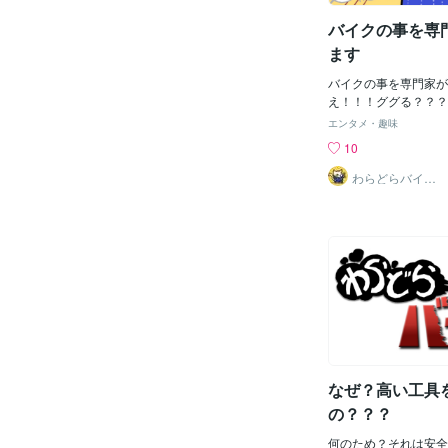
き上げてもらうなど
バイクの事を専
ます
バイクの事を専門家が
え！！！ググる？？？
でしょう？そうですね
エンタメ・趣味
者に頼むと良いかはじ
10
調べ方がわからないの
がわからない・オート
わらどらバイク
屋
障かわからない・オー
わからない・何が故障
ないこれなどが主なも
っぱいあるでしょうね
バイのエンジンの回転
をググると「回転数が
け上がりが悪いときは
ー（キャブレターホル
疑いがある箇所を点検
次エアが発生する原因
る亀裂や緩みなどです
なぜ？高い工具
滑材をスプレーしたと
マニホールド部分が潤
の？？？
どうかで2次エアの有
す。」などなど一ぱい
何のため？それは安全