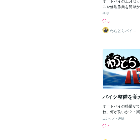
オートバイの工具セッ
ラチャットを買ってみ
スや修理作業を簡単か
た感じはSK11はし
めに重要です。以下は
学び
工具の強度を測ってい
具セットのおすすめで
5
りになるよね※工具の
ット：メトリックサイ
い
が必要です。一般的な
わらどらバイク
屋
19mmまで）が含ま
す。 ２．ソケットセ
イズのソケットセット
一般的なサイズ（8mm
が含まれていると便利
ライドハンドルも含ま
す。 ３・アレンレン
イの多くの箇所にアレ
れているため、アレン
須です。一般的なサイ
mまで）が含まれると
バイク整備を覚
チェットハンドルセッ
や奥深くにあるボルト
オートバイの整備がで
に役立ちます。フレキ
ね。何が良いか？・楽
アダプターが付属して
（自分でやるから）・
です。 ５．プライヤ
エンタメ・趣味
る。・（安く乗れる）
取り外しやワイヤーの
4
イクと車がのれるかも
ます。ロングノーズプ
おもしろいこれに尽き
ゴナルプライヤー、ク
い事・プロの監視下で