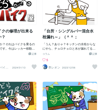
イクの修理が出来る
「台所・シングルバー混合水
か？
栓漏れ～」（＾＾；
か？それはバイクを乗るの
「うん？ありゃ？キッチンの水栓からな
です。今はレッカー移動が
にやら、チョロチョロと水が漏れてるや
りましたがバイクの立ちご
ん！・・・え～っ！！ど～するぅ～？」
記事
コラム
記事
チレバーが曲がれば走れま
「なんか、ヤバイじゃん！・・・さてぇ
5
ばバイク屋のレッカー移動
～こういう時は、やっぱ（街の水道屋さ
０分はかかるでしょう１２
ん）に電話じゃよね～？！でも、なんか
バイク
李レオン
2024/01/13
2023/12/06
一日のツーリングの予定が
料金も高そ～じゃし。いっちょ、自分で
しまいますそれは事故現場
修理でもやってみっか！」と、よせばイ
さんに運ぶのでそれはそれ
イのに修理に挑戦するというボク。（＾
う！そこから良くても家に
＾；；さて～、普通なら「ゴムパッキ
でしょうこれはまだ良い方
ン」交換くらいでOKだよね～♪とかる～
障すればそれはそれは大変
く考えていたボク。しかし、今の「シン
稀ではありますが自分で直
グルバー水栓」って、「カードリッジ交
ばココロ強いのです。
換」が主流だということじゃった。「え
～っ！聞いてないよ～！」という「ダチ