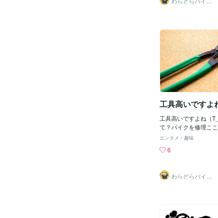
わらどらバイク
屋
工具高いですよね
工具高いですよね（T_
て？バイクを修理ここ
ちは多くは何とか安く
エンタメ・趣味
る人ですよねそこで修
6
_T)ここですね！高
は！そうです私のおス
ロも使う工具ですえ？
わらどらバイク
い工具勧めるの？じつ
屋
て正しくやらないと危
トを緩める時に引いて
すこの時工具が壊れた
す！！！これは重要で