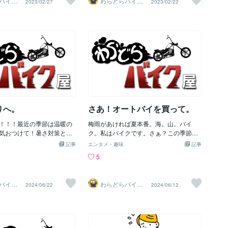
バイク
わらどらバイク
2023/02/27
2023/02/22
な工具が常に最良の選択肢
ーキランプがつくか確認で
屋
叩いて組むこれは失敗する！
ら厳しいんです …..ここで ウチの出
もあります。必要な機能と
減られます何かありました
番！！！ オンライン上ですが試してくだ
、コストパフォーマンスの
しくお願いします。
さい
しましょう。 7.デモやトラ
: 可能な場合は、工具のデモ
を利用して実際に使用感や
ることが重要です。直接手
ことで、自分にとって最適
ける手助けになります。 こ
一番今難しいのが手に取って
で
りへ。
さあ！オートバイを買って。
！！！最近の季節は温暖の
梅雨があければ夏本番。海。山。バイ
気おつけて！暑さ対策と寒
ク。私はバイクです。さぁ？この季節に
ルゾンを薄手が良いです。
免許をとりバイク。デビュウーの方もい
記事
エンタメ・趣味
記事
るでしょう。バイク屋さんで買うのが一
5
番安心でも？良くあるのが？ウチのモン
キー買わない？との誘い。ひぇ～～～欲
しい。そこで困るのは？何処で整備する
バイク
わらどらバイク
2024/06/22
2024/06/12
か？どうします？
屋