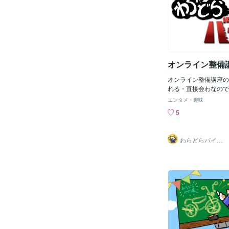
KTC良いんですよね
無い絶対的な信頼（安
じる物ですねここで提
を買うですえ！？中古
です手軽なのはメルカ
のフリマですねあとは
ると近くに売ってる店
オンライン整備
オンライン整備講座の
れる・直接会わなので
い・安価である
エンタメ・趣味
5
わらどらバイク
屋