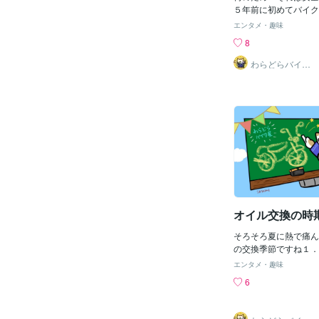
これらはオートバイの
５年前に初めてバイク
回答なのですこの回答
に近所のホームセンタ
エンタメ・趣味
わかりますか？え！？
チェット＆ソケットの
8
トｇｔｐ”で聞く？？
たココのブログシリー
無いんですねそこで新
うりこのラチェット＆
わらどらバイク
屋
イの専門家がググりま
便利でこれでずいぶん
うに
備しましたしかし使い
ラチェットで本締めし
て手を怪我してしまい
方が悪い！！そう！間
しかしプロで作業する
０年以上しましたがK
カーでその様な事故は
式にはラチェットで本
ないのです今でも覚え
ンオイルで汚れた怪我
オイル交換の時
自分で使っていたKT
工具おススメします
そろそろ夏に熱で痛ん
の交換季節ですね１．
エンジンオイル交換3
エンタメ・趣味
プラグ交換５．タペッ
6