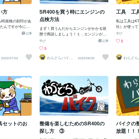
い方
SR400を買う時にエンジンの
工具 工
点検方法
JIS規格の刻印があ
私は工具はK
たんですが今にな
社）が使って
まず！買うんだからエンジンがかかる状
ち込むのはタダの？コ
るんですなぜ
記事
態で商談しましょう！１．エンジンが冷
学び
か？JIS規格が無い
は子供に頃に
えてる事を確かめてエンジン点検方法を
5
学び
記事
か？調べて見ても
すねそれから
おこなう２．チョークを掛けてエンジン
5
るいまは！メーカ
上昇これは困
の掛けて見る※出来ればオーナーでは無く
を買いましょ
ビスマニュア
自分で掛けた方が良い（エンジンんを掛
わらどらバイク
わらどら
2023/07/03
2023/06/30
格があったんですがね
が上がりまし
屋
屋
けるコツが納得いくものなら良い）＃古
の工具を買えって
けどもっと手
い旧い機種だとエンジンをかける時コツ
でも長々と書いて
そこで試しに
が要るのもがあるこれは故障かか？と聞
暗礁に乗り上げた
はしませんそ
かれれば部品があれば直せるでしょう
JIS規格の載って居
しお話ししよ
３．エンジンを空ぶかししてみる（エン
名な工具ある！そ
プオンあの！
ジンから異音が無いか良く聞く）＃今時
スと言う工具です発
た名前は有名
の水冷のバイクでは無いので少し五月蠅
縛られない良い工具だ
ンセールスの
い４．クラッチを引いてギャを入れて見
に「JIS規格に縛ら
ルダーを貰い
る＃走らなくてもクラッチを使いギャが
うことなんだろう
ようになり買
スムーズ入るか？確かめる５．エンジン
の道筋ではないならこ
んとてもお値
を止めて各部のオイル漏れが無いか見る
トはなおさらKTC
その頃は工具
具セットのお
整備を楽しむためのSR400の
バイクの
６．チェーンテンショナーカバーを開け
ロが使っても壊れ
別な感じです
て点検する
探し方 ③
放題！！
してるKTCが実績
ナップオンに
のソケットとスイベル
５万円の工具