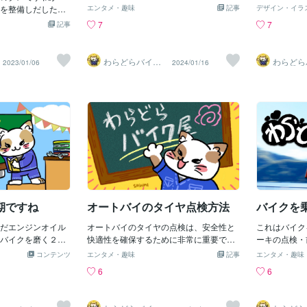
きますね整備の疑問を短時間で解決でき
要件の明確化
事がわかる人への
を整備しだした時
あるもんです
エンタメ・趣味
記事
布します。チ
デザイン・イラ
ればいいなもし？ご自分でさがした場合
な機能、予算
が何を言ってるか
ーで９８０円のラ
るようにして
7
7
記事
は・莫大な時間がかかる・解ったつもり
ましょう。具
？今流行の”チャッ
セットを使いまし
ドの交換ホイ
でもそれが正しいとは限らい
で、最適な工
？それも詳しくない
ズで前に書いたと
ャリパーを外
す。2.ユーザ
サービスオートバ
ソケットはとても
す。古いパッ
わらどらバイク
わらどら
2023/01/06
2024/01/16
ネット上のユ
屋
屋
す！！！※わかるよ
これでバイクの整
ら古いブレー
考にしましょ
方も悪いんですが
新しいパッド
は、工具の品
た時に工具が壊れ
パッドをキャ
提供してくれ
ました工具の使い
レーキフルー
ドの評判: 
違っているんです
す。3. 定
ドが提供する
時に同じ作業を１
気圧と状態:
します。よく
TCという工具メー
認し、適正な
品質管理やカ
なかったですね正
摩耗や亀裂が
でも信頼でき
締めはしてはいけ
ッテリーの状
と性能の比較
てるあの！エンジ
と、必要なら
ぞれの機能や
した手を！やはり
とウインカー
要な機能が備
期ですね
オートバイのタイヤ点検方法
バイクを
Cというメーカーの
ウインカーが
を満たしてい
だエンジンオイル
オートバイのタイヤの点検は、安全性と
肢を見つけまし
これはバイク
バイクを磨く２．
快適性を確保するために非常に重要で
工具メーカー
ーキの点検・
．各部増し締め４．
す。以下に、オートバイのタイヤを点検
ートや保証に
ブレーキラン
コンテンツ
エンタメ・趣味
記事
エンタメ・趣味
ト点検
するための基本的な手順をご紹介しま
万が一の故障
ランプの所に
6
6
す。 １．空気圧の点検: オートバイのタ
切なサポート
確認・後ブレ
イヤの適切な空気圧は、乗り心地やグリ
す。 6.コス
認足回りのガ
ッ プに影響を与えます。
の価格と品質
キかけて前後