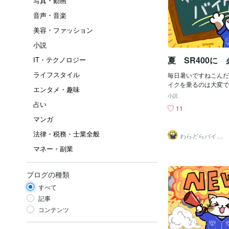
写真・動画
音声・音楽
美容・ファッション
小説
夏 SR400に
IT・テクノロジー
ライフスタイル
毎日暑いですねこんだ
イクを乗るのは大変です
エンタメ・趣味
の故障をきおつける事
小説
障して止まったらバイ
占い
11
イダーは日陰で休憩を
マンガ
れば喫茶店などで避難
良いのはこの暑い中で
法律・税務・士業全般
わらどらバイク
欠など）以外は日に当
屋
マネー・副業
ない事物凄く体にダメ
す！！！本当はSR40
策を書こうと思ったが
ブログの種類
クが故障したらレッカ
良い！！！こうゆう時
すべて
赤男爵だね高いお金払
記事
ると良いバイク屋に連
コンテンツ
すユーザーがきずかな
す※例えばカギをかけ