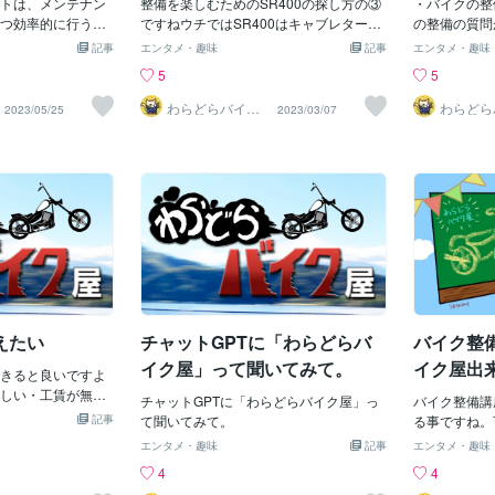
トは、メンテナン
整備を楽しむためのSR400の探し方の③
・バイクの整
てこの話になる見
ぁ仕事で高い
つ効率的に行うた
ですねウチではSR400はキャブレターの
の整備の質問
っかりしているやはり
ね高い工具を
、オートバイの工
SR400をすすめてます☆いじって面白い
えば Q.オ
記事
エンタメ・趣味
記事
エンタメ・趣味
る工具屋さんだよ
かってくる他
す。 １．レンチセ
☆ハフターパーツが豊富☆故障しても修
ふにゃする 
5
5
強度は慎重になりた
がかかるその
ズのレンチセット
理がキクなどなど
ください （
趣味のバイク
サイズ（8mmから
る） などな
わらどらバイク
わらどら
2023/05/25
2023/03/07
どうぞ！！！
屋
屋
れていると便利で
ます）
ット：メトリックサ
を選びましょう。
から19mmまで）
です。延長棒やス
れていると便利で
チセット：オートバ
ンボルトが使用さ
レンチセットは必
ズ（2mmから10m
便利です。 ４．ラ
えたい
チャットGPTに「わらどらバ
バイク整
ト：狭いスペース
にアクセスする際
イク屋」って聞いてみて。
イク屋出
きると良いですよ
シブルな延長棒や
しい・工賃が無い
いるとさらに便利
チャットGPTに「わらどらバイク屋」っ
バイク整備講
カスタム車が直せ
ーセット：留め具の
記事
て聞いてみて。
る事ですね。
（普通の給料でバ
切断などに使用し
も？教えて差
エンタメ・趣味
記事
エンタメ・趣味
？※バイクの整備は
ライヤー、ダイア
が。まだまだ
4
4
る。！！！良くな
リップリングプラ
る事。すぐ。
ないと危ない整備