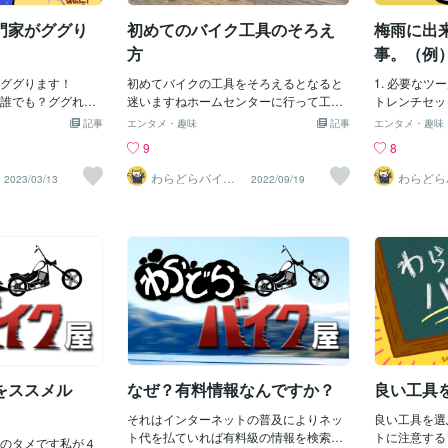
されています
ンチで管理が流行っていて私も確かに間
られる規格の
門家がググり
初めてのバイク工具のそろえ
梅雨に出
違いは少ないですと思うそれでも！慣れ
拠した製品に
てきたらある程度はトルクレンチを使わ
方
事。（例
の工具で無い
ない方が楽ですねこれについては又書き
格）の規格に
ググります！
ますそうそう！ちゃんとしたメーカーの
初めてバイクの工具をそろえるとなると
1. 必要なツ
売されること
誰でも？ググれる
工具を買おう！という事ネットで申し込
迷いますねホームセンターに行って工具
トレンチセッ
理由による可
なぜ？私のような
む工具の支払いを分割で買う事もできる
コーナーに行くと様々なメーカーの工具
トルクレンチ
記事
エンタメ・趣味
記事
エンタメ・趣味
の採用: 一部
つは普通の人には
のです
に出会います私は工具はある程度良い物
オイルパンジ
9
8
拠せず、代わ
です・部品の名前
をお勧めしています！それはなぜか？と
装備:手袋安全
準を採用する
バイの状態から故
言うと私は安い工具が壊れて怪我をして
備手順A. オ
わらどらバイク
わらどら
2023/03/13
2022/09/19
SO（Internatio
屋
屋
トバイの故障名が
るからです良い物？そうKTCとか良いで
いうちに作業
ardization）
してるか？わから
すね使って見て丈夫ですね耐久性はわか
れやすくなり
Standards
のですが他にもい
らないんですがDEENも使いやすい（こ
所に置き、ジ
が適用される
？例えば・オート
の会社は工具の強度を記事にするほどで
ます。オイル
設計: 特定
が上がらないこれ
すから大丈夫だと思う）普通はJIS規格に
して、古いオ
は、JIS規
悪くアクセルの吹
合格してるものなら信用できるはず高い
ます。オイル
、インシュレータ
外国製の工具も良いけど日本製のメーカ
フィルターレ
ダー）の2次エアの
ーの工具は良いですね日本のメーカーと
す。新しいオ
・修理します。 2
しての信頼があるでも？工具の値段は張
と種類のオイ
は主に、衝撃によ
りますねそこでススメなのがバイクに付
プラグを確実
。 点検の際は、潤
いてくる載工車具です！みんな車載工具
とを確認しま
をススメル
なぜ？有料情報なんですか？
良い工具
きに、インテーク
は緊急時のものだと思っている人が多い
ンス清掃:チ
滑材を吸い込むか
ですねえ！載工車具が無い？そう中古車
ンの汚れを落
それはインターネットの普及によりネッ
良い工具を選
無を確認できま
だと無いんですねそうゆう場合はメーカ
ナーを使用す
ト代を払ていれば有料級の情報を検索で
トに注意する
出てきますじつは
のタメです私が４
ーに注文してみると良いんですけっこう
後、適量のチ