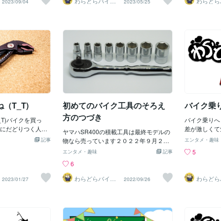
わらどらバイク
わらどら
2023/09/04
2023/05/25
まず、タイヤの適切な空気圧を確認する
う。最も高価
の確認とブレ
屋
屋
ために、オートバイのメーカーが推奨す
ではない場合
かなり事故が
る圧力を調べましょう。次に、空気圧計
品質を備えた
らどうぞよろ
を使用して各タイヤの空気圧を測定しま
高い工具を探
す。必要に応じて、空気圧を調整して適
イアルの利用
切なレベルに補充してください。 ２．タ
やトライアル
イヤの摩耗の点検: タイヤの摩耗は、グリ
機能を評価す
ップや制動性能に大きな影響を与えま
に取って試す
す。タイヤのトレッドパターンを観察
な工具を見つ
し、異常な摩耗や深さがないか確認して
の7つの中で
ください。また、タイヤのサイドウォー
工具を見る事
ルにも注目し、亀裂やダメージがないか
（T_T)
初めてのバイク工具のそろえ
バイク乗
確認してください。 ３．タイヤの異常な
方のつづき
T)バイクを買っ
変形の点検: オートバイのタイヤには、異
バイク乗りへ
にだどりつく人た
常な変形がある場合には危険です。タイ
差が激しくて
ヤマハSR400の積載工具は最終モデルの
修理しようと考え
ヤが均等に丸く見えるかどうかを確認
さ対策一枚ブ
記事
物なら売っています２０２２年９月２７
エンタメ・趣味
理に工具がいる（T
し、凹みや変形がないかをチェックして
日これで一様最初は何とかなるんですで
5
エンタメ・趣味
記事
いと感じる人が多いの
ください。 ４．バルブとバルブキャップ
ももう少し工具が買えるならスピンナー
6
スメする工具はプ
の点検: バルブは空気を補充するための重
ハンドルとラチェットセットとヘキサゴ
？なぜ？そんな高
要な要素です。バルブがしっかりと固定
ンのボックスが良いですね※ラチェットセ
わらどらバイク
わらどら
2023/01/27
2022/09/26
はバイクの整備っ
されており、バルブキャップが欠けたり
屋
屋
ット写真とちがいますAmazonで値引き
ないんです！ナッ
緩んでいないかを確認してください。必
９０００円安く売ってす京都機械工具(KT
体重をかけるんで
要に応じて、バルブキャップを交換して
C) ソケット レンチセット 9.5mm (3/8イ
時に怪我するんで
ください。 ５．不要な異物の除去: タイ
ンチ) TB308X 京都機械工具(KTC)のスト
す！安全な工具！
ヤのトレッドパターンに不要な異物（ガ
アを表示 5つ星のうち4.7 68個の評価 -4