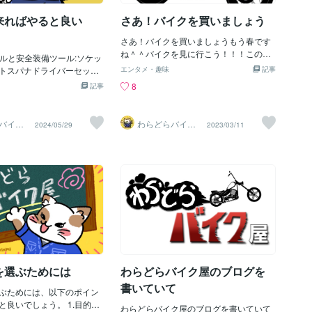
。また、JISマークとして知
取り付けも行っています。私たちは、お
表示マークが、JIS規格に準
客様の安全と快適なライディングをサポ
来ればやると良い
さあ！バイクを買いましょう
使用されています。JIS規格
ートし、常に高品質なサービスを提供し
）
のはどう？JIS（日本工業規
ています。契約のご検討をお願いしま
さあ！バイクを買いましょうもう春です
準拠しない工具が市場で販
す：私たちは、オートバイの整備に関す
ね＾＾バイクを見に行こう！！！この時
ールと安全装備ツール:ソケッ
もあります。これは以下の
る知識と技術を持っています。お客様の
期はオートバイ屋さん大忙しです私の得
トスパナドライバーセット
エンタメ・趣味
記事
能性があります。非JIS規格
ニーズに応え、安全で快適なライディン
意なのはSR400ですねサービスマニュア
プライヤーチェーンブラシ
8
記事
の製造業者は、JIS規格に準
グをサポートするために、是非とも私た
ルから資料が整いました私もSR400で良
ャッキまたはスタンド安全
りに他の国際的な規格や標
ちのサービスをご利用ください。契約の
い物はないか？探しています出来れば一
メガネ作業服2. 基本的な整
場合があります。例えば、I
ご検討をお願いいたします。
人の利用にフレームをカットしてあるの
イル交換準備:エンジンが暖か
バイク
わらどらバイク
2024/05/29
2023/03/11
nal Organization for Stand
は避けたい！なぜが？それは二人乗り出
屋
を開始すると、オイルが流
やANSI（American National
来ないからです※ちゃんとフレーム溶接す
ます。バイクを安定した場
 Institute）など、国際的な標準
れば二人乗り用にできますフレームをカ
ャッキやスタンドで固定し
場合があります。 カスタム
ットして有ると今度売る時に値段が付か
を抜く:ドレインプラグを外
の業界や用途に特化した工具
ない場合があるこれは痛い初めは一生乗
イルをオイルパンに排出し
格には適用されないか、特
りつもりでも時間がたてばそのバイクに
フィルターも交換します。
乗ってられなくなる物その時に某フリマ
ンチを使用すると便利で
でも売れない（T_T)悲しいぜひ！フレー
イルを入れる:推奨される量
ムの切って無い車両を探しましょう！
ルを注入します。ドレイン
え！？？フレームカットしたバイクに乗
に締め付け、漏れがないこ
りたいだぁ？そ！その様な方はぜひ！コ
す。B. チェーンのメンテナ
コの内容を踏まえてお買い物すると良い
を選ぶためには
わらどらバイク屋のブログを
ェーンブラシを使ってチェー
ですよ🍀だって！カスタムされたバイク
とします。チェーンクリー
書いていて
ぶためには、以下のポイン
はカッコいいですから
ると効果的です。注油:清掃
と良いでしょう。 1.目的と
ェーンルブをチェーンに塗
わらどらバイク屋のブログを書いていて