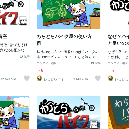
使って壊れたことが
ラスの破片、釘など）が刺さっていない
1% ￥13,000あと出来ればトルクメータ
全性）でも高く感
か確認してください。これらの異物はタ
ーAmazonで3/8（9.5mm） ニードル
案です中古の工具
イヤにダメージを与え、パンクの原因に
（針）式トルクレンチ 0～90Nm WHSYH
？そう中古の工具
なる可能性があります。 ６．タイヤのバ
0113 [並行輸入品] 5つ星のうち3.9 134個
リやヤフオクなど
ランスの点検: タイヤのバランスが崩れる
の評価 ￥2,394ですねスピンナハンドル
中古工具で検索す
と、高速走行時に振動や乗り心地の悪化
がなぜ？必要かは力が掛る作業で使うん
があるかもです
を引き起こ
講座
わらどらバイク屋の使い方
なぜ？バ
ですえ？ラチェットで良いんじゃない
か？ですかラチェットは力が掛ると壊れ
例
と良いの
特徴・誰でもうけ
る事があるんですね京都機械工具(KTC)
病気の心配がな
ロングスピンナハンドル BS3L 差込角:9.
弊社の使い方で一番良いのは？バイクの
なぜ？良いの
記事
5×全長:400mm 京都機械工具(KTC)のス
本（サービスマニュアル）など読んでワ
に便利なこと
トアを表示 5つ星のうち4.5 262個の評価
カラナイとこの問い合わせ※なぜならメー
当たり前にな
エンタメ・趣味
記事
エンタメ・趣味
-38% ￥3,209
カーがたいようしてくれるかは謎だから
けしてクラッ
5
5
＄問い合わせに本代がうわのせされるの
せんそうすれ
で高くなります。
＋修理で１２
わらどらバイク
わらどら
2024/05/30
2024/04/16
屋
屋
０分と言えば
ダメになって
からバイク屋
は大変ですも
帰る事になる
林道などで故
ですしかし！
す事が出来れ