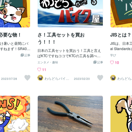
 必要な物！
さ！工具セットを買お
JISとは？
う！！！
け暑いと昼間にバ
JISは、日本工業
ねまず！SR400
al Stand
日本の工具セットを買おう！工具と言え
もし！バイクが故
格は、日本の
記事
ばKTCですねココでKTCの工具を調べて
学び
クも心配ですがラ
品や技術の標
見てください高い？安い？感じ方は人そ
10
エンタメ・趣味
記事
取りましょう出来
規格委員会（Japa
れぞれですね実際は工具セットを買うと
11
！気おつけた方が
rds Comm
なると..........そうちゅうちょしますよね普
簡単な故障（ガス
す。これらの
通はKTCの工具特にネプロスは高いと感
わらどらバイク
わらどら
2023/07/28
2023/02/20
たりながら修理し
品質の確保を
屋
屋
じますねで！100均で？となりますね私
ージがきま
野で使用され
は止めれませんねでも耳を貸して欲しい
0のエンジンの熱対
は、製品の仕
のです私は工具が壊れて怪我をした事あ
体の事考えてバイ
安全基準など
るんです！※使用方法を間違っていた 正
ーの会社に相談が
ます。例えば
しい工具で正しい使用方法で！これは鉄
に頼りになるのは
自動車部品、
則ですでも？8ミリのボルトを締めて工具
ってるから相談す
質、食品など
が壊れるなんて！！！あの頃は整備をや
絡すると良いんで
関連する規格
り始めで何も知らなかった今でも動画で
い方法があるんで
格は、日本国
はちゃんと基本であるラチェットで本締
てそのまま置いて引
引や製品の品
めするなんて無いですよね今はトルクレ