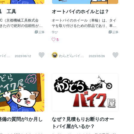
ョウ倶楽部」ばりの驚きじゃった「なん
か、全部取り換え」なんて、企業側の理
具 工具
オートバイのホイルとは？
屈じゃん。「ゴムパッキン」や「Ｏリン
グ」あたりの交換なら「激安」なの
TC（京都機械工具株式会
オートバイのホイール（車輪）は、タイ
に・・・なぜ？・・・おせ～て！＾＾；
きたので絶対の信頼性があ
ヤを取り付けるための部品であり、車体
でも、今の「水栓」って、そういう構造
？工具にこだわるかはじつ
と接地して乗り物を支える役割を果たし
記事
なので、仕方ないぜよ。トホホ（ーー；
学び
記事
工具が壊れて怪我したんで
ます。通常、オートバイには前輪と後輪
まあ、それでも一応「応急処置」をした
5
ですねですが最近の物価の
の2つのホイールがあります。 ホイール
のじゃ。「カートリッジ」本体も１０年
りました部品。工具。サー
は、リムとスポークまたは一体成型のデ
以上は使っていたが、なんか「少し亀
ル。など。。。。全部値段
ィスクと呼ばれる2つの主要な部分から構
裂」がある！「だれ？こんな硬いプラ製
バイク
わらどらバイク
2023/06/12
2023/05/26
た前から弊社にKTCも良い
成されます。リムはタイヤを取り付ける
屋
のカートリッジ」をいくら長く使ってい
に入りやすいのは無いの？
ための円形の部品であり、タイヤのビー
るからって、破壊したのは？・・・あ！
買ってみました！まだ発表
ド（リムに固定されたワイヤーコード）
ヤツじゃ！！間違いナイ！も～、なんだ
こで輸入工具などの事を少
を保持します。スポークはリムとハブ
か「シングルバー水栓」のバーを「ガン
うと思いますやはりスナッ
（車軸に取り付けられた部品）を結びつ
ガン」上げ下げしたら、も～、ダメじゃ
バンセールスやってきまし
ける細長い金属棒で、一般的には車輪の
ん！！「あ～、またっ！ガンガンするの
ですから知っていましたバ
外側に向かって放射状に配置されます。
をヤメテケロ～～～！！＾＾；」う～も
方から名刺代わりにキーホ
スポークは車輪の強度と剛性を提供し、
～。ま、「犯人？」をせめてもしょ～が
ましたそれから週一で来る
振動や衝撃を吸収する役割を果たしま
ないのでとにかく修理じゃ。でも、一度
うようになりましたもちろ
す。一体成型のディスクホイールは、リ
も水栓の修理なんてやったことナ
段が張るのを覚えています
ムとスポークが一体となった構造であ
イ！・・・ど～するの？これっ
が永久保証の工具も多く特
り、スポークがない代わりにリムが車輪
整備の質問が1か月し
なぜ？見積もりお断りのオー
て？・・・「ネット調べ」じゃ！＾
ココで上司とモメマシタス
全体を支えます。 ホイールはオートバイ
＾・・・「ほぉ～、なるぅ～、ははぁ～
！
トバイ屋がいるか？
反対らしいんですそれでも
の操縦性や乗り心地に影響を与える重要
ん。」・・・「そっか
を使ったたりしてましたま
な要素です。軽量かつ頑丈な材料で作ら