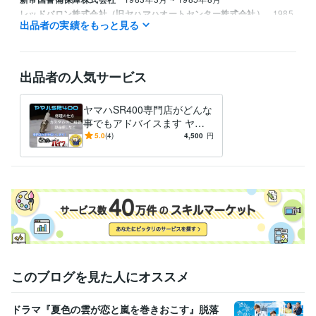
レッドバロン株式会社（旧ヤハマハオートセンター株式会社）
1985
出品者の実績をもっと見る
年8月 ~ 1995年8月
資格・検定
ジーゼル2級自動車整備士
取得年 : 1983年
出品者の人気サービス
ガソリン2級自動車整備士
取得年 : 1983年
普通自動車運転免許
取得年 : 1981年
ヤマハSR400専門店がどんな
普通自動二輪免許
取得年 : 1982年
事でもアドバイスます ヤマ
中型自動車第一種運転免許
取得年 : 1980年
ハSR400専門店が全面アドバ
5.0
(4)
4,500
円
二級自動車整備士（ガソリン・ジーゼル・シャシ・二輪）
取得年 : 1
イス
981年
ガス溶接技能者
取得年 : 1980年
有機溶剤作業主任者
取得年 : 1980年
得意分野
学習指導・資格・キャリア相談
オートバイの整備
学歴
関東工業専門学校
1980年3月 ~ 1982年2月
このブログを見た人にオススメ
ドラマ『夏色の雲が恋と嵐を巻きおこす』脱落