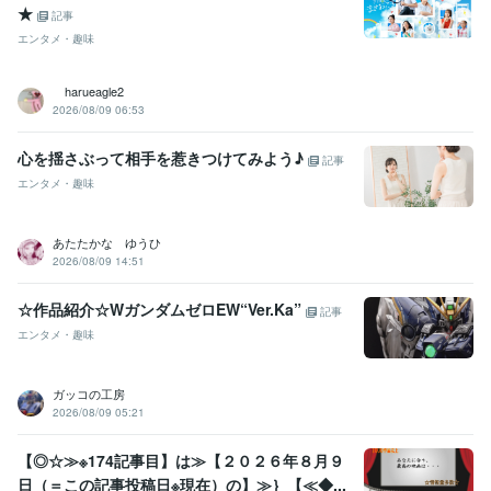
★
記事
エンタメ・趣味
harueagle2
2026/08/09 06:53
心を揺さぶって相手を惹きつけてみよう♪
記事
エンタメ・趣味
あたたかな ゆうひ
2026/08/09 14:51
☆作品紹介☆WガンダムゼロEW“Ver.Ka”
記事
エンタメ・趣味
ガッコの工房
2026/08/09 05:21
【◎☆≫※174記事目】は≫【２０２６年８月９
日（＝この記事投稿日※現在）の】≫｝【≪◆...