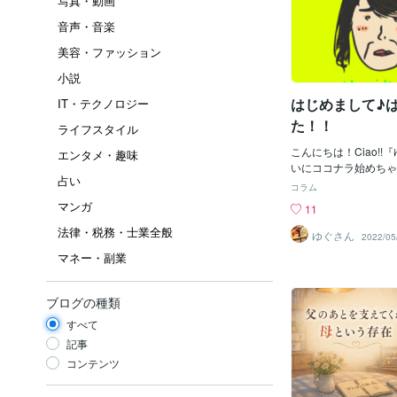
写真・動画
音声・音楽
美容・ファッション
小説
はじめまして♪
IT・テクノロジー
た！！
ライフスタイル
こんにちは！Ciao!!『
エンタメ・趣味
いにココナラ始めちゃ
占い
課後等デイサービスで
コラム
福祉士であり、小学6
マンガ
11
子とネコチャンと暮ら
法律・税務・士業全般
マザーです。この世に
ゆぐさん
2022/05
月日が流れています(/
マネー・副業
絵描きやモノづくりが
いた時は自分で和風の
たくらいに創作が好き
ブログの種類
人生と言えば・・まぁ
すべて
情があるってもんで、
ことｗｗそうした中で
記事
お仕事で子どもたちと
コンテンツ
「環境」「心理」「成
く大切！！と肌で感じ