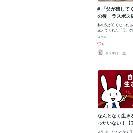
ました。ここでは、皆
# 「父が残して
たり一緒に考えたり、
の創作物を放出してみ
の後 ラスボス
さ』を大いに出してい
ています！！私とお話
私の父が亡くなったあ
ひ皆さんも『自分らし
支えてくれた「母」の
ださいね♪♪では、初
臓がんで亡くなったの
コラム
もうすぐ小学校に入学
6
ングでした。専業主婦
シングルマザーになり
ゆうすけ 生
活 働き方 住
ことになります。今の
宅
れ無理やろ…」と思う
記憶で最初に覚えてい
た。お皿に模様を貼る
ールだらけ📦📦📦
ールの台紙についてい
ドラゴンボールの絵を
遊んでいました🐉母
見守ってくれていまし
過ぎて、どんどんと母
ました。昼はスーパー
なんとなく生き
場🌙さらに朝はパン屋
リプルワーク。今思え
ったいない！【
寝てたん？」**って
理カウンセラー
が中学2年生の頃。さ
人生は、なんとなく生