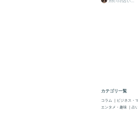
月灯りの占い
師 アロマルナ
は、日常の小さな瞬間
人の権利と言わなくて
ことが重要です。美し
れる世界があるからです☆*
謝の気持ち―これらは
.｡.:*☆主張しない
瞬間です。ただ過ぎ去
できないんですよ🔑 
れらの瞬間に心を注ぎ
ちろん、人間の、西洋
で、人生の充実度が向
た社会生活では、個人
に、もったいない人生
ょう。 でもですね。
には、自分と向き合う
は、里山にヒグマが降
す。自分の強みや弱み
不安な日々を過ごして
嘘をつかずに生きるこ
などにヒグマをパトロ
ある人生が築かれます
いたのですが、村の予
き物であり、自分を知
て、パトロール費用が
とで、より満ち足りた
トロールを発動しても
費用を払っていないそうで
村議会では、村全体に
るわけでは無いので、
カテゴリ一覧
れないから、捻出する
そうです💔 かたや
コラム
｜
ビジネス・
どでは、水道などの公
エンタメ・趣味
｜
占
ンがありますが、世帯
と、「私のところは直
ら、修繕費は出したく
ることが多いそうです(
き家問題。札幌市内で
すが。隣が空き家にな