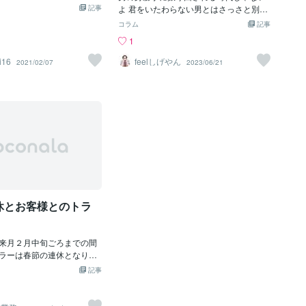
て見えますね。ごめんなさ
ーでいることは大変です
記事
を聴いてくれる存在」です。私も弁護士
よ 君をいたわらない男とはさっさと別れ
インスタライブをするんで
を受けていたあの頃よりは
への相談を何件かしましたが、とても業
た方がいい 日本くらいだよ 専業主婦に甘
コラム
記事
なに、「スナックとか開い
す。
務的（サバサバ）だったのが正直な感
んじてぬくぬくしようとする 女性ばかり
1
けど」って言われます。ス
想。探偵に至っては、あらゆる営業話法
なのは 男女平等を唱えながら 陰に隠れる
でも、スナックは行ったこ
を使い、儲けるために必死なイメージで
だけの女って多いんだ そんなずるいっ人
i16
feelしげやん
2021/02/07
2023/06/21
きようがわからないから。
した。（私も営業なので、営業心理学を
にならないでね そういった意味では君は
きに、昔、母の友人が開い
使っているのが分かりました。そんな経
凄いよおかしいと感じそのおかしさから
がすごくおしゃれで、カウ
験を踏まえ、私は次の3つをお約束しま
抜け出す覚悟を決めた自分の力で何とか
マスターとお話できてたん
す。■傾聴重視：正論で議論するのではな
しようとその一歩を踏み出そうとしてる
ーいう雰囲気でいろんなこ
く、傷ついた心に寄り添うことだけに集
頼れるものもない、護ってくれる人もな
らいいなと思って、じゃー
中します。あなたの不安やモヤモヤ、憎
い未来が見えない状態だけど押し殺して
めME」＆喫茶店「ゆめ」開
しみ思いを全て吐き出して下さい。■10
きた感情を開放して新しい未来を創ろう
ました～とはいえ、サービ
0%あなたの味方：理不尽な状況への悔し
としてるすごい事なんだそんな君を神様
ので、そういう雰囲気でお
さや怒りを、丸ごと受け止めます。も
が放っておくわけがない進んでいこう！
く、ということで宜しくお
し、あなたが有責配偶者でも大丈夫。戦
す。また、ぼちぼち更新し
いは敵を知る事から始まりますので、ど
～☺
休とお客様とのトラ
ちらの状況も理解します。あなたのお話
に説教や否定は一切しません
来月２月中旬ごろまでの間
ラーは春節の連休となりま
入れる場合も、無在庫の場
記事
要な時期となります。数日
るセラーもあれば、１５日
とるセラーもいます。在庫