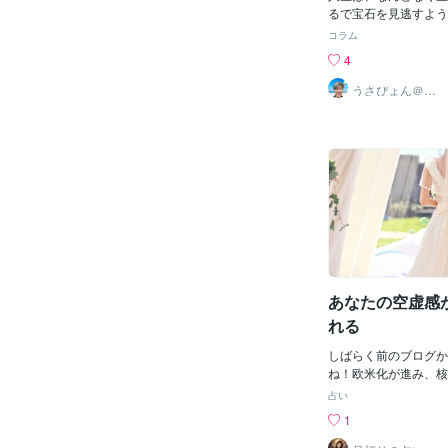
ん」のココナラ
げ、母は過労で肺炎に
るで宝石を見逃すよう
たら普通に仕事復帰。
可能性や喜びが、私た
コラム
1でラスボス戦に戻る
しまうことがあります
4
校受験の頃の私はとい
人生」とは、自分の時
手。しかも体重は100
活かせず、潜在的な可
うさぴょん＠癒
し系アラフィフ
のは横方向でした(*´
まう状態を指していま
心寄り添い人
特注。あの頃の余計な
の考えに焦点を当て、
みません（笑）そんな
生をより充実させ、意
塾ではなく家庭教師を
いて探っていきましょ
た。これが大正解✨勉
なく生きていると、目
を教えてもらい、成績
くなりがちです。目標
ていきました。結果…
ルーティンに追われ、
校に合格🎉しかも特
けの感覚になりがちで
は、「あんた、大丈夫
とって意味のある目標
と？」と言われました
日にやりがいと方向を
*そのために頑張ったん
は、新たなスキルを身
あなたの空虚感
校卒業後。今度は母が
的なプロジェクトに取
倒れます。
とで達成されるかもし
れる
他人との繋がりも重要
となく生きていると、
しばらく前のブログか
築くことがおろそかに
ね！欧米化が進み、核
情や家族の愛は、人生
て、個人の権利が、当
占い
重なものです。他者と
る時代になってきまし
1
自分自身を知り、成長
くみ」では、個人の権
す。 もったいない人
って、知っていますか