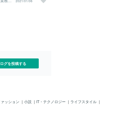
～業務相
2021/01/06
ル開発～
場合は在庫補充が遅れて販
ます。無在庫の場合では、
が連休明けとなり、セラー
け付けた大量の注文処理に
お客様から注文を受けた日
と２０日以上経過してから
しまう場合もあります。さ
や連休明けで中国国内の輸
しまい、お客様から注文を
起算すると、お客様にお届
に３ヵ月位かかってしまう
ログを投稿する
す。私が無在庫で販売して
では、１月下旬に連休を開
に、連休開始前に注文して
ーの連休明けが２月上旬、
旬、連休が原因の停滞と他
ったとは思いますが、輸送
まいお客様に商品がお届け
ファッション
｜
小説
｜
IT・テクノロジー
｜
ライフスタイル
｜
月上旬になってしまったこ
た。このようにここまで遅
ったのは１件だけでした
のトラブルの原因になって
私の場合はしっかりと告知
し、お客様が理解をしてく
トラブルにはなりませんで