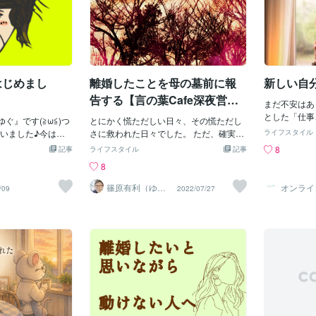
はじめまし
離婚したことを母の墓前に報
新しい自
告する【言の葉Cafe深夜営
まだ不安はあ
業】
とした「仕事
ゆぐ』です(≧ω≦)つ
とにかく慌ただしい日々、その慌ただし
してくれた。
いました♪今は放
さに救われた日々でした。 ただ、確実に
ライフスタイル
たちと一緒に
勤務している介護
疲れが酷く、最後の舞台の為に熊本に通
8
記事
ライフスタイル
記事
らぬ進展に嬉
年女子・小学4年男
っていた時期は居眠り運転になりそう
8
休みの日には
しているシングル
で、何日も車中泊をしていました。 それ
というので子
生まれ、37年もの
らの日々から抜け出して、ようやく落ち
篠原有利（ゆー
オンライ
/09
2022/07/27
た。それで、
りママ）
ンセリング 
・ω・)/もともとお
着いたある日、僕は母の墓参りに行こう
リ
たり、子供た
好きで、一軒家に
と急に思い立ちました。 何故、そんな風
念だけど一緒
お庭まで作ってい
に思い立ったのか当時は分かりませんで
た。やっぱり
です☆そんな私の
した。 ただ、今思うに「大人」でいるこ
でいくのに少
人にはそれぞれ事
とに少し疲れたのかもしれません。 少し
ら大変だ。私
山と谷と壁の多い
の間でもいい、気持ちの事だけでいいか
は避けたい。
、自身の子育てや
ら「子供」に戻りたかったのかなと、い
はなにも話し
関わるうちに、
まは思います。 子供の視点について考え
いいのか分か
長」ってものすご
ることがあります。 普段、僕は演出家と
が…。彼と顔
ることが多くなり
して脚本にある「想い」を 演出家コンサ