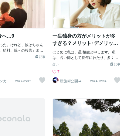
分へ…9
一生独身の方がメリットが多
すぎる？メリット･デメリット
った。けれど、彼はちゃん
や独身の楽しみ方を解説
、給料、親への報告」まで
はじめに私は、星 桜龍と申します。私
信じよう…。そして、子供
記事
は、占い師として長年にわたり、多くの
暮らすんだ！私は思いもよ
方々の人生の悩みや迷いに寄り添い、未
占い
記事
しくなった。そして、次の
来への指針を示してまいりました。ま
7
、「子供たちに会いたい」
た、霊能者としての経験を活かし、見え
供たちに会わせることにし
ない力とのつながりを通じて、スピリチ
ンカウ
新施術公開→≪
2022/05/23
2024/12/04
子供たちが「嫌な顔」をし
ヒカ
相手意識強制変
ュアルな視点からの洞察を提供していま
化≫◆星桜龍
ちに嫌なことをしたら、残
す。私の占いは、単なる未来予測にとど
にはなれないな、そう思っ
まらず、現状を深く理解し、魂の成長を
これから長い間一緒に住ん
促すための具体的なアドバイスを提供す
しでも「違和感」があった
ることを目指しています。今回は、「一
の二の舞になる。それだけ
生独身のメリットとデメリット、そして
そして、迎えた当日…娘に
独身の楽しみ方」について、占いとスピ
ていなかった。どう話せば
リチュアルな視点を交えながら、詳しく
らなかった…。ところ
解説していきます。独身でいることを選
を合わせた瞬間…「お父さ
ぶかどうかは、人生における大きな選択