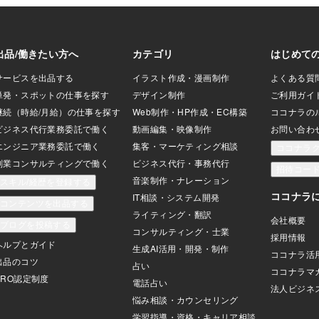
「お母さん、今日のご飯何？」というよ
どもは「更地にす
したが、告知
うになって、最初はその言葉が怖かった
。」などで、その
んな説明が無
けど、「ええい！どうにでもなれぇ～」
草木は伸び放題、
われてしまい
と思って一回思い切って料理してみた
不審者の隠れ家？
がとても重要
ら、あらま、おいしい気がする。子供た
があっても、持ち
ラーに対して
ちに出してみたら、なんと即完食。しか
去できずに、放置
なのか、何日
も「足りない」とのこと。なんだ、
認しておきま