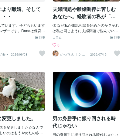
たのだ！え？！私がびっく
の一つです。この選択がもたらす影響に
、彼は「そうだよ！もう少
により離婚、そして
夫婦問題や離婚調停に苦しむ
ついて、正しく理解し、自分にとって最
お母さんとみんなで暮らせ
適な生き方を見つけるための参考にして
・・・
あなたへ。経験者の私が「心
かけた。娘は元旦那(実父)
いただければ幸いです。現代社会におい
のよりどころ」になります。
のか…思い出したくないの
婚しています。子どももいます
て、結婚という選択肢は以前ほど必須で
① なぜ私が電話相談を始めたのか？それ
わからなかったが、彼の膝
マザーです。Ranaは保育士
はなくなり、一生独身でいることを選ぶ
は私と同じように夫婦問題で悩んでいる
か話していた。心配しすぎ
もがおもちゃをひたすら並
人々が増えてきています。その背景に
方の心を少しでも楽にしたい思いからで
記事
コラム
記事
う思った。そして、数回娘
こだわりがあってパニック
は、結婚生活の煩わしさや個人の自由を
す。数年前、私も今のあなたと同じよう
5
せた。息子は生後まだ１１
をおこす様子をみていて、
重視する価値観の変化があります。しか
に、絶望のどん底にいました。妻の不倫
ったから、なにがなんだか
障害を疑っていました。夫
し、独身生活にはメリットだけでなく、
と家出、そして突然の理不尽な調停申し
na〜
かっちん｜シン
2025/06/08
2026/07/19
うな雰囲気だったが、娘が
パパの離婚相談
解がなく、育てにくい息子
デメリットも存在します。スピリチュア
立て。当時はパニックになり、圧倒的な
そうにしていたので、私も
anaの育て方が悪いのだと毎
ルな視点から見ると、結婚や独身という
孤独と恐怖を感じていました。しかし、
んだ」と確信した。よし！
いました。ここには書けな
選択は、魂の成長においても重要なテー
「子供たち（中学生の息子と小学生の
施設から子供たちを退所さ
も毎日言われていまし
マです。どちらが良い、悪いということ
娘）との未来を守る」と決意し、弁護士
取らなければならない
して子どもの顔から表情が
ではなく、それぞれの生き方が持つエネ
なしの「本人調停」で約2年間戦い抜き、
…アパートが狭い…。う～
た。Ranaは一大決心をして
ルギーや影響を理解し、自分にとって最
こちらの要望をほぼすべて通すことがで
設のほうに相談をしなけれ
て家を出ました。子どもは
も適した道を選ぶことが大切です。この
きました。調停はメンタルを削られる
…それからどうなるか…そ
断がつき、自閉症。小さい
記事では、独身生活のメリットとデメリ
「耐力勝負」です。孤独の中で自分の正
るか…。それからというも
生かすことだけで精一杯で
ットを詳しく分析し、その上で独身でい
義を貫くには、絶対に誰かの支えが必要
活保護を辞退しよう」と言
、私が夫から解放され、毎
ることを最大限に楽しむ方法を提案しま
です。私と同じように夫婦問題で悩んで
ど、自分だけの収入ではア
している姿を見て、子ども
す。一生独身のメリットとは？まず、一
いるあなたの為に、「私がその存在にな
できないことを伝えたら足
名変更しました。
男の身勝手に振り回される時
戻し、今でもまだパニック
生独身でいることのメリットについて詳
る」と決意しました。② あなたの心を守
はありますが、小学校も普
しく見ていきましょう。独身であること
る「3つの約束」法律の専門家からのアド
代じゃない
名を変更しました☆なんで
ています。苦手なこともあ
バイスも大切ですが、心が折れそうな時
しいのはもうやめたのさ。
日楽しい！と前向きです。
に一番必要なのは「ただただ自分の辛さ
男の身勝手に振り回される時代じゃない