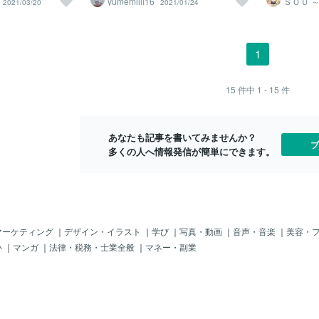
yumemiiii16
ＳＯＵ 
2021/03/20
2021/01/24
ますが、どうか自分を大切にすることが
談 ツー
にも意識を向ける
も、楽しく生きら
アプローチを模索することが重要です。
切れとなった
一番大事ですので、ゆっくり治療・休養
い景色、笑い、感
:.｡. o(≧▽≦)o
転職やキャリアチェンジ、新たな学びの
売機会を失い
されてください。私はというと、最近頑
人生の中で大切な
と、個人の権利は存在
場を見つけることで、自分の可能性を広
セラーの発送
張っていることがあるんです。それは、
るのではなく、こ
何故でしょう？？ も
げることができます。 ただし、ルールを
が連休中に受
1
家計管理。以前は、働き方の関係もあっ
、感謝すること
の国々が創ってき
変えることは簡単なことではありませ
時間がかり、
たのですが、夜遅くまで働いて帰るとク
上します。 最後
の権利が大事でし
ん。変革にはリスクが伴いますが、挑戦
から起算する
タクタになってしまい、ついつい外食を
から抜け出すため
 今、北海道島牧村で
しなければ成長もありません。柔軟性と
発送となって
15
件中
1 - 15
件
してしまっていたので、食費が馬鹿みた
ことが不可欠で
りてきて、住民は
創造性を発揮し、新しいルールを模索す
らに、連休中
いに高くなってしまっていました。で
を理解し、自分に
いるので、猟友会
ることで、勝てないゲームを自分の有利
送が停滞して
も、転職し、生活リズムが安定してきた
とで、より意味の
ールしてもらって
なゲームに変えることができるでしょ
受けた日から
ら、外食をするのが逆に億劫になってし
あなたも記事を書いてみませんか？
。人は成長する生
算が無くなってき
う。最高の結果を求めるなら、過去の成
けとなるまで
ブ
まったので、あんなに苦手だった料理に
多くの人へ情報発信が簡単にできます。
り、受け入れるこ
捻出できずに、パ
功体験にこだわらず、新しいルールに挑
場合がありま
日々挑戦しています。え？料理してなか
人生を歩むこと
らったのに、その
戦してみましょう。
いる経験の中
ったの？という声が聞こえてきそうです
す( ´Д`) また、
始するセラー
が。はい。料理ほとんどしていませんで
ヒグマの被害があ
しまい、セラ
した。結婚していたときはしていたんで
村民の民意が得ら
発送が２月中
すけどね。元旦那さんが私が作った料理
のが、難しいんだ
の原因も重な
を真顔で、あるいはしかめっ面で私の料
、マンションの修繕な
が停滞してし
マーケティング
｜
デザイン・イラスト
｜
学び
｜
写真・動画
｜
音声・音楽
｜
美容・
理を食べていたこともあり、離婚するこ
益的なライフライ
されたのが５
い
｜
マンガ
｜
法律・税務・士業全般
｜
マネー・副業
ろにはほとんど料理をしなくなっていま
数が多いところだ
とがありまし
した。まだ私が食べていないのに、「無
すところが無いか
いお届けとな
意識に」（←本人談）捨てられていたこ
無い。」と、揉め
が、お客様と
ともあります( ;∀;)とにかく料理がトラウ
◎_◎;)全国的な空
しまいます。
マでした。でも、最近思うこと。子供た
も増えてきていま
をしてあった
ちも少し大きくなって、口癖のように
ってしまって、持
れましたので