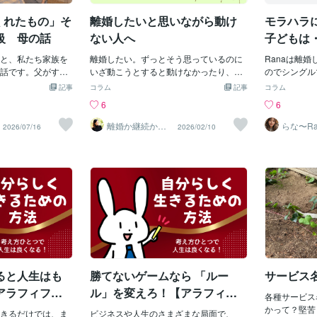
ん？」といっ
さんのお話を聞い
ルタントとしてクライアントの「想い」
りしていると
くれたもの」そ
離婚したいと思いながら動け
モラハラ
はたまた趣味から
を とても客観的に考える仕事なので、実
しだからな！
たりと、『私らし
はそこに自分の主観的な気持ちが介在す
級 母の話
ない人へ
子どもは
るの」と話し
っちゃおうと思っ
ることは少ないです（まったく無いわけ
を忘れている
しするときは、ぜ
と、私たち家族を
ではありません） 子供でいるという事
離婚したい。ずっとそう思っているのに
Ranaは離
か…。私には
さ』全開で来てく
話です。父がすい
は、そうした自分の主観を誰かに分かっ
いざ動こうとすると動けなかったり、不
のでシングル
の上に座り何
回はこの辺で☆
は、私が5歳の頃。
てもらおうとする世代なのかとも考えま
安が押し寄せてきたり、クライアントさ
なので、子ど
記事
コラム
記事
コラム
たかな…。そ
するというタイミ
す。 それは成長していないという意味で
ん見てても思うけどそんな方がすごく多
べていたり、
6
6
と息子に会わ
だった母は、突然
はなく、成長しているからこそ、視て知
い。毎日しんどいし、このままじゃ嫌だ
やかんしゃく
か月くらいだ
、男二人を育てる
らないといけないことなのではと思いま
って、頭ではわかってるのに何も決めら
早くから発達
離婚か継続か。
らな〜Ra
2026/07/16
2026/02/10
わからないよ
答えが出ない女
私でも「いや、そ
す。 ふと、こうして自分のことを語る時
れない自分に自己嫌悪してたり…「私、
はなかなか理
性の相談室
とてもうれし
くらいです。私の
に、いま僕は振り返り自分の心情を語る
ダメだな」「覚悟が足りないな」ってそ
を育てた、R
「これでいい
る仕事は内職でし
ことで子供の気持ちになって成長する時
んなふうに、自分を責めてない？でも
日怒鳴られて
そう思ったら
仕事。家中が段ボ
間を得ているのだと思います。 昔よく
さ、最初にこれだけは、はっきり言いた
いような暴言
せる手続きを
私はというと、そのシ
「日記をつけろ」と言われた意味がやっ
いんだけど動けないのってあなたがダメ
た・・・。そ
が…。そっか
た薄紙を使って、
と分かりました。 今もそうですけど、気
だからじゃないよ。ほとんどの人が勘違
なくなりまし
ん…。まず施
ひたすらなぞって
ままにドライブするのが好きです。 時間
いしていることなんだけど、「まだ我慢
子どもをつれ
ばならないな
はそんな私を優しく
に追われることなく、気分のままに運転
できる」「勇気さえ出せば決断できる」
幼稚園の頃診
れまでどうす
た。そんな日々を
する。 その地方のFMを聴きながら、変
「覚悟が決まらない私がダメなんだ」み
頃はこの子を
の、彼は「生
の仕事は増えてき
わる天気を楽しみながら。 その時の墓参
たいにそう思っている人が多いかなと思
した。しかし
ってきたけれ
🏪夜は冷凍食品工
りもまたそんな時間になりました。 いま
うんだけどでも実際は、動けない人ほ
日笑顔で過ご
パートが維持
ると人生はも
勝てないゲームなら 「ルー
サービス
さん🥐気付けばト
の僕には、楽しみがたくさんあります。
ど、ちゃんと考えているんだよね。感情
は笑顔を取り
り
ば…**「母、いつ
も、現実も、未来も、全部を一人で抱え
やかんしゃく
アラフィフ心
ル」を変えろ！【アラフィフ
各種サービス
本気で思います。私
込んでるからどうしたら一番傷が少ない
通級で頑張っ
「うさぴょ
心理カウンセラー「うさぴょ
かって？堅苦
すがに体が悲鳴を上
きるだけでは、ま
かをずっと考え続けているんだよね。だ
ビジネスや人生のさまざまな局面で、
るけれど、毎