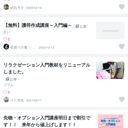
武石大介
2025/04/16
【無料】護符作成講座～入門編～
記事
占い
3
星渡りの書（ほ
2023/10/13
しわたりのし
ょ）
リラクゼーション入門教材をリニューアル
しました。
記事
コラム
3
さと先生
2021/05/17
先物・オプション入門講座明日まで割引で
す！！ 来年から値上げします！！