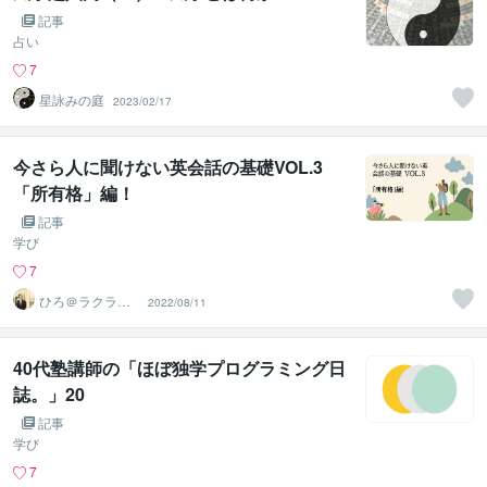
記事
占い
7
星詠みの庭
2023/02/17
今さら人に聞けない英会話の基礎VOL.3
「所有格」編！
記事
学び
7
ひろ＠ラクラク
2022/08/11
英会話
40代塾講師の「ほぼ独学プログラミング日
誌。」20
記事
学び
7