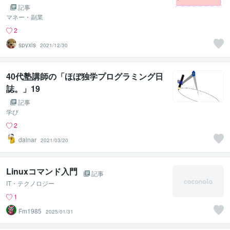
記事
マネー・副業
2
spyxis
2021/12/30
40代塾講師の「ほぼ独学プログラミング日
誌。」19
記事
学び
2
dainar
2021/03/20
Linuxコマンド入門
記事
IT・テクノロジー
1
Fm1985
2025/01/31