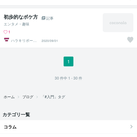
ズ そり
初歩的なボケ方
記事
エンタメ・趣味
1
ハラキリボーイ
2020/09/01
ズ そり
1
30
件中
1 - 30
件
ホーム
ブログ
「#入門」タグ
カテゴリ一覧
コラム