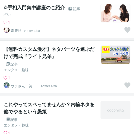
✩手相入門集中講座のご紹介
記事
占い
1
寿豊裕
2020/12/03
【無料カスタム漫才】ネタパーツを選ぶだ
けで完成『ライト兄弟』
記事
エンタメ・趣味
1
ウラさん 笑い
2020/11/26
で返す会話力を
提供します
これやってスベってませんか？内輪ネタを
他でやるという愚策
記事
エンタメ・趣味
1