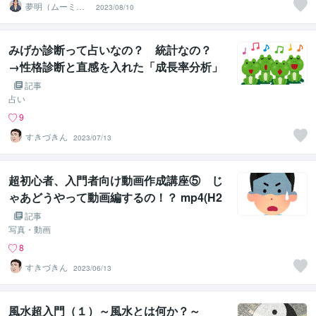
夢明（ムーミ
2023/08/10
ン）＠人生を笑
顔にする占い師
みげか診断って占いなの？ 統計なの？
→性格診断と直感を入れた「成長率分析」
です
記事
占い
9
すきづきん
2023/07/13
超初心者、入門者向け動画作成講座⑤ じ
ゃあどうやって動画編するの！？ mp4(H2
64)で出力！
記事
写真・動画
8
すきづきん
2023/06/13
風水超入門（１）～風水とは何か？～