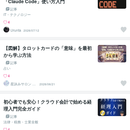
「Claude Code」使い方入門
記事
IT・テクノロジー
4
Urunta
2026/07/12
【図解】タロットカードの「意味」を最初
から学ぶ方法
記事
占い
4
星詠みサロン Lu
2026/06/21
mine（ルミネ）
初心者でも安心！クラウド会計で始める経
理入門完全ガイド
記事
法律・税務・士業全般
4