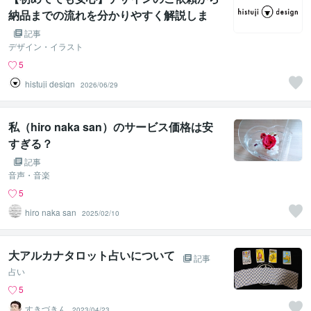
納品までの流れを分かりやすく解説しま
す！
記事
デザイン・イラスト
5
histuji design
2026/06/29
私（hiro naka san）のサービス価格は安
すぎる？
記事
音声・音楽
5
hiro naka san
2025/02/10
大アルカナタロット占いについて
記事
占い
5
すきづきん
2023/04/23