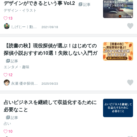
デザインができるという事 Vol.2
記事
デザイン・イラスト
13
しげじー｜動画
2021/09/18
編集
【読書の秋】現役探偵が選ぶ！はじめての
探偵小説おすすめ10選！失敗しない入門ガ
イド
記事
エンタメ・趣味
12
永瀬 優＠探偵×
2025/09/23
ライター
占いビジネスを継続して収益化するために
必要なこと
記事
占い
10