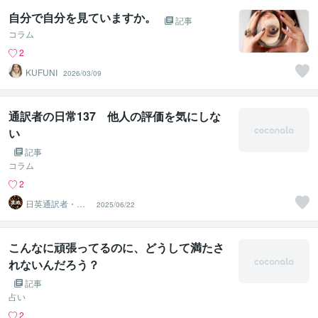
自分で自分を見ていますか。
記事
コラム
2
KUFUNI
2026/03/09
通訳者の日常137 他人の評価を気にしな
い
記事
コラム
2
日英通訳者・ま
2025/06/22
め 通訳式トレ
ーニング開始
こんなに頑張ってるのに、どうして満たさ
れないんだろう？
記事
占い
2