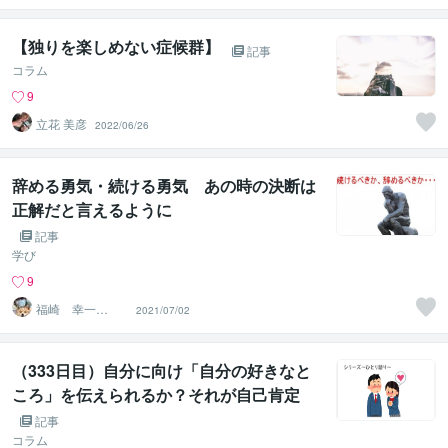
祉士
【独りを楽しめない症候群】
記事
コラム
9
立花 美彦
2022/06/26
辞める勇気・続ける勇気 あの時の決断は
正解だと言えるように
記事
学び
9
福崎 幸一
2021/07/02
（ｆ・プロダク
ト）
（333日目）自分に向け「自分の好きなと
ころ」を伝えられるか？それが自己肯定
感。
記事
コラム