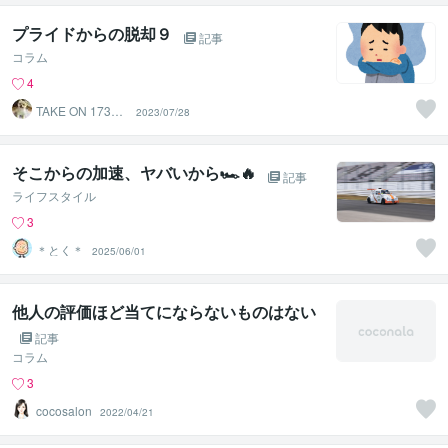
プライドからの脱却９
記事
コラム
4
TAKE ON 17300
2023/07/28
0
そこからの加速、ヤバいから🏎️🔥
記事
ライフスタイル
3
＊とく＊
2025/06/01
他人の評価ほど当てにならないものはない
記事
コラム
3
cocosalon
2022/04/21