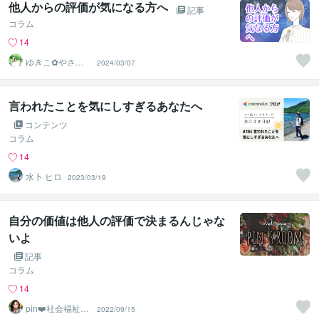
他人からの評価が気になる方へ
記事
コラム
14
ゆきこ✿やさし
2024/03/07
く丁寧な傾聴
言われたことを気にしすぎるあなたへ
コンテンツ
コラム
14
水卜 ヒロ
2023/03/19
自分の価値は他人の評価で決まるんじゃな
いよ
記事
コラム
14
pin❤️社会福祉
2022/09/15
士・精神保健福