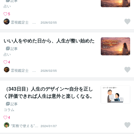
記事
占い
5
霊視鑑定士 昴
2026/02/05
流（すばる）※ブ
ログ更新中
いい人をやめた日から、人生が整い始めた
記事
占い
4
霊視鑑定士 昴
2026/02/05
流PRO ※ブログ
更新中
（343日目）人生のデザイン〜自分を正し
く評価できれば人生は意外と楽しくなる。
記事
コラム
4
“実務で使える”改
2024/01/07
善パートナー／
かめきち