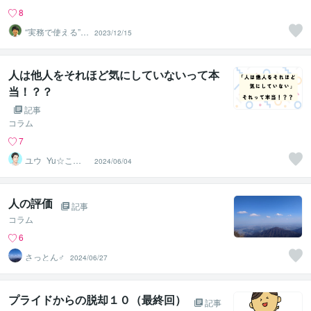
8
“実務で使える”改
2023/12/15
善パートナー／
かめきち
人は他人をそれほど気にしていないって本
当！？？
記事
コラム
7
ユウ_Yu☆ここ
2024/06/04
ろのメンテナン
スルーム
人の評価
記事
コラム
6
さっとん♂
2024/06/27
プライドからの脱却１０（最終回）
記事