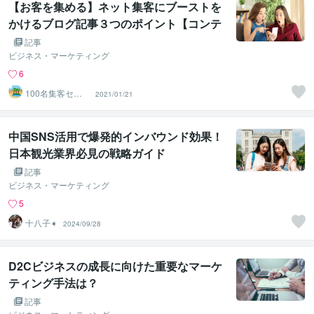
【お客を集める】ネット集客にブーストを
かけるブログ記事３つのポイント【コンテ
ンツマーケティング】【ブログ】
記事
ビジネス・マーケティング
6
100名集客セー
2021/01/21
ルスライター
中国SNS活用で爆発的インバウンド効果！
日本観光業界必見の戦略ガイド
記事
ビジネス・マーケティング
5
十八子➧
2024/09/28
D2Cビジネスの成長に向けた重要なマーケ
ティング手法は？
記事