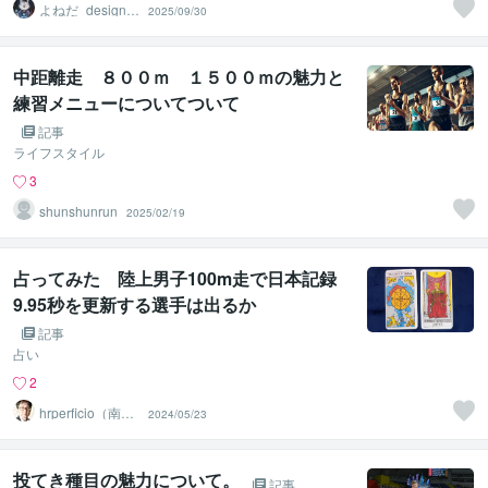
よねだ_design2
2025/09/30
8
中距離走 ８００ｍ １５００ｍの魅力と
練習メニューについてついて
記事
ライフスタイル
3
shunshunrun
2025/02/19
占ってみた 陸上男子100m走で日本記録
9.95秒を更新する選手は出るか
記事
占い
2
hrperficio（南仙
2024/05/23
台の父）
投てき種目の魅力について。
記事