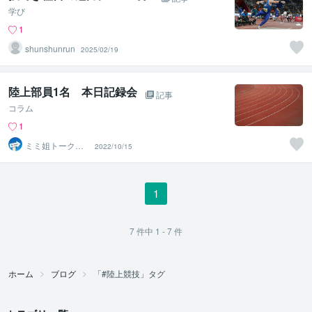
学び
1
shunshunrun
2025/02/19
陸上部員1名 本日記録会
記事
コラム
1
ミミ姐トークス
2022/10/15
✨
1
7
件中
1 - 7
件
ホーム
ブログ
「#陸上競技」タグ