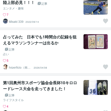
陸上部必見！！！
記事
エンタメ・趣味
7
Misaki 339
2022/09/14
占ってみた 日本でも1時間台の記録を狙
えるマラソンランナーは出るか
記事
占い
5
hrperficio（南仙
2026/04/08
台の父）
第1回奥州市スポーツ協会会長杯10キロロ
ードレース大会を走ってきました！
記事
ライフスタイル
4