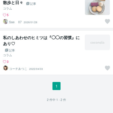
散歩と日々
記事
コラム
5
Sae__07
2026/01/28
私のしあわせのヒミツは『◯◯の習慣』に
あり♡
記事
コラム
3
コーチあつこ
2022/04/03
1
2
件中
1 - 2
件