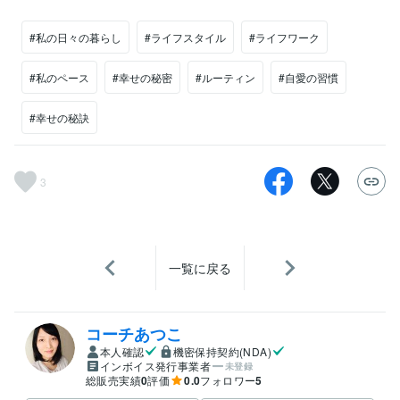
#私の日々の暮らし
#ライフスタイル
#ライフワーク
#私のペース
#幸せの秘密
#ルーティン
#自愛の習慣
#幸せの秘訣
3
一覧に戻る
コーチあつこ
本人確認
機密保持契約(NDA)
インボイス発行事業者
未登録
総販売実績
0
評価
0.0
フォロワー
5