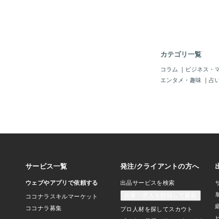
力がある相手よりも、
き上がる相手なのでは
す。私はこれまで、何
倒されました。立ち上
かかったこともありま
立ちました。向いてい
カテゴリ一覧
も、何度もありますし
は向いていないと感じ
コラム
｜
ビジネス・
は、甘すぎるからです
エンタメ・趣味
｜
占
は、経営者は勤まりま
冷酷さや、屍の上を歩
が、私の場合は、相手
できません。それは、
もしれません。冷酷な
ました。しかし、なり
です。心は豊かであり
不平不満だけ口にして
はなりたくありません
いたときは、こんなに
ドライフが待っている
せんでした。経験から
ります。今でも、学ぶ