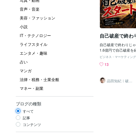
写真・動画
音声・音楽
美容・ファッション
小説
自己破産で終わ
IT・テクノロジー
ライフスタイル
自己破産で終わりじゃ
1.6億円で自己破産
エンタメ・趣味
こで学んだことをブロ
ビジネス・マーケティング
す。私の周りにも、会
占い
13
「元経営者」は多くい
マンガ
めに出ています。私の
りではなく、スタート
法律・税務・士業全般
品田知紀｜破産
す。全ての会社がそう
から再起したコ
マネー・副業
ンサルタント
が、借金だけ無くなっ
が確定しませんか？1
じことです。その代わ
ブログの種類
本的に1回しか認めて
国の救済制度であり、
すべて
す。そのスキームが、
記事
す。その一部を私の書
コンテンツ
す。私にボクシングの
が、対戦相手に対して