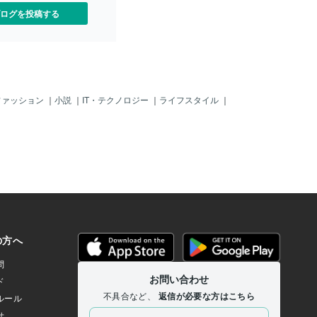
を説明できた。名刺を出せ
ログを投稿する
得してくれた」ダイキ「名
納得してくれた」クライエ
んです。でも今は...名刺も
きもない。人に会って『何
すか?』って聞かれると、す
す」クライエントの声が少
た。仕事=自分という呪縛ダ
ファッション
｜
小説
｜
IT・テクノロジー
｜
ライフスタイル
｜
肩書きがないと、困る。そ
てなんでしょう?」クライエ
..それがないと、自分を説明でき
。『ただの無職です』って
かしいし、かといって何を
、よくわからないし」ダイ
ながら、少しの間をおい
肩書きがないと、自分を説
ということは、これまでは
を説明していた、というこ
ライエント「......そうです
ともなかったけど、そうか
」クライエントは、