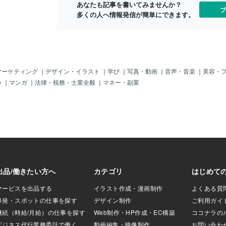
何度倒れても、起
自分が何者か
あなたも記事を書いてみませんか？
した。「うちの喫茶店、手伝ってくれな
ブ
ないかと思いま
ば、相手も納
多くの人へ情報発信が簡単にできます。
い？ 気分転換になるから。」コロナ真っ
度も倒れました。
刺を出せば、
只中。お客さんがほとんど来ない日もあ
がるまでに時間が
ント「そうな
るような状況でしたが、その言葉に救わ
したが、それでも
ないし、肩書
れました。魂が抜けたように、ただ時間
ないと思ったこと
をしてるんで
が過ぎていくだけの毎日に、体を動かせ
、現在も経営者に
ごく困るんで
る場所、笑顔を取り戻せる時間をくれた
ます。その理由
し小さくなっ
――彼女には今でも心から感謝していま
マーケティング
｜
デザイン・イラスト
｜
学び
｜
写真・動画
｜
音声・音楽
｜
美容・
。優しさだけで
イキ「名刺や
す。ある日、その友人が言いました。
い
｜
マンガ
｜
法律・税務・士業全般
｜
マネー・副業
せん。時として、
れは、どうし
「はくちゃん、タロットできたよね？こ
く覚悟も必要です
ント「....
の状況、なんかくさくさするから、希望
を屍にすることが
ないからです
が持てるように占ってよ。」その言葉
自分が弱いからか
言うのも恥ず
に、ハッとしました。そうだ、タロッ
心に、何度も憧れ
してるのかも
ト。主人が亡くなるまでは毎日のように
たいか？は別問題
キはうなずき
カードを引いていたのに、あの日から一
たいと思います。
た。ダイキ「
度も触れていなかったことを思い出しま
、行動しない人に
明できない。
した。翌日、久しぶりにカードを取り出
。多店舗展開して
肩書きで自分
し、友人のために一枚引きました。それ
素晴らしいセカン
とですか?」ク
をきっかけに、喫茶店で少しずつ占うよ
とは想像もできま
ね。考えたこ
うになりました。やがて常連さんたちか
学ぶことは多くあ
もしれません
らも「見てほしい」と頼まれるようにな
ことは多くあり
り、喫茶店の片隅が、いつの間にか小さ
な占いコーナーになりました。「ありが