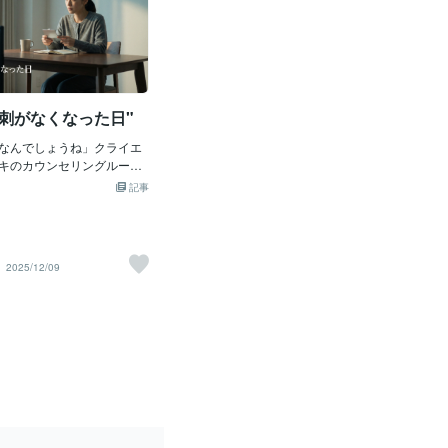
名刺がなくなった日"
なんでしょうね」クライエ
キのカウンセリングルーム
なり、少し疲れたような表
記事
た。「何なんでしょうね...
キはゆっくりと繰り返した。
「いや、なんていうか...会
なったら、自分が何者なの
2025/12/09
くなったんですよ」そう言
ライエントは窓の外をぼん
。ダイキ「会社員じゃなく
すか」クライエント「え
T企業でシステム開発のマネ
ていたんです。朝から晩ま
日も仕事のことを考え
しの間があった。クライエント
が私だったんです。『シス
ネージャー』って言えば、