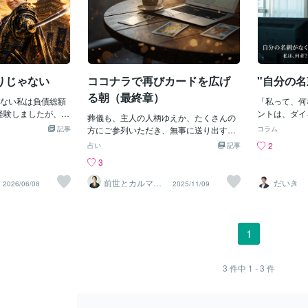
りじゃない
ココナラで再びカードを広げ
"自分の
る朝（最終章）
ない私は負債総額
「私って、何
を経験しましたが、そ
ントは、ダイ
葬儀も、主人の人柄ゆえか、たくさんの
グで書いておりま
に入ってくる
記事
方にご参列いただき、無事に送り出すこ
コラム
社経営を断念した
情でそう言っ
とができました。引っ越しや手続きに追
2
占い
記事
ますが、全員が勤
って?」ダイ
われるうちに、時間は容赦なく過ぎてい
3
自己破産は、終わ
クライエント
きました。そしてようやく一息ついたと
という位置付けで
社員じゃなく
き――今度は、私自身に異変が起こりま
前世とカルマの
だいき
2026/06/08
2025/11/09
とは言えません
か、わからな
翻訳者 Haku
した。もともとあった胆石が、溜め込ん
たら、仕事は勝ち
いながら、ク
だストレスのせいか限界を超え、強い痛
.6億円儲かったと同
やりと眺めた
みとして現れたのです。主人と同じ大学
り、自己破産は基
なったら、で
病院での手術となり、なんとか無事に終
1
もらえません。この
え。前は、I
えることができました。世の中は、ちょ
全て合法手段で
ージャーをし
うどコロナが騒ぎ始めた頃。今まで続け
私の得意分野で
で働いて、休
ていた仕事も辞め、家でぼんやりと過ご
3
件中
1 - 3
件
籍で綴っておりま
て...」少
す日々が続きました。時間だけが、静か
経験はありません
「でも、それ
に流れていきました。そんな中、小学校
嫌なのは、パンチ
テム開発のマ
からの友人が心配して声をかけてくれま