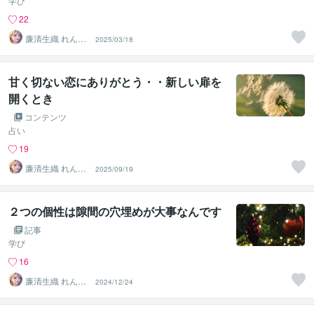
学び
22
廉清生織 れんせ
2025/03/18
い さき
甘く切ない恋にありがとう・・新しい扉を
開くとき
コンテンツ
占い
19
廉清生織 れんせ
2025/09/19
い さき
２つの個性は隙間の穴埋めが大事なんです
記事
学び
16
廉清生織 れんせ
2024/12/24
い さき