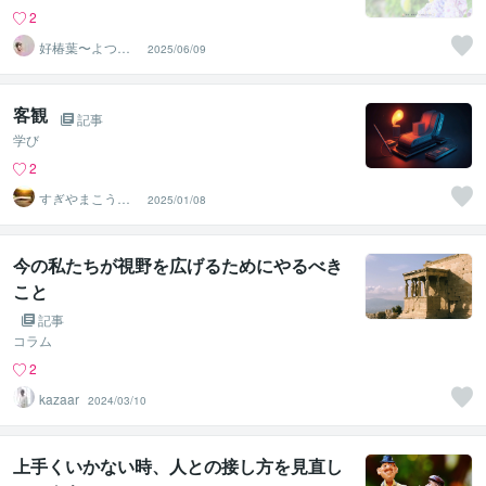
2
好椿葉〜よつ
2025/06/09
ば〜
客観
記事
学び
2
すぎやまこうす
2025/01/08
け
今の私たちが視野を広げるためにやるべき
こと
記事
コラム
2
kazaar
2024/03/10
上手くいかない時、人との接し方を見直し