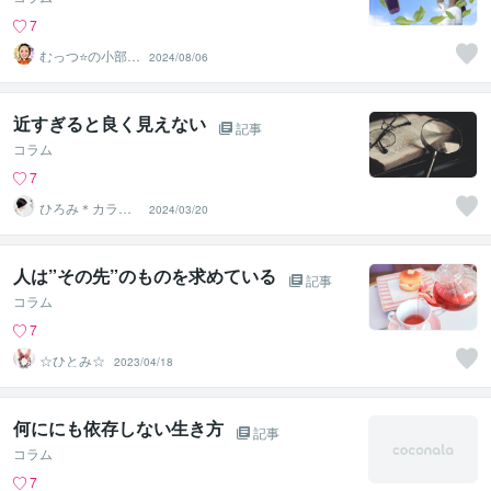
7
むっつ⭐の小部屋
2024/08/06
～心の浄化がで
きる場所〜
近すぎると良く見えない
記事
コラム
7
ひろみ＊カラー
2024/03/20
リーディング
人は”その先”のものを求めている
記事
コラム
7
☆ひとみ☆
2023/04/18
何ににも依存しない生き方
記事
コラム
7