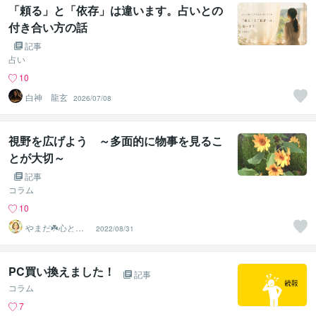
「頼る」と「依存」は違います。占いとの
付き合い方の話
記事
占い
10
白神 龍玄
2026/07/08
視野を広げよう ～多面的に物事を見るこ
とが大切～
記事
コラム
10
やまだ☘️心と頭
2022/08/31
がスッキリ整う
サロン
PC買い換えました！
記事
コラム
7