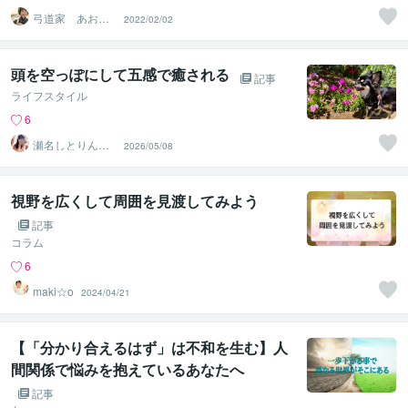
弓道家 あおゆ
2022/02/02
み ひより
頭を空っぽにして五感で癒される
記事
ライフスタイル
6
瀬名しとりん＊
2026/05/08
恋愛・人間関係
寄り添い占い
視野を広くして周囲を見渡してみよう
記事
コラム
6
maki☆o
2024/04/21
【「分かり合えるはず」は不和を生む】人
間関係で悩みを抱えているあなたへ
記事