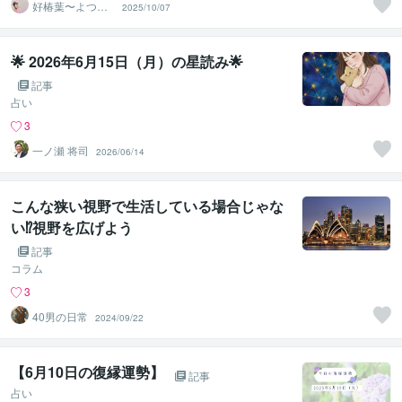
好椿葉〜よつ
2025/10/07
ば〜
🌟 2026年6月15日（月）の星読み🌟
記事
占い
3
一ノ瀬 将司
2026/06/14
こんな狭い視野で生活している場合じゃな
い⁉️視野を広げよう
記事
コラム
3
40男の日常
2024/09/22
【6月10日の復縁運勢】
記事
占い