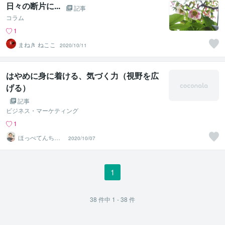
日々の断片に...
記事
コラム
1
まねき ねここ
2020/10/11
はやめに身に着ける、気づく力（視野を広
げる）
記事
ビジネス・マーケティング
1
ほっぺてんちょ
2020/10/07
う
1
38
件中
1 - 38
件