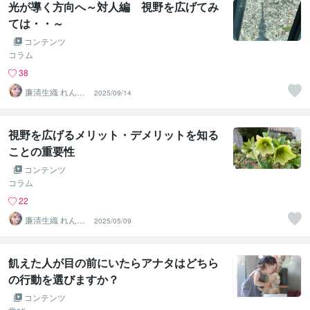
光が導く方向へ～対人編 視野を広げてみ
ては・・～
コンテンツ
コラム
38
廉清生織 れんせ
2025/09/14
い さき
視野を広げるメリット・デメリットを知る
ことの重要性
コンテンツ
コラム
22
廉清生織 れんせ
2025/05/09
い さき
飢えた人が目の前にいたらアナタはどちら
の行動を選びますか？
コンテンツ