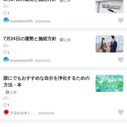
記事
占い
1
blueskyhigh95
2025/08/26
7月24日の運勢と施術方針
記事
占い
1
blueskyhigh95
2025/07/23
誰にでもおすすめな自分を浄化するための
方法・本
記事
占い
1
宇宙生命体トマ
2023/05/06
トちゃん