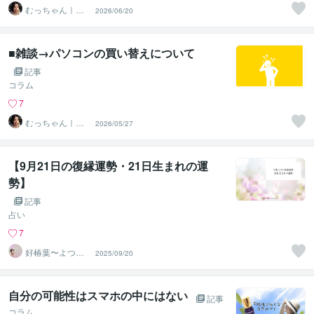
むっちゃん｜元
2026/06/20
ホテリエ
■雑談→パソコンの買い替えについて
記事
コラム
7
むっちゃん｜元
2026/05/27
ホテリエ
【9月21日の復縁運勢・21日生まれの運
勢】
記事
占い
7
好椿葉〜よつ
2025/09/20
ば〜
自分の可能性はスマホの中にはない
記事
コラム