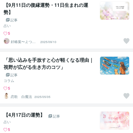
【9月11日の復縁運勢・11日生まれの運
勢】
記事
占い
5
好椿葉〜よつ
2025/09/10
ば〜
「思い込みを手放すと心が軽くなる理由｜
視野が広がる生き方のコツ」
記事
コラム
5
恋歌 白魔法
2025/05/05
【4月17日の運勢】
記事
占い
5