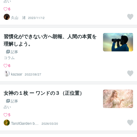
占い
6
久山 渚
2023/11/12
習慣化ができない方へ朗報、人間の本質を
理解しよう。
記事
コラム
6
kazaar
2022/08/27
女神の１枚 ー ワンドの３（正位置）
記事
占い
5
TarotGarden by
2026/03/20
Aki