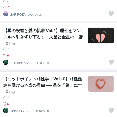
占い
7
MARIPOZA
2026/06/26
【星の誤差と愛の執着 Vol.4】理性をマン
トルへ引きずり下ろす、火星と金星の「蜜
地獄」 ── 本能と性愛が暴走する不倫の絶
記事
対構造
占い
6
Beticos★ベティ
2026/07/13
コ 占星術師
【ミッドポイント相性学・Vol.10】相性鑑
定を受ける本当の理由 ── 星を「鏡」にす
るということ
記事
占い
6
Beticos★ベティ
2026/04/29
コ 占星術師