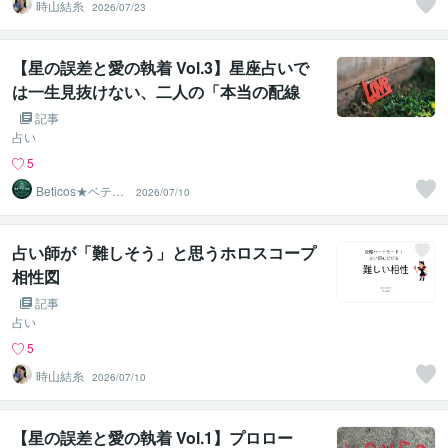
時山結糸
2026/07/23
【星の誤差と愛の執着 Vol.3】星座占いで
は一生見抜けない、二人の「本当の配線
図」 ── 表面的な相性論という致命的な嘘
記事
占い
5
Beticos★ベティ
2026/07/10
コ 占星術師
占い師が「難しそう」と思うホロスコープ
相性図
記事
占い
5
時山結糸
2026/07/10
【星の誤差と愛の執着 Vol.1】プロロー