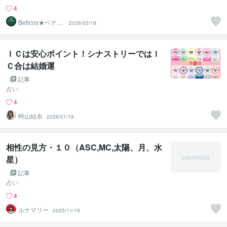
4
Beticos★ベティ
2026/03/18
コ 占星術師
ＩＣは安心ポイント！シナストリーではＩ
Ｃ合は結婚運
記事
占い
4
時山結糸
2026/01/18
相性の見方・１０（ASC,MC,太陽、月、水
星）
記事
占い
4
ルナマリー
2025/11/19