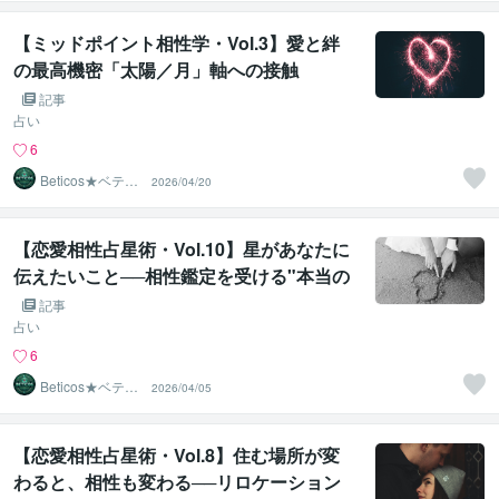
【ミッドポイント相性学・Vol.3】愛と絆
の最高機密「太陽／月」軸への接触
記事
占い
6
Beticos★ベティ
2026/04/20
コ 占星術師
【恋愛相性占星術・Vol.10】星があなたに
伝えたいこと──相性鑑定を受ける"本当の
理由"
記事
占い
6
Beticos★ベティ
2026/04/05
コ 占星術師
【恋愛相性占星術・Vol.8】住む場所が変
わると、相性も変わる──リロケーション