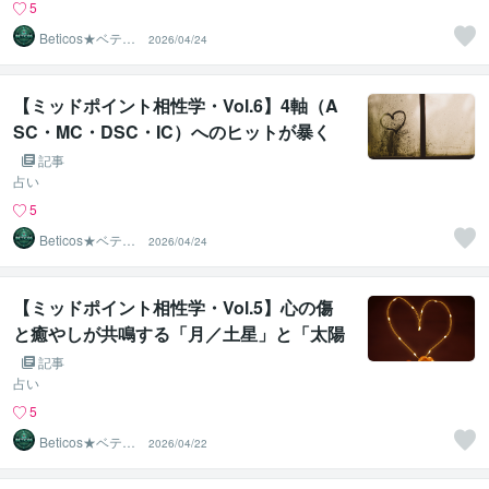
5
Beticos★ベティ
2026/04/24
コ 占星術師
【ミッドポイント相性学・Vol.6】4軸（A
SC・MC・DSC・IC）へのヒットが暴く
「公私の顔」
記事
占い
5
Beticos★ベティ
2026/04/24
コ 占星術師
【ミッドポイント相性学・Vol.5】心の傷
と癒やしが共鳴する「月／土星」と「太陽
／海王星」
記事
占い
5
Beticos★ベティ
2026/04/22
コ 占星術師