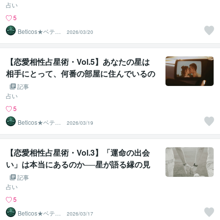
占い
5
Beticos★ベティ
2026/03/20
コ 占星術師
【恋愛相性占星術・Vol.5】あなたの星は
相手にとって、何番の部屋に住んでいるの
か──ハウスシナストリー入門
記事
占い
5
Beticos★ベティ
2026/03/19
コ 占星術師
【恋愛相性占星術・Vol.3】「運命の出会
い」は本当にあるのか──星が語る縁の見
つけ方
記事
占い
5
Beticos★ベティ
2026/03/17
コ 占星術師