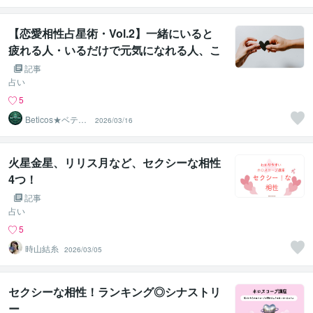
【恋愛相性占星術・Vol.2】一緒にいると
疲れる人・いるだけで元気になれる人、こ
の差の正体
記事
占い
5
Beticos★ベティ
2026/03/16
コ 占星術師
火星金星、リリス月など、セクシーな相性
4つ！
記事
占い
5
時山結糸
2026/03/05
セクシーな相性！ランキング◎シナストリ
ー