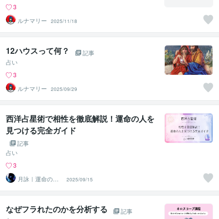
3
ルナマリー
2025/11/18
12ハウスって何？
記事
占い
3
ルナマリー
2025/09/29
西洋占星術で相性を徹底解説！運命の人を
見つける完全ガイド
記事
占い
3
月詠｜運命の支
2025/09/15
配者
なぜフラれたのかを分析する
記事