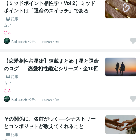
【ミッドポイント相性学・Vol.2】ミッド
ポイントは「運命のスイッチ」である
記事
占い
8
Beticos★ベティ
2026/04/19
コ 占星術師
【恋愛相性占星術】連載まとめ｜星と運命
のログ ── 恋愛相性鑑定シリーズ・全10回
まとめ
記事
占い
8
Beticos★ベティ
2026/04/16
コ 占星術師
その関係に、名前がつく──シナストリー
とコンポジットが教えてくれること
記事