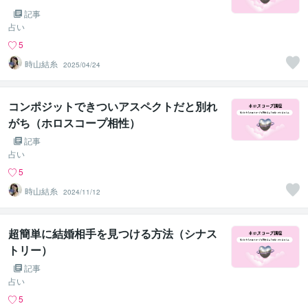
記事
占い
5
時山結糸
2025/04/24
コンポジットできついアスペクトだと別れ
がち（ホロスコープ相性）
記事
占い
5
時山結糸
2024/11/12
超簡単に結婚相手を見つける方法（シナス
トリー）
記事
占い
5