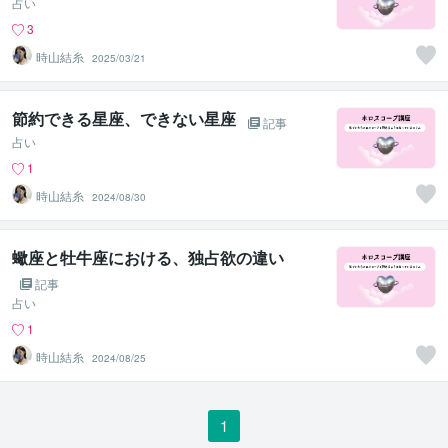
占い
3
時山結糸
2025/03/21
節約できる星座、できない星座
記事
占い
1
時山結糸
2024/08/30
蠍座と牡牛座における、独占欲の違い
記事
占い
1
時山結糸
2024/08/25
1