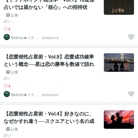
占いでは届かない「核心」への招待状
記事
占い
4
Beticos★ベティ
2026/04/18
コ 占星術師
【恋愛相性占星術・Vol.9】恋愛成功確率
という概念──星は恋の勝率を数値で語れ
るのか
記事
占い
4
Beticos★ベティ
2026/03/25
コ 占星術師
【恋愛相性占星術・Vol.4】好きなのに、
なぜかすれ違う──スクエアという名の成
長痛
記事
占い