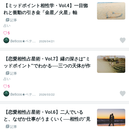
【ミッドポイント相性学・Vol.4】一目惚
れと衝動の引き金「金星／火星」軸
記事
占い
5
Beticos★ベティ
2026/04/21
コ 占星術師
【恋愛相性占星術・Vol.7】縁の深さは"ミ
ッドポイント"でわかる──三つの天体が作
る見えない三角形
記事
占い
5
Beticos★ベティ
2026/03/22
コ 占星術師
【恋愛相性占星術・Vol.6】二人でいる
と、なぜか仕事がうまくいく──相性の"見
えない磁場"コンポジットチャートとは
記事