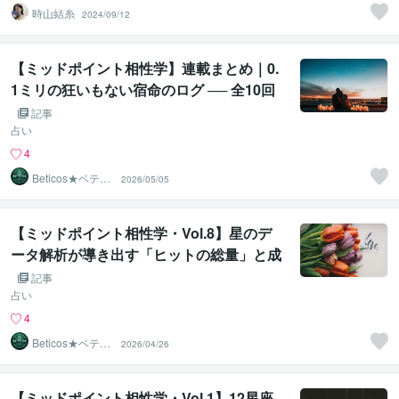
時山結糸
2024/09/12
【ミッドポイント相性学】連載まとめ｜0.
1ミリの狂いもない宿命のログ ── 全10回
まとめ
記事
占い
4
Beticos★ベティ
2026/05/05
コ 占星術師
【ミッドポイント相性学・Vol.8】星のデ
ータ解析が導き出す「ヒットの総量」と成
功確率
記事
占い
4
Beticos★ベティ
2026/04/26
コ 占星術師
【ミッドポイント相性学・Vol.1】12星座