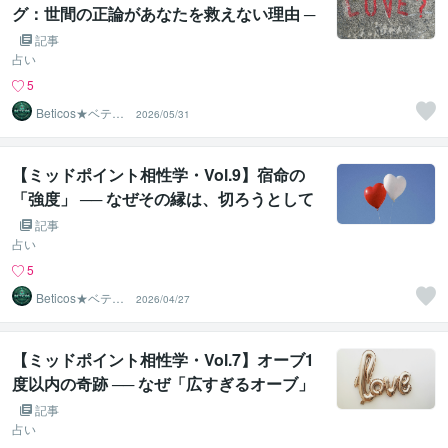
グ：世間の正論があなたを救えない理由 ─
─ 1度未満の幾何学が仕掛ける罠
記事
占い
5
Beticos★ベティ
2026/05/31
コ 占星術師
【ミッドポイント相性学・Vol.9】宿命の
「強度」 ── なぜその縁は、切ろうとして
も切れないのか
記事
占い
5
Beticos★ベティ
2026/04/27
コ 占星術師
【ミッドポイント相性学・Vol.7】オーブ1
度以内の奇跡 ── なぜ「広すぎるオーブ」
は意味がないのか
記事
占い