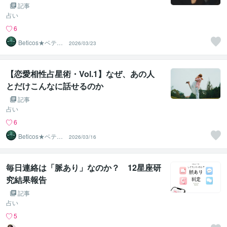
シナストリーという発見
記事
占い
6
Beticos★ベティ
2026/03/23
コ 占星術師
【恋愛相性占星術・Vol.1】なぜ、あの人
とだけこんなに話せるのか
記事
占い
6
Beticos★ベティ
2026/03/16
コ 占星術師
毎日連絡は「脈あり」なのか？ 12星座研
究結果報告
記事
占い
5