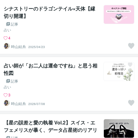
シナストリーのドラゴンテイル×天体【縁
切り開運】
記事
占い
4
時山結糸
2025/04/23
占い師が「お二人は運命ですね」と思う相
性図
記事
占い
3
時山結糸
2026/07/08
【星の誤差と愛の執着 Vol.2】スイス・エ
フェメリスが暴く、データ占星術のリアリ
ズム ── 曖昧なポエムと精神論の終焉
記事