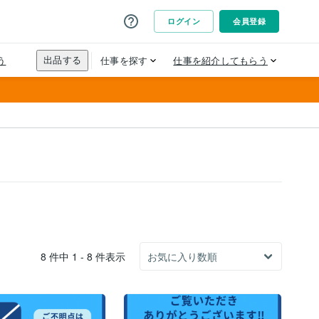
8 件中 1 - 8 件表示